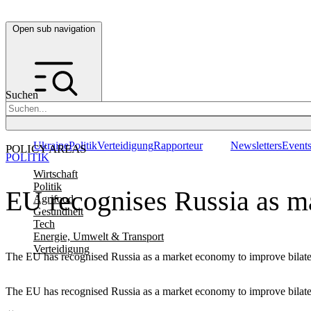
Open sub navigation
Suchen
Ukraine
Politik
Verteidigung
Rapporteur
Newsletters
Event
POLICY AREAS
POLITIK
Wirtschaft
Politik
EU recognises Russia as m
Agrifood
Gesundheit
Tech
Energie, Umwelt & Transport
Verteidigung
The EU has recognised Russia as a market economy to improve bilatera
The EU has recognised Russia as a market economy to improve bilatera