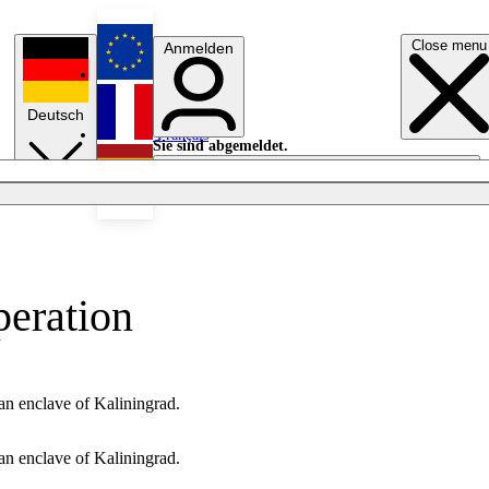
Close menu
Anmelden
English
Deutsch
Français
Sie sind abgemeldet.
Anmelden
Licht aus
Español
peration
an enclave of Kaliningrad.
an enclave of Kaliningrad.