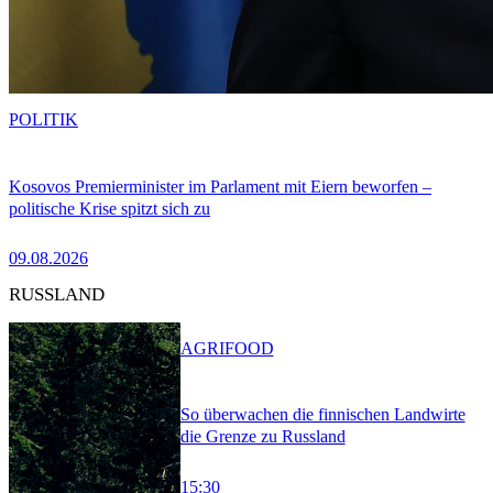
POLITIK
Kosovos Premierminister im Parlament mit Eiern beworfen –
politische Krise spitzt sich zu
09.08.2026
RUSSLAND
AGRIFOOD
So überwachen die finnischen Landwirte
die Grenze zu Russland
15:30