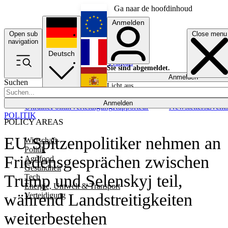
Ga naar de hoofdinhoud
Anmelden
Open sub
Close menu
English
navigation
Deutsch
Français
Sie sind abgemeldet.
Anmelden
Suchen
Licht aus
Español
Anmelden
Ukraine
Politik
Verteidigung
Rapporteur
Newsletters
Event
POLITIK
POLICY AREAS
EU Spitzenpolitiker nehmen an
Wirtschaft
Politik
Friedensgesprächen zwischen
Agrifood
Gesundheit
Trump und Selenskyj teil,
Tech
Energie, Umwelt & Transport
während Landstreitigkeiten
Verteidigung
weiterbestehen