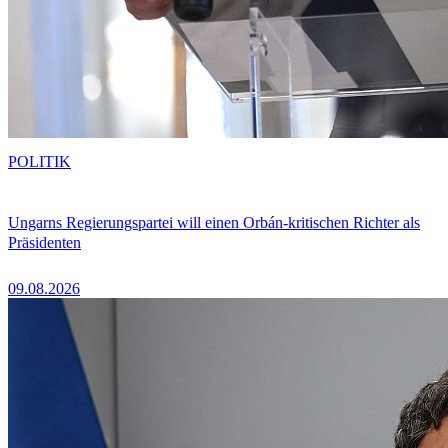
POLITIK
Ungarns Regierungspartei will einen Orbán-kritischen Richter als
Präsidenten
09.08.2026