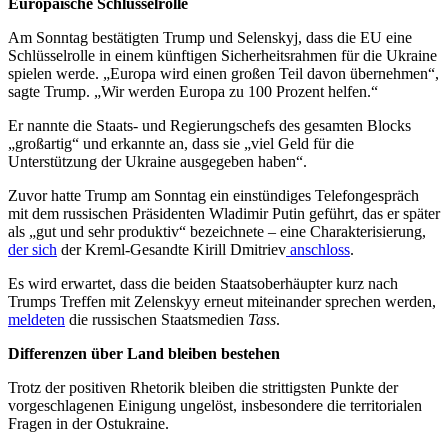
Europäische Schlüsselrolle
Am Sonntag bestätigten Trump und Selenskyj, dass die EU eine
Schlüsselrolle in einem künftigen Sicherheitsrahmen für die Ukraine
spielen werde. „Europa wird einen großen Teil davon übernehmen“,
sagte Trump. „Wir werden Europa zu 100 Prozent helfen.“
Er nannte die Staats- und Regierungschefs des gesamten Blocks
„großartig“ und erkannte an, dass sie „viel Geld für die
Unterstützung der Ukraine ausgegeben haben“.
Zuvor hatte Trump am Sonntag ein einstündiges Telefongespräch
mit dem russischen Präsidenten Wladimir Putin geführt, das er später
als „gut und sehr produktiv“ bezeichnete – eine Charakterisierung,
der sich
der Kreml-Gesandte Kirill Dmitriev
anschloss
.
Es wird erwartet, dass die beiden Staatsoberhäupter kurz nach
Trumps Treffen mit Zelenskyy erneut miteinander sprechen werden,
meldeten
die russischen Staatsmedien
Tass
.
Differenzen über Land bleiben bestehen
Trotz der positiven Rhetorik bleiben die strittigsten Punkte der
vorgeschlagenen Einigung ungelöst, insbesondere die territorialen
Fragen in der Ostukraine.