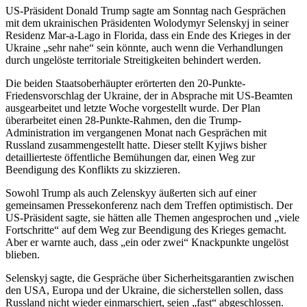
US-Präsident Donald Trump sagte am Sonntag nach Gesprächen
mit dem ukrainischen Präsidenten Wolodymyr Selenskyj in seiner
Residenz Mar-a-Lago in Florida, dass ein Ende des Krieges in der
Ukraine „sehr nahe“ sein könnte, auch wenn die Verhandlungen
durch ungelöste territoriale Streitigkeiten behindert werden.
Die beiden Staatsoberhäupter erörterten den 20-Punkte-
Friedensvorschlag der Ukraine, der in Absprache mit US-Beamten
ausgearbeitet und letzte Woche vorgestellt wurde. Der Plan
überarbeitet einen 28-Punkte-Rahmen, den die Trump-
Administration im vergangenen Monat nach Gesprächen mit
Russland zusammengestellt hatte. Dieser stellt Kyjiws bisher
detaillierteste öffentliche Bemühungen dar, einen Weg zur
Beendigung des Konflikts zu skizzieren.
Sowohl Trump als auch Zelenskyy äußerten sich auf einer
gemeinsamen Pressekonferenz nach dem Treffen optimistisch. Der
US-Präsident sagte, sie hätten alle Themen angesprochen und „viele
Fortschritte“ auf dem Weg zur Beendigung des Krieges gemacht.
Aber er warnte auch, dass „ein oder zwei“ Knackpunkte ungelöst
blieben.
Selenskyj sagte, die Gespräche über Sicherheitsgarantien zwischen
den USA, Europa und der Ukraine, die sicherstellen sollen, dass
Russland nicht wieder einmarschiert, seien „fast“ abgeschlossen.