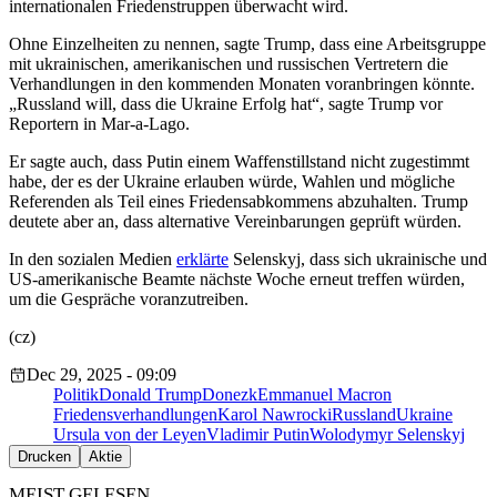
internationalen Friedenstruppen überwacht wird.
Ohne Einzelheiten zu nennen, sagte Trump, dass eine Arbeitsgruppe
mit ukrainischen, amerikanischen und russischen Vertretern die
Verhandlungen in den kommenden Monaten voranbringen könnte.
„Russland will, dass die Ukraine Erfolg hat“, sagte Trump vor
Reportern in Mar-a-Lago.
Er sagte auch, dass Putin einem Waffenstillstand nicht zugestimmt
habe, der es der Ukraine erlauben würde, Wahlen und mögliche
Referenden als Teil eines Friedensabkommens abzuhalten. Trump
deutete aber an, dass alternative Vereinbarungen geprüft würden.
In den sozialen Medien
erklärte
Selenskyj
, dass sich ukrainische und
US-amerikanische Beamte nächste Woche erneut treffen würden,
um die Gespräche voranzutreiben.
(cz)
Dec 29, 2025 - 09:09
Politik
Donald Trump
Donezk
Emmanuel Macron
Friedensverhandlungen
Karol Nawrocki
Russland
Ukraine
Ursula von der Leyen
Vladimir Putin
Wolodymyr Selenskyj
Drucken
Aktie
MEIST GELESEN