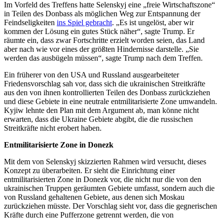
Im Vorfeld des Treffens hatte Selenskyj
eine „freie Wirtschaftszone“
in Teilen des Donbass als möglichen Weg zur Entspannung der
Feindseligkeiten
ins Spiel gebracht
. „Es ist ungelöst, aber wir
kommen der Lösung ein gutes Stück näher“, sagte Trump. Er
räumte ein, dass zwar Fortschritte erzielt worden seien, das Land
aber nach wie vor eines der größten Hindernisse darstelle.
„Sie
werden das ausbügeln müssen“, sagte Trump nach dem Treffen.
Ein früherer von den USA und Russland ausgearbeiteter
Friedensvorschlag sah vor, dass sich die ukrainischen Streitkräfte
aus den von ihnen kontrollierten Teilen des Donbass zurückziehen
und diese Gebiete in eine neutrale entmilitarisierte Zone umwandeln.
Kyjiw lehnte den Plan mit dem Argument ab, man könne nicht
erwarten, dass die Ukraine Gebiete abgibt, die die russischen
Streitkräfte nicht erobert haben.
Entmilitarisierte Zone in Donezk
Mit dem von Selenskyj skizzierten Rahmen wird versucht, dieses
Konzept zu überarbeiten. Er sieht die Einrichtung einer
entmilitarisierten Zone in Donezk vor, die nicht nur die von den
ukrainischen Truppen geräumten Gebiete umfasst, sondern auch die
von Russland gehaltenen Gebiete, aus denen sich Moskau
zurückziehen müsste. Der Vorschlag sieht vor, dass die gegnerischen
Kräfte durch eine Pufferzone getrennt werden, die von