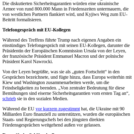
Die diskutierten Sicherheitsgarantien würden eine ukrainische
Armee von rund 800.000 Mann in Friedenszeiten untermauern, die
von westlichen Partnern flankiert wird, und Kyjiws Weg zum EU-
Beitritt formalisieren.
Telefongespräch mit EU-Kollegen
Während des Treffens führte Trump nach eigenen Angaben ein
einstündiges Telefongespräch mit seinen EU-Kollegen, darunter die
Präsidentin der Europäischen Kommission Ursula von der Leyen,
der französische Präsident Emmanuel Macron und der polnische
Präsident Karol Nawrocki.
Von der Leyen begrüßte, was sie als „guten Fortschritt“ in den
Gesprächen bezeichnete, und fügte hinzu, dass Europa weiterhin mit
Kiew und Washington zusammenarbeiten werde, um die
Feindseligkeiten zu beenden.
„
Von zentraler Bedeutung für diese
Bemühungen sind eiserne Sicherheitsgarantien vom ersten Tag an“,
schrieb
sie
in den sozialen Medien.
Während die EU
vor kurzem
zugestimmt
hat, die Ukraine mit 90
Milliarden Euro finanziell zu unterstützen, wurden die europäischen
Staats- und Regierungschefs bei den jüngsten direkten
Friedensgesprächen weitgehend außen vor gelassen.