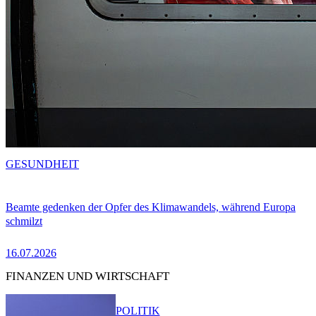
GESUNDHEIT
Beamte gedenken der Opfer des Klimawandels, während Europa
schmilzt
16.07.2026
FINANZEN UND WIRTSCHAFT
POLITIK