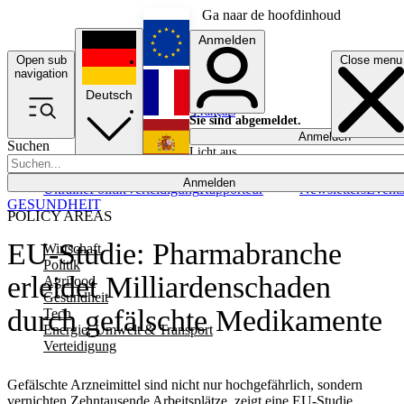
Ga naar de hoofdinhoud
Anmelden
Open sub
Close menu
English
navigation
Deutsch
Français
Sie sind abgemeldet.
Anmelden
Suchen
Licht aus
Español
Anmelden
Ukraine
Politik
Verteidigung
Rapporteur
Newsletters
Event
GESUNDHEIT
POLICY AREAS
EU-Studie: Pharmabranche
Wirtschaft
Politik
erleidet Milliardenschaden
Agrifood
Gesundheit
durch gefälschte Medikamente
Tech
Energie, Umwelt & Transport
Verteidigung
Gefälschte Arzneimittel sind nicht nur hochgefährlich, sondern
vernichten Zehntausende Arbeitsplätze, zeigt eine EU-Studie.