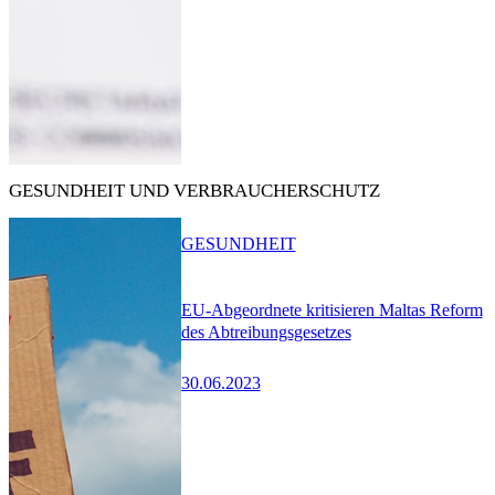
GESUNDHEIT UND VERBRAUCHERSCHUTZ
GESUNDHEIT
EU-Abgeordnete kritisieren Maltas Reform
des Abtreibungsgesetzes
30.06.2023