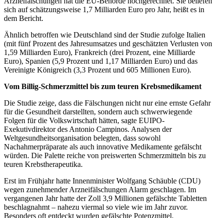
Arzneifälschungen hat die EU-Behörde hochgerechnet. Sie beliefen
sich auf schätzungsweise 1,7 Milliarden Euro pro Jahr, heißt es in
dem Bericht.
Ähnlich betroffen wie Deutschland sind der Studie zufolge Italien
(mit fünf Prozent des Jahresumsatzes und geschätzten Verlusten von
1,59 Milliarden Euro), Frankreich (drei Prozent, eine Milliarde
Euro), Spanien (5,9 Prozent und 1,17 Milliarden Euro) und das
Vereinigte Königreich (3,3 Prozent und 605 Millionen Euro).
Vom Billig-Schmerzmittel bis zum teuren Krebsmedikament
Die Studie zeige, dass die Fälschungen nicht nur eine ernste Gefahr
für die Gesundheit darstellten, sondern auch schwerwiegende
Folgen für die Volkswirtschaft hätten, sagte EUIPO-
Exekutivdirektor des Antonio Campinos. Analysen der
Weltgesundheitsorganisation belegten, dass sowohl
Nachahmerpräparate als auch innovative Medikamente gefälscht
würden. Die Palette reiche von preiswerten Schmerzmitteln bis zu
teuren Krebstherapeutika.
Erst im Frühjahr hatte Innenminister Wolfgang Schäuble (CDU)
wegen zunehmender Arzneifälschungen Alarm geschlagen. Im
vergangenen Jahr hatte der Zoll 3,9 Millionen gefälschte Tabletten
beschlagnahmt – nahezu viermal so viele wie im Jahr zuvor.
Besonders oft entdeckt wurden gefälschte Potenzmittel,