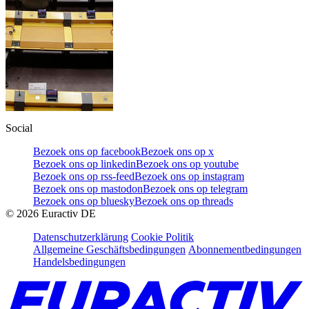
Social
Bezoek ons op facebook
Bezoek ons op x
Bezoek ons op linkedin
Bezoek ons op youtube
Bezoek ons op rss-feed
Bezoek ons op instagram
Bezoek ons op mastodon
Bezoek ons op telegram
Bezoek ons op bluesky
Bezoek ons op threads
©
2026
Euractiv DE
Datenschutzerklärung
Cookie Politik
Allgemeine Geschäftsbedingungen
Abonnementbedingungen
Handelsbedingungen