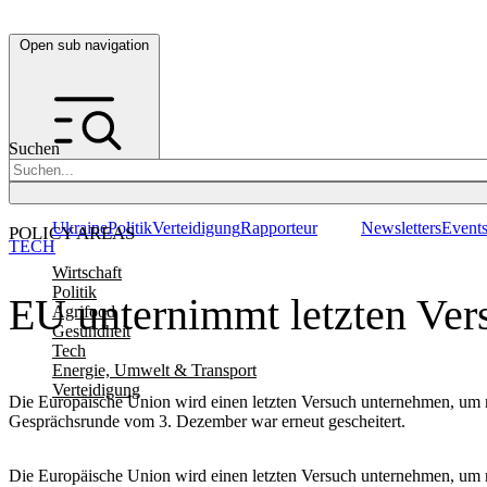
Open sub navigation
Suchen
Ukraine
Politik
Verteidigung
Rapporteur
Newsletters
Event
POLICY AREAS
TECH
Wirtschaft
Politik
EU unternimmt letzten Vers
Agrifood
Gesundheit
Tech
Energie, Umwelt & Transport
Verteidigung
Die Europäische Union wird einen letzten Versuch unternehmen, um 
Gesprächsrunde vom 3. Dezember war erneut gescheitert.
Die Europäische Union wird einen letzten Versuch unternehmen, um 