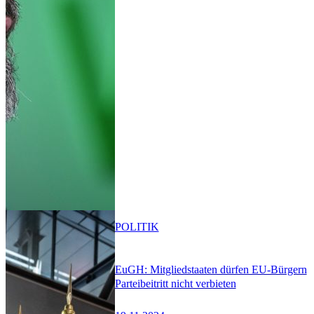
POLITIK
EuGH: Mitgliedstaaten dürfen EU-Bürgern
Parteibeitritt nicht verbieten