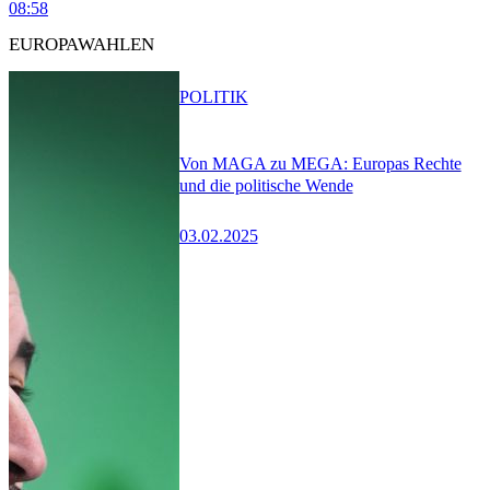
08:58
EUROPAWAHLEN
POLITIK
Von MAGA zu MEGA: Europas Rechte
und die politische Wende
03.02.2025