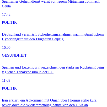
Spanischer Geheimdienst warnt vor neuem Migrantenstrom nach
Ceuta
17:42
POLITIK
Deutschland verschärft Sicherheitsmaßnahmen nach mutmaßlichem
Hybridangriff auf den Flughafen Leipzig
16:05
GESUNDHEIT
Spanien und Luxemburg verzeichnen den stärksten Rückgang beim
täglichen Tabakkonsum in der EU
11:08
POLITIK
Iran erklärt, ein Abkommen mit Oman über Hormus stehe kurz
bevor, doch die Wiedereröffnung hänge von den USA ab