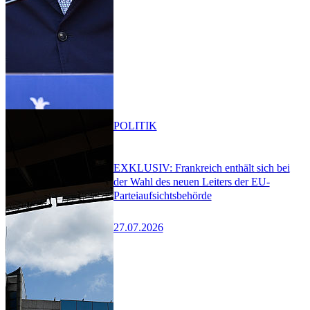
POLITIK
EXKLUSIV: Frankreich enthält sich bei
der Wahl des neuen Leiters der EU-
Parteiaufsichtsbehörde
27.07.2026