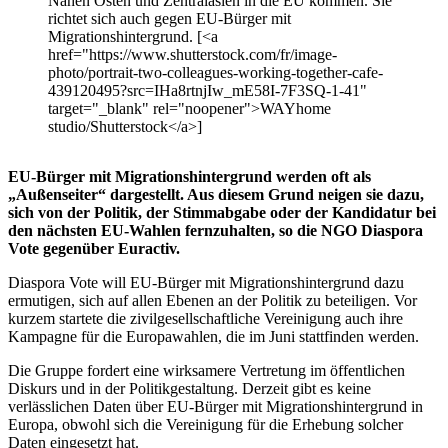
Nahen Osten und Zentralasien in die EU kommen. Sie
richtet sich auch gegen EU-Bürger mit
Migrationshintergrund. [<a
href="https://www.shutterstock.com/fr/image-
photo/portrait-two-colleagues-working-together-cafe-
439120495?src=IHa8rtnjIw_mE58I-7F3SQ-1-41"
target="_blank" rel="noopener">WAYhome
studio/Shutterstock</a>]
EU-Bürger mit Migrationshintergrund werden oft als
„Außenseiter“ dargestellt. Aus diesem Grund neigen sie dazu,
sich von der Politik, der Stimmabgabe oder der Kandidatur bei
den nächsten EU-Wahlen fernzuhalten, so die NGO Diaspora
Vote gegenüber Euractiv.
Diaspora Vote will EU-Bürger mit Migrationshintergrund dazu
ermutigen, sich auf allen Ebenen an der Politik zu beteiligen. Vor
kurzem startete die zivilgesellschaftliche Vereinigung auch ihre
Kampagne für die Europawahlen, die im Juni stattfinden werden.
Die Gruppe fordert eine wirksamere Vertretung im öffentlichen
Diskurs und in der Politikgestaltung. Derzeit gibt es keine
verlässlichen Daten über EU-Bürger mit Migrationshintergrund in
Europa, obwohl sich die Vereinigung für die Erhebung solcher
Daten eingesetzt hat.