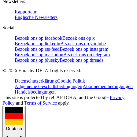
Newsletters
Rapporteur
Englische Newsletters
Social
Bezoek ons op facebook
Bezoek ons op x
Bezoek ons op linkedin
Bezoek ons op youtube
Bezoek ons op rss-feed
Bezoek ons op instagram
Bezoek ons op mastodon
Bezoek ons op telegram
Bezoek ons op bluesky
Bezoek ons op threads
©
2026
Euractiv DE. All rights reserved.
Datenschutzerklärung
Cookie Politik
Allgemeine Geschäftsbedingungen
Abonnementbedingungen
Handelsbedingungen
This site is protected by reCAPTCHA, and the Google
Privacy
Policy
and
Terms of Service
apply.
Deutsch