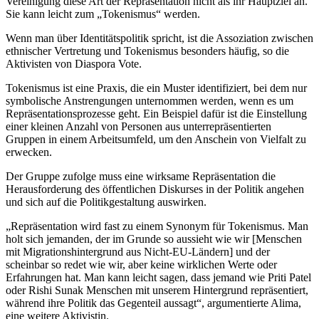
Vereinigung diese Art der Repräsentation nicht als ihr Hauptziel an.
Sie kann leicht zum „Tokenismus“ werden.
Wenn man über Identitätspolitik spricht, ist die Assoziation zwischen
ethnischer Vertretung und Tokenismus besonders häufig, so die
Aktivisten von Diaspora Vote.
Tokenismus ist eine Praxis, die ein Muster identifiziert, bei dem nur
symbolische Anstrengungen unternommen werden, wenn es um
Repräsentationsprozesse geht. Ein Beispiel dafür ist die Einstellung
einer kleinen Anzahl von Personen aus unterrepräsentierten
Gruppen in einem Arbeitsumfeld, um den Anschein von Vielfalt zu
erwecken.
Der Gruppe zufolge muss eine wirksame Repräsentation die
Herausforderung des öffentlichen Diskurses in der Politik angehen
und sich auf die Politikgestaltung auswirken.
„Repräsentation wird fast zu einem Synonym für Tokenismus. Man
holt sich jemanden, der im Grunde so aussieht wie wir [Menschen
mit Migrationshintergrund aus Nicht-EU-Ländern] und der
scheinbar so redet wie wir, aber keine wirklichen Werte oder
Erfahrungen hat. Man kann leicht sagen, dass jemand wie Priti Patel
oder Rishi Sunak Menschen mit unserem Hintergrund repräsentiert,
während ihre Politik das Gegenteil aussagt“, argumentierte Alima,
eine weitere Aktivistin.