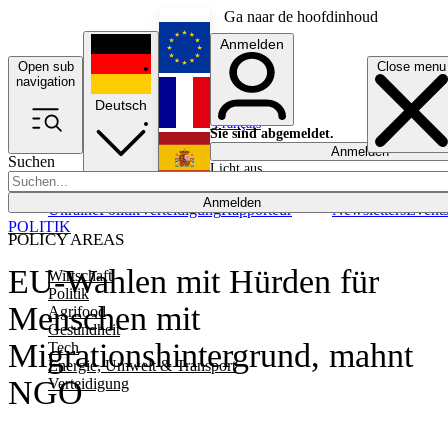
Ga naar de hoofdinhoud
Anmelden
Open sub
Close menu
English
navigation
Deutsch
Français
Sie sind abgemeldet.
Anmelden
Suchen
Licht aus
Español
Anmelden
Ukraine
Politik
Verteidigung
Rapporteur
Newsletters
Event
POLITIK
POLICY AREAS
EU-Wahlen mit Hürden für
Wirtschaft
Politik
Menschen mit
Agrifood
Gesundheit
Migrationshintergrund, mahnt
Tech
Energie, Umwelt & Transport
NGO
Verteidigung