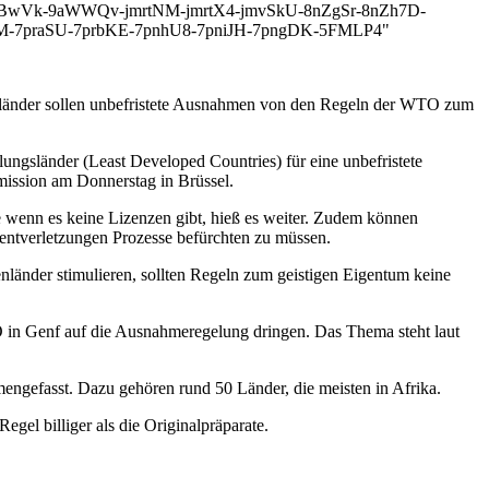
duBwVk-9aWWQv-jmrtNM-jmrtX4-jmvSkU-8nZgSr-8nZh7D-
iiM-7praSU-7prbKE-7pnhU8-7pniJH-7pngDK-5FMLP4"
gsländer sollen unbefristete Ausnahmen von den Regeln der WTO zum
ngsländer (Least Developed Countries) für eine unbefristete
ission am Donnerstag in Brüssel.
 wenn es keine Lizenzen gibt, hieß es weiter. Zudem können
entverletzungen Prozesse befürchten zu müssen.
änder stimulieren, sollten Regeln zum geistigen Eigentum keine
in Genf auf die Ausnahmeregelung dringen. Das Thema steht laut
engefasst. Dazu gehören rund 50 Länder, die meisten in Afrika.
el billiger als die Originalpräparate.