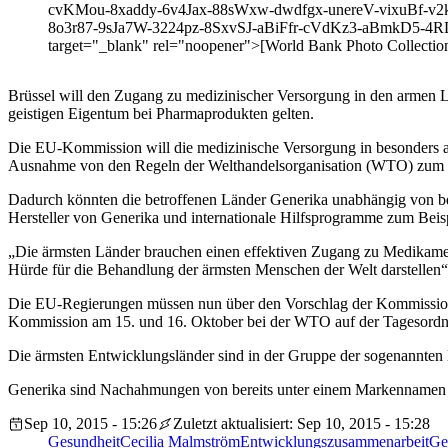
cvKMou-8xaddy-6v4Jax-88sWxw-dwdfgx-unereV-vixuBf-
8o3r87-9sJa7W-3224pz-8SxvSJ-aBiFfr-cVdKz3-aBmkD5-4R
target="_blank" rel="noopener">[World Bank Photo Collection
Brüssel will den Zugang zu medizinischer Versorgung in den armen 
geistigen Eigentum bei Pharmaprodukten gelten.
Die EU-Kommission will die medizinische Versorgung in besonders ar
Ausnahme von den Regeln der Welthandelsorganisation (WTO) zum gei
Dadurch könnten die betroffenen Länder Generika unabhängig von bes
Hersteller von Generika und internationale Hilfsprogramme zum Bei
„Die ärmsten Länder brauchen einen effektiven Zugang zu Medikamen
Hürde für die Behandlung der ärmsten Menschen der Welt darstellen
Die EU-Regierungen müssen nun über den Vorschlag der Kommission
Kommission am 15. und 16. Oktober bei der WTO auf der Tagesord
Die ärmsten Entwicklungsländer sind in der Gruppe der sogenannten 
Generika sind Nachahmungen von bereits unter einem Markennamen geh
Sep 10, 2015 - 15:26
Zuletzt aktualisiert: Sep 10, 2015 - 15:28
Gesundheit
Cecilia Malmström
Entwicklungszusammenarbeit
Ge