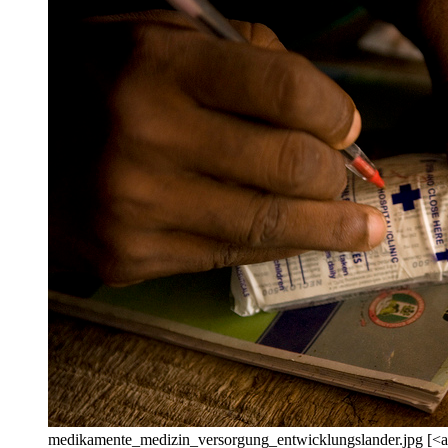
medikamente_medizin_versorgung_entwicklungslander.jpg [