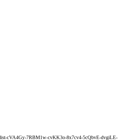
/photolist-cVA4Gy-7RBM1w-cvKK3o-8x7cv4-5cQbvE-dvgiLE-