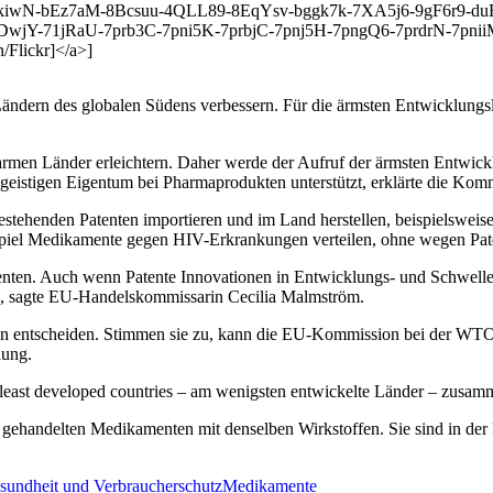
v2kiwN-bEz7aM-8Bcsuu-4QLL89-8EqYsv-bggk7k-7XA5j6-9gF6r9-
DwjY-71jRaU-7prb3C-7pni5K-7prbjC-7pnj5H-7pngQ6-7prdrN-7pn
/Flickr]</a>]
Ländern des globalen Südens verbessern. Für die ärmsten Entwicklun
men Länder erleichtern. Daher werde der Aufruf der ärmsten Entwicklu
stigen Eigentum bei Pharmaprodukten unterstützt, erklärte die Komm
tehenden Patenten importieren und im Land herstellen, beispielsweise
spiel Medikamente gegen HIV-Erkrankungen verteilen, ohne wegen Pat
ten. Auch wenn Patente Innovationen in Entwicklungs- und Schwellenl
“, sagte EU-Handelskommissarin Cecilia Malmström.
 entscheiden. Stimmen sie zu, kann die EU-Kommission bei der WTO 
nung.
least developed countries – am wenigsten entwickelte Länder – zusamm
andelten Medikamenten mit denselben Wirkstoffen. Sie sind in der Reg
sundheit und Verbraucherschutz
Medikamente