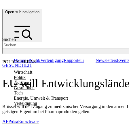
Open sub navigation
Suchen
Ukraine
Politik
Verteidigung
Rapporteur
Newsletters
Event
POLICY AREAS
GESUNDHEIT
Wirtschaft
Politik
EU will Entwicklungslände
Agrifood
Gesundheit
Tech
Energie, Umwelt & Transport
Verteidigung
Brüssel will den Zugang zu medizinischer Versorgung in den armen 
geistigen Eigentum bei Pharmaprodukten gelten.
AFP/dsa
Euractiv.de