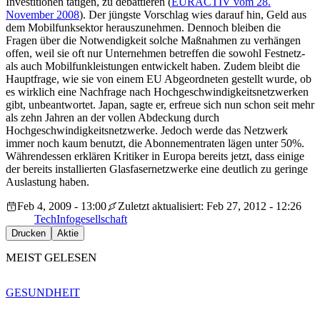
Investitionen tätigen, zu debattieren (
EURACTIV vom 28.
November 2008
). Der jüngste Vorschlag wies darauf hin, Geld aus
dem Mobilfunksektor herauszunehmen. Dennoch bleiben die
Fragen über die Notwendigkeit solche Maßnahmen zu verhängen
offen, weil sie oft nur Unternehmen betreffen die sowohl Festnetz-
als auch Mobilfunkleistungen entwickelt haben. Zudem bleibt die
Hauptfrage, wie sie von einem EU Abgeordneten gestellt wurde, ob
es wirklich eine Nachfrage nach Hochgeschwindigkeitsnetzwerken
gibt, unbeantwortet. Japan, sagte er, erfreue sich nun schon seit mehr
als zehn Jahren an der vollen Abdeckung durch
Hochgeschwindigkeitsnetzwerke. Jedoch werde das Netzwerk
immer noch kaum benutzt, die Abonnementraten lägen unter 50%.
Währendessen erklären Kritiker in Europa bereits jetzt, dass einige
der bereits installierten Glasfasernetzwerke eine deutlich zu geringe
Auslastung haben.
Feb 4, 2009 - 13:00
Zuletzt aktualisiert: Feb 27, 2012 - 12:26
Tech
Infogesellschaft
Drucken
Aktie
MEIST GELESEN
GESUNDHEIT