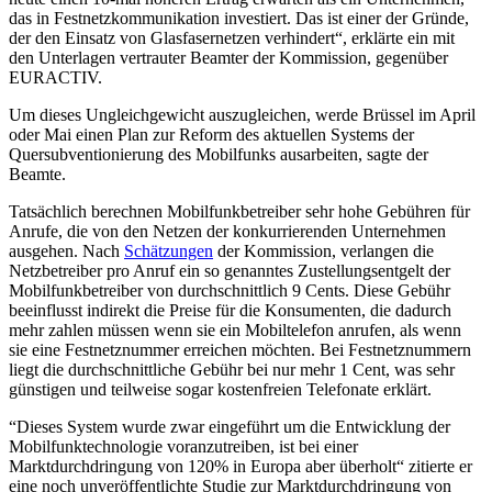
das in Festnetzkommunikation investiert. Das ist einer der Gründe,
der den Einsatz von Glasfasernetzen verhindert“, erklärte ein mit
den Unterlagen vertrauter Beamter der Kommission, gegenüber
EURACTIV.
Um dieses Ungleichgewicht auszugleichen, werde Brüssel im April
oder Mai einen Plan zur Reform des aktuellen Systems der
Quersubventionierung des Mobilfunks ausarbeiten, sagte der
Beamte.
Tatsächlich berechnen Mobilfunkbetreiber sehr hohe Gebühren für
Anrufe, die von den Netzen der konkurrierenden Unternehmen
ausgehen. Nach
Schätzungen
der Kommission, verlangen die
Netzbetreiber pro Anruf ein so genanntes Zustellungsentgelt der
Mobilfunkbetreiber von durchschnittlich 9 Cents. Diese Gebühr
beeinflusst indirekt die Preise für die Konsumenten, die dadurch
mehr zahlen müssen wenn sie ein Mobiltelefon anrufen, als wenn
sie eine Festnetznummer erreichen möchten. Bei Festnetznummern
liegt die durchschnittliche Gebühr bei nur mehr 1 Cent, was sehr
günstigen und teilweise sogar kostenfreien Telefonate erklärt.
“Dieses System wurde zwar eingeführt um die Entwicklung der
Mobilfunktechnologie voranzutreiben, ist bei einer
Marktdurchdringung von 120% in Europa aber überholt“ zitierte er
eine noch unveröffentlichte Studie zur Marktdurchdringung von