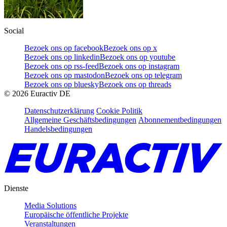
Social
Bezoek ons op facebook
Bezoek ons op x
Bezoek ons op linkedin
Bezoek ons op youtube
Bezoek ons op rss-feed
Bezoek ons op instagram
Bezoek ons op mastodon
Bezoek ons op telegram
Bezoek ons op bluesky
Bezoek ons op threads
©
2026
Euractiv DE
Datenschutzerklärung
Cookie Politik
Allgemeine Geschäftsbedingungen
Abonnementbedingungen
Handelsbedingungen
Dienste
Media Solutions
Europäische öffentliche Projekte
Veranstaltungen