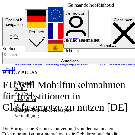
Ga naar de hoofdinhoud
Anmelden
Open sub
Close menu
English
navigation
Deutsch
Français
Sie sind abgemeldet.
Anmelden
Suchen
Licht aus
Español
Anmelden
Ukraine
Politik
Verteidigung
Rapporteur
Newsletters
Event
TECH
POLICY AREAS
EU will Mobilfunkeinnahmen
Wirtschaft
Politik
für Investitionen in
Agrifood
Gesundheit
Glasfasernetze zu nutzen [DE]
Tech
Energie, Umwelt & Transport
Verteidigung
Die Europäische Kommission verlangt von den nationalen
Telekommunikationsunternehmen, die Gebühren, welche die