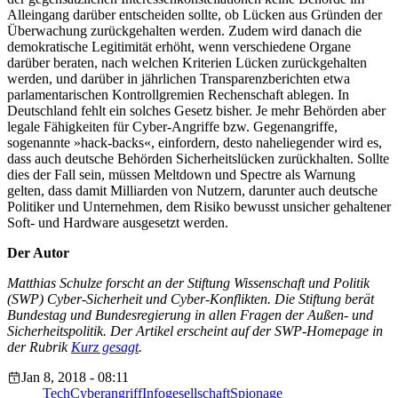
Alleingang darüber entscheiden sollte, ob Lücken aus Gründen der
Überwachung zurückgehalten werden. Zudem wird danach die
demokratische Legitimität erhöht, wenn verschiedene Organe
darüber beraten, nach welchen Kriterien Lücken zurückgehalten
werden, und darüber in jährlichen Transparenzberichten etwa
parlamentarischen Kontrollgremien Rechenschaft ablegen. In
Deutschland fehlt ein solches Gesetz bisher. Je mehr Behörden aber
legale Fähigkeiten für Cyber-Angriffe bzw. Gegenangriffe,
sogenannte »hack-backs«, einfordern, desto naheliegender wird es,
dass auch deutsche Behörden Sicherheitslücken zurückhalten. Sollte
dies der Fall sein, müssen Meltdown und Spectre als Warnung
gelten, dass damit Milliarden von Nutzern, darunter auch deutsche
Politiker und Unternehmen, dem Risiko bewusst unsicher gehaltener
Soft- und Hardware ausgesetzt werden.
Der Autor
Matthias Schulze forscht an der Stiftung Wissenschaft und Politik
(SWP) Cyber-Sicherheit und Cyber-Konflikten. Die Stiftung berät
Bundestag und Bundesregierung in allen Fragen der Außen- und
Sicherheitspolitik. Der Artikel erscheint auf der SWP-Homepage in
der Rubrik
Kurz gesagt
.
Jan 8, 2018 - 08:11
Tech
Cyberangriff
Infogesellschaft
Spionage