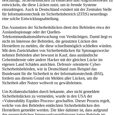
beschäftigt, Sicherheitslücken zu entdecken und Angriffssoftware zu
entwickeln, die diese Lücken nutzt, um in fremde Systeme
einzudringen. Auch in Deutschland existiert mit der Zentralen Stelle
für Informationstechnik im Sicherheitsbereich (ZITiS) neuerdings
eine solche Entwicklungsabteilung.
Das Ausnutzen der Sicherheitslücken dient den Behörden etwa der
Auslandsspionage oder der Quellen-
Telekommunikationsüberwachung von Verdächtigen. Damit liegt es
nicht im Interesse der Behörden, die genutzten Lücken den
Herstellern zu melden, die diese schnellstmöglich schließen würden.
Mit dem Zurückhalten von Sicherheitslücken für Spionagezwecke
nehmen Behörden aber bewusst in Kauf, dass ausländische
Geheimdienste oder andere Hacker mit der gleichen Lücke im
eigenen Land Schäden anrichten. Defensiv orientierte Cyber-
Sicherheitsbehörden, wie in Deutschland zum Beispiel das
Bundesamt für die Sicherheit in der Informationstechnik (BSI),
fordern aus diesem Grund ein Melden aller Lücken, um die
Sicherheit aller Nutzer weltweit zu gewährleisten.
Um Kollateralschäden durch bekannte, aber nicht gemeldete
Sicherheitslücken zu vermeiden, wurde in den USA der
»Vulnerability Equities Process« geschaffen. Dieser Prozess regelt,
welche von den Behörden entdeckten Sicherheitslücken den
Herstellern gemeldet werden. Die Idee dahinter ist, dass aufgrund
der gegensätzlichen Interessenkonstellationen keine Behörde im