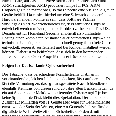
zum Einsatz, auf das auch Prozessoren der Hersteller AMD und
ARM zurückgreifen. AMD produziert Chips für PCs, ARM
Chipdesigns für Smartphones, so dass Spectre eine Vielzahl digitaler
Geräte betrifft. Da es sich hierbei um eine Schwachstelle der Chip-
Hardware handelt, könnte es sein, dass Software-Patches
wirkungslos sind. Wahrscheinlicher ist, dass sämtliche Chips neu
entwickelt werden müssen, um das Problem zu beheben. Das US-
Department für Homeland Security empfiehlt als kurzfristige
Lösung einen kompletten Austausch aller betroffenen Chips – eine
technische Unmöglichkeit, da nicht schnell genug fehlerfreie Chips
entwickelt, gepresst, ausgeliefert und bei Kunden installiert werden
können. Daher ist zu befürchten, dass sich in den kommenden
Jahren zahlreiche Cyber-Angreifer dieser Lücke bedienen werden.
Folgen für Deutschlands Cybersicherheit
Die Tatsache, dass verschiedene Forscherteams unabhängig
voneinander die gleichen Lücken entdeckten, lässt aufhorchen. Es
lässt die Vermutung zu, dass gut ausgestattete Nachrichtendienste
ebenfalls Kenntnis von diesen rund 20 Jahre alten Lücken hatten; da
ein auf Spectre oder Meltdown basierender Cyber-Angriff jedoch
keine Spuren hinterlässt, bleibt dies Spekulation. Der unbemerkte
Zugriff auf Milliarden von IT-Geräte aber wäre für Geheimdienste
etwas wie der Stein der Weisen, eine Art Generalschlüssel für die
digitalisierte Welt. Weltweit sind Sicherheitsbehörden damit