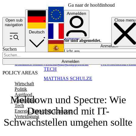
Ga naar de hoofdinhoud
Anmelden
Open sub
Close menu
English
navigation
Deutsch
Français
Sie sind abgemeldet.
Anmelden
Suchen
Licht aus
Español
Anmelden
Ukraine
Politik
Verteidigung
Rapporteur
Newsletters
Event
TECH
POLICY AREAS
MATTHIAS SCHULZE
Wirtschaft
Politik
Agrifood
Meltdown und Spectre: Wie
Gesundheit
Tech
Deutschland mit IT-
Energie, Umwelt & Transport
Verteidigung
Schwachstellen umgehen sollte