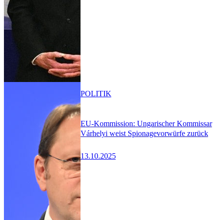
POLITIK
EU-Kommission: Ungarischer Kommissar
Várhelyi weist Spionagevorwürfe zurück
13.10.2025