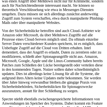
was einen Angriff über Meltdown nicht nur für Kriminelle, sondern
auch für Nachrichtendienste interessant macht. Sie können so
theoretisch Verschlüsselung wie etwa in Messenger-Diensten
umgehen. Dazu müssen sie sich allerdings zunächst anderweitig
Zugriff zum System verschaffen, etwa durch manipulierte Phishing-
Mails oder über manipulierte Websites.
Von der Sicherheitslücke betroffen sind auch Cloud-Anbieter wie
Amazon oder Microsoft, da über Meltdown Zugriffe auf alle
Prozesse eines Cloud-Servers möglich sind. Da oftmals einzelne
Server Daten verschiedener Kunden speichern, ist es möglich, dass
Unbefugte Zugriff auf die Cloud von Dritten erhalten. Intel
dementiert, dass der Angriff es erlaubt, Daten zu zerstören oder zu
modifizieren, schließt aber Spionageangriffe nicht aus. Amazon,
Microsoft, Google, Apple und die Linux-Community haben bereits
Patches zum Schließen der Lücke bereitgestellt oder verteilen diese
in den kommenden Tagen. Nutzer sollten daher schnellstmöglich
updaten. Dies ist allerdings keine Lösung für all die Systeme, die
aufgrund ihres Alters keine Updates mehr bekommen. Sie werden
über Jahre hinweg verwundbar bleiben.die gängige Praxis von
Sicherheitsbehörden, Sicherheitslücken für Spionagezwecke
auszunutzen, anstatt für ihre Schließung zu sorgen.
Spectre stiehlt ebenfalls zwischengespeicherte Informationen von
Anwendungen im Speicher des Systems. Dabei kommt ein Feature