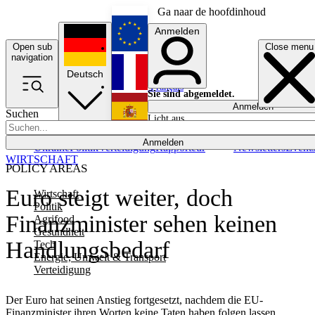
Ga naar de hoofdinhoud
Anmelden
Open sub
Close menu
English
navigation
Deutsch
Français
Sie sind abgemeldet.
Anmelden
Suchen
Licht aus
Español
Anmelden
Ukraine
Politik
Verteidigung
Rapporteur
Newsletters
Event
WIRTSCHAFT
POLICY AREAS
Euro steigt weiter, doch
Wirtschaft
Politik
Finanzminister sehen keinen
Agrifood
Gesundheit
Handlungsbedarf
Tech
Energie, Umwelt & Transport
Verteidigung
Der Euro hat seinen Anstieg fortgesetzt, nachdem die EU-
Finanzminister ihren Worten keine Taten haben folgen lassen.