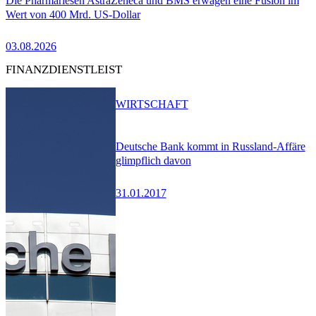
Die Pharmariesen AstraZeneca und BMS erwägen eine Fusion im
Wert von 400 Mrd. US-Dollar
03.08.2026
FINANZDIENSTLEIST
WIRTSCHAFT
Deutsche Bank kommt in Russland-Affäre
glimpflich davon
31.01.2017