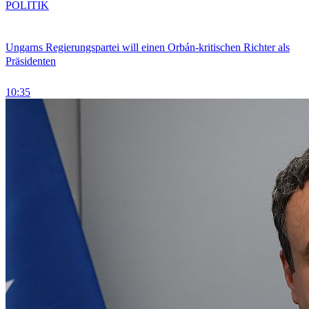
POLITIK
Ungarns Regierungspartei will einen Orbán-kritischen Richter als
Präsidenten
10:35