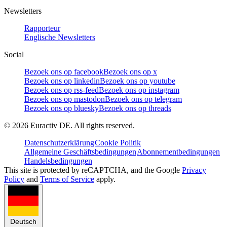
Newsletters
Rapporteur
Englische Newsletters
Social
Bezoek ons op facebook
Bezoek ons op x
Bezoek ons op linkedin
Bezoek ons op youtube
Bezoek ons op rss-feed
Bezoek ons op instagram
Bezoek ons op mastodon
Bezoek ons op telegram
Bezoek ons op bluesky
Bezoek ons op threads
©
2026
Euractiv DE. All rights reserved.
Datenschutzerklärung
Cookie Politik
Allgemeine Geschäftsbedingungen
Abonnementbedingungen
Handelsbedingungen
This site is protected by reCAPTCHA, and the Google
Privacy
Policy
and
Terms of Service
apply.
Deutsch