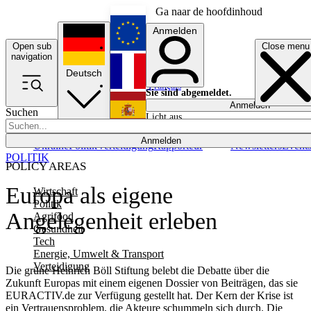
Ga naar de hoofdinhoud
Anmelden
Open sub
Close menu
English
navigation
Deutsch
Français
Sie sind abgemeldet.
Anmelden
Suchen
Licht aus
Español
Anmelden
Ukraine
Politik
Verteidigung
Rapporteur
Newsletters
Event
POLITIK
POLICY AREAS
Europa als eigene
Wirtschaft
Politik
Angelegenheit erleben
Agrifood
Gesundheit
Tech
Energie, Umwelt & Transport
Verteidigung
Die grüne Heinrich Böll Stiftung belebt die Debatte über die
Zukunft Europas mit einem eigenen Dossier von Beiträgen, das sie
EURACTIV.de zur Verfügung gestellt hat. Der Kern der Krise ist
ein Vertrauensproblem, die Akteure schummeln sich durch. Die