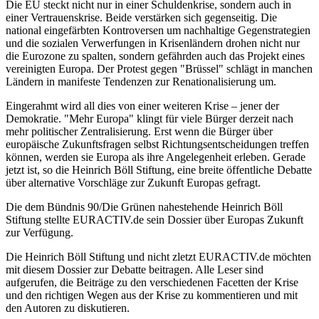
Die EU steckt nicht nur in einer Schuldenkrise, sondern auch in
einer Vertrauenskrise. Beide verstärken sich gegenseitig. Die
national eingefärbten Kontroversen um nachhaltige Gegenstrategien
und die sozialen Verwerfungen in Krisenländern drohen nicht nur
die Eurozone zu spalten, sondern gefährden auch das Projekt eines
vereinigten Europa. Der Protest gegen "Brüssel" schlägt in manchen
Ländern in manifeste Tendenzen zur Renationalisierung um.
Eingerahmt wird all dies von einer weiteren Krise – jener der
Demokratie. "Mehr Europa" klingt für viele Bürger derzeit nach
mehr politischer Zentralisierung. Erst wenn die Bürger über
europäische Zukunftsfragen selbst Richtungsentscheidungen treffen
können, werden sie Europa als ihre Angelegenheit erleben. Gerade
jetzt ist, so die Heinrich Böll Stiftung, eine breite öffentliche Debatte
über alternative Vorschläge zur Zukunft Europas gefragt.
Die dem Bündnis 90/Die Grünen nahestehende Heinrich Böll
Stiftung stellte EURACTIV.de sein Dossier über Europas Zukunft
zur Verfügung.
Die Heinrich Böll Stiftung und nicht zletzt EURACTIV.de möchten
mit diesem Dossier zur Debatte beitragen. Alle Leser sind
aufgerufen, die Beiträge zu den verschiedenen Facetten der Krise
und den richtigen Wegen aus der Krise zu kommentieren und mit
den Autoren zu diskutieren.