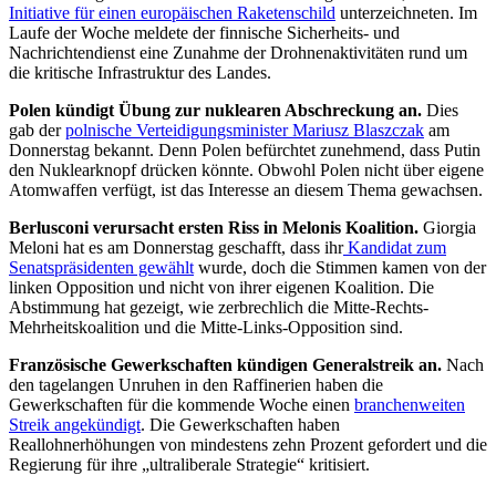
Initiative für einen europäischen Raketenschild
unterzeichneten. Im
Laufe der Woche meldete der finnische Sicherheits- und
Nachrichtendienst eine Zunahme der Drohnenaktivitäten rund um
die kritische Infrastruktur des Landes.
Polen kündigt Übung zur nuklearen Abschreckung an.
Dies
gab der
polnische Verteidigungsminister Mariusz Blaszczak
am
Donnerstag bekannt. Denn Polen befürchtet zunehmend, dass Putin
den Nuklearknopf drücken könnte.
Obwohl Polen nicht über eigene
Atomwaffen verfügt, ist das Interesse an diesem Thema gewachsen.
Berlusconi verursacht ersten Riss in Melonis Koalition.
Giorgia
Meloni hat es am Donnerstag geschafft, dass ihr
Kandidat zum
Senatspräsidenten gewählt
wurde, doch die Stimmen kamen von der
linken Opposition und nicht von ihrer eigenen Koalition. Die
Abstimmung hat gezeigt, wie zerbrechlich die Mitte-Rechts-
Mehrheitskoalition und die Mitte-Links-Opposition sind.
Französische Gewerkschaften kündigen Generalstreik an.
Nach
den tagelangen Unruhen in den Raffinerien haben die
Gewerkschaften für die kommende Woche einen
branchenweiten
Streik angekündigt
. Die Gewerkschaften haben
Reallohnerhöhungen von mindestens zehn Prozent gefordert und die
Regierung für ihre „ultraliberale Strategie“ kritisiert.