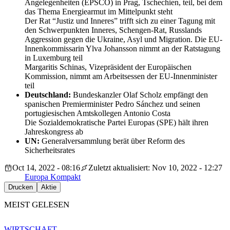
Angelegenheiten (EPSCO) in Prag, Tschechien, teil, bei dem
das Thema Energiearmut im Mittelpunkt steht
Der Rat “Justiz und Inneres” trifft sich zu einer Tagung mit
den Schwerpunkten Inneres, Schengen-Rat, Russlands
Aggression gegen die Ukraine, Asyl und Migration. Die EU-
Innenkommissarin Ylva Johansson nimmt an der Ratstagung
in Luxemburg teil
Margaritis Schinas, Vizepräsident der Europäischen
Kommission, nimmt am Arbeitsessen der EU-Innenminister
teil
Deutschland:
Bundeskanzler Olaf Scholz empfängt den
spanischen Premierminister Pedro Sánchez und seinen
portugiesischen Amtskollegen Antonio Costa
Die Sozialdemokratische Partei Europas (SPE) hält ihren
Jahreskongress ab
UN:
Generalversammlung berät über Reform des
Sicherheitsrates
Oct 14, 2022 - 08:16
Zuletzt aktualisiert: Nov 10, 2022 - 12:27
Europa Kompakt
Drucken
Aktie
MEIST GELESEN
WIRTSCHAFT