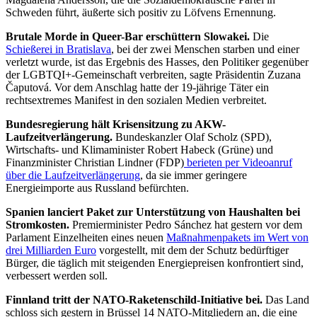
Schweden führt, äußerte sich positiv zu Löfvens Ernennung.
Brutale Morde in Queer-Bar erschüttern Slowakei.
Die
Schießerei in Bratislava
, bei der zwei Menschen starben und einer
verletzt wurde, ist das Ergebnis des Hasses, den Politiker gegenüber
der LGBTQI+-Gemeinschaft verbreiten, sagte Präsidentin Zuzana
Čaputová. Vor dem Anschlag hatte der 19-jährige Täter ein
rechtsextremes Manifest in den sozialen Medien verbreitet.
Bundesregierung hält Krisensitzung zu AKW-
Laufzeitverlängerung.
Bundeskanzler Olaf Scholz (SPD),
Wirtschafts- und Klimaminister Robert Habeck (Grüne) und
Finanzminister Christian Lindner (FDP)
berieten per Videoanruf
über die Laufzeitverlängerung
,
da sie immer geringere
Energieimporte aus Russland befürchten.
Spanien lanciert Paket zur Unterstützung von Haushalten bei
Stromkosten.
Premierminister Pedro Sánchez hat gestern vor dem
Parlament Einzelheiten eines neuen
Maßnahmenpakets im Wert von
drei Milliarden Euro
vorgestellt, mit dem der Schutz bedürftiger
Bürger, die täglich mit steigenden Energiepreisen konfrontiert sind,
verbessert werden soll.
Finnland tritt der NATO-Raketenschild-Initiative bei.
Das Land
schloss sich gestern in Brüssel 14 NATO-Mitgliedern an, die eine