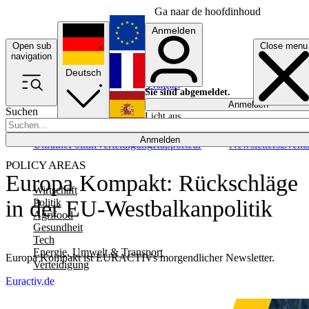
Ga naar de hoofdinhoud
Anmelden
Open sub
Close menu
English
navigation
Deutsch
Français
Sie sind abgemeldet.
Anmelden
Suchen
Licht aus
Español
Anmelden
Ukraine
Politik
Verteidigung
Rapporteur
Newsletters
Event
POLICY AREAS
Europa Kompakt: Rückschläge
Wirtschaft
in der EU-Westbalkanpolitik
Politik
Agrifood
Gesundheit
Tech
Energie, Umwelt & Transport
Europa Kompakt ist EURACTIVs morgendlicher Newsletter.
Verteidigung
Euractiv.de