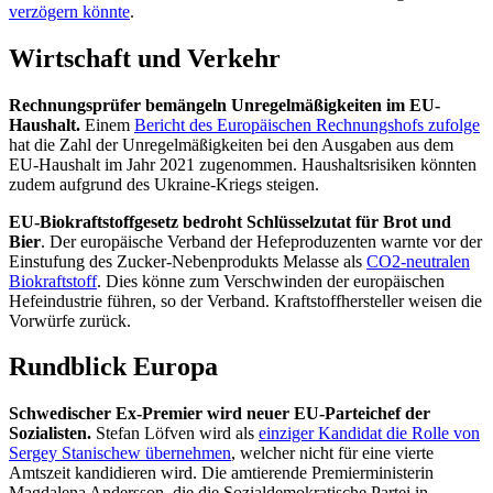
verzögern könnte
.
Wirtschaft und Verkehr
Rechnungsprüfer bemängeln Unregelmäßigkeiten im EU-
Haushalt.
Einem
Bericht des Europäischen Rechnungshofs zufolge
hat die Zahl der Unregelmäßigkeiten bei den Ausgaben aus dem
EU-Haushalt im Jahr 2021 zugenommen. Haushaltsrisiken könnten
zudem aufgrund des Ukraine-Kriegs steigen.
EU-Biokraftstoffgesetz bedroht Schlüsselzutat für Brot und
Bier
. Der europäische Verband der Hefeproduzenten warnte vor der
Einstufung des Zucker-Nebenprodukts Melasse als
CO2-neutralen
Biokraftstoff
. Dies könne zum Verschwinden der europäischen
Hefeindustrie führen, so der Verband. Kraftstoffhersteller weisen die
Vorwürfe zurück.
Rundblick Europa
Schwedischer Ex-Premier wird neuer EU-Parteichef der
Sozialisten.
Stefan Löfven wird als
einziger Kandidat die Rolle von
Sergey Stanischew übernehmen
, welcher nicht für eine vierte
Amtszeit kandidieren wird. Die amtierende Premierministerin
Magdalena Andersson, die die Sozialdemokratische Partei in