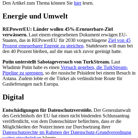
Den Artikel zum Thema können Sie
hier
lesen.
Energie und Umwelt
REPowerEU: Länder wollen 45%-Erneuerbare-Ziel
verwässern.
Laut einem eingesehenen Dokument erwägen EU-
Staaten, das in REPowerEU für 2030 vorgeschlagene
Ziel von 45
Prozent erneuerbarer Energie zu streichen
. Stattdessen will man bei
den 40 Prozent bleiben, auf die man sich zuvor geeinigt hatte.
Putin unterstellt Sabotageversuch von TurkStream.
Laut
Wladimir Putin habe es einen
Versuch gegeben, die TurkStream-
Pipeline zu sprengen
, so der russische Präsident bei einem Besuch in
Astana. Zudem lobte er die Türkei als verlässlichste Route für
Gaslieferungen nach Europa.
Digital
Entschädigungen für Datenschutzverstöße.
Der Generalanwalt
des Gerichtshofs der EU hat einen nicht bindenden Schlussantrag
veröffentlicht, von dem Datenschützer befürchten, dass er die
Möglichkeiten der Nutzer:innen zur Durchsetzung ihrer
Datenschutzrechte im Rahmen der Datenschutz-Grundverordnung
weiter einschränken
könnte.