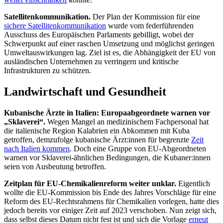
Satellitenkommunikation.
Der Plan der Kommission für eine
sichere Satellitenkommunikation
wurde vom federführenden
Ausschuss des Europäischen Parlaments gebilligt, wobei der
Schwerpunkt auf einer raschen Umsetzung und möglichst geringen
Umweltauswirkungen lag. Ziel ist es, die Abhängigkeit der EU von
ausländischen Unternehmen zu verringern und kritische
Infrastrukturen zu schützen.
Landwirtschaft und Gesundheit
Kubanische Ärzte in Italien: Europaabgeordnete warnen vor
„Sklaverei“.
Wegen Mangel an medizinischem Fachpersonal hat
die italienische Region Kalabrien ein Abkommen mit Kuba
getroffen, demzufolge kubanische Ärzt:innen für begrenzte
Zeit
nach Italien kommen
. Doch eine Gruppe von EU-Abgeordneten
warnen vor Sklaverei-ähnlichen Bedingungen, die Kubaner:innen
seien von Ausbeutung betroffen.
Zeitplan für EU-Chemikalienreform weiter unklar.
Eigentlich
wollte die EU-Kommission bis Ende des Jahres Vorschläge für eine
Reform des EU-Rechtsrahmens für Chemikalien vorlegen, hatte dies
jedoch bereits vor einiger Zeit auf 2023 verschoben. Nun zeigt sich,
dass selbst dieses Datum nicht fest ist und sich die Vorlage
erneut