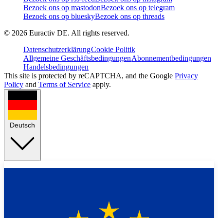
Bezoek ons op mastodon
Bezoek ons op telegram
Bezoek ons op bluesky
Bezoek ons op threads
©
2026
Euractiv DE. All rights reserved.
Datenschutzerklärung
Cookie Politik
Allgemeine Geschäftsbedingungen
Abonnementbedingungen
Handelsbedingungen
This site is protected by reCAPTCHA, and the Google
Privacy
Policy
and
Terms of Service
apply.
Deutsch