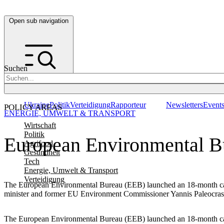
Open sub navigation
Suchen
Ukraine
Politik
Verteidigung
Rapporteur
Newsletters
Event
POLICY AREAS
ENERGIE, UMWELT & TRANSPORT
Wirtschaft
Politik
European Environmental Bu
Agrifood
Gesundheit
Tech
Energie, Umwelt & Transport
Verteidigung
The European Environmental Bureau (EEB) launched an 18-month cam
minister and former EU Environment Commissioner Yannis Paleocrassas.
The European Environmental Bureau (EEB) launched an 18-month cam