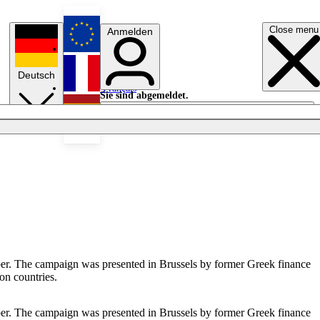
Close menu
Anmelden
English
Deutsch
Français
Sie sind abgemeldet.
Anmelden
Licht aus
Español
. The campaign was presented in Brussels by former Greek finance
on countries.
. The campaign was presented in Brussels by former Greek finance