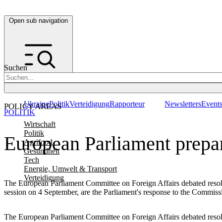
Open sub navigation
Suchen
Ukraine
Politik
Verteidigung
Rapporteur
Newsletters
Event
POLICY AREAS
POLITIK
Wirtschaft
Politik
European Parliament prepar
Agrifood
Gesundheit
Tech
Energie, Umwelt & Transport
Verteidigung
The European Parliament Committee on Foreign Affairs debated resolut
session on 4 September, are the Parliament's response to the Commis
The European Parliament Committee on Foreign Affairs debated resolut