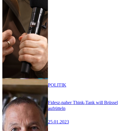
POLITIK
Fidesz-naher Think-Tank will Brüssel
aufrütteln
25.01.2023