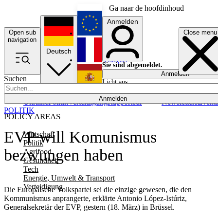
Ga naar de hoofdinhoud
Anmelden
Open sub
Close menu
English
navigation
Deutsch
Français
Sie sind abgemeldet.
Anmelden
Suchen
Licht aus
Español
Anmelden
Ukraine
Politik
Verteidigung
Rapporteur
Newsletters
Event
POLITIK
POLICY AREAS
EVP will Komunismus
Wirtschaft
Politik
bezwungen haben
Agrifood
Gesundheit
Tech
Energie, Umwelt & Transport
Verteidigung
Die Europäische Volkspartei sei die einzige gewesen, die den
Kommunismus anprangerte, erklärte Antonio López-Istúriz,
Generalsekretär der EVP, gestern (18. März) in Brüssel.