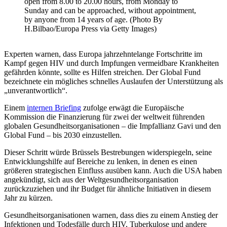
open from 8.00 to 20.00 hours, from Monday to
Sunday and can be approached, without appointment,
by anyone from 14 years of age. (Photo By
H.Bilbao/Europa Press via Getty Images)
Experten warnen, dass Europa jahrzehntelange Fortschritte im
Kampf gegen HIV und durch Impfungen vermeidbare Krankheiten
gefährden könnte, sollte es Hilfen streichen. Der Global Fund
bezeichnete ein mögliches schnelles Auslaufen der Unterstützung als
„unverantwortlich“.
Einem
internen Briefing
zufolge erwägt die Europäische
Kommission die Finanzierung für zwei der weltweit führenden
globalen Gesundheitsorganisationen – die Impfallianz Gavi und den
Global Fund – bis 2030 einzustellen.
Dieser Schritt würde Brüssels Bestrebungen widerspiegeln, seine
Entwicklungshilfe auf Bereiche zu lenken, in denen es einen
größeren strategischen Einfluss ausüben kann. Auch die USA haben
angekündigt, sich aus der Weltgesundheitsorganisation
zurückzuziehen und ihr Budget für ähnliche Initiativen in diesem
Jahr zu kürzen.
Gesundheitsorganisationen warnen, dass dies zu einem Anstieg der
Infektionen und Todesfälle durch HIV, Tuberkulose und andere