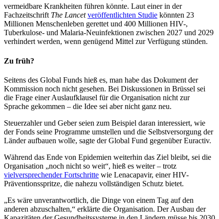
vermeidbare Krankheiten führen könnte. Laut einer in der
Fachzeitschrift
The Lancet
veröffentlichten Studie
könnten 23
Millionen Menschenleben gerettet und 400 Millionen HIV-,
Tuberkulose- und Malaria-Neuinfektionen zwischen 2027 und 2029
verhindert werden, wenn genügend Mittel zur Verfügung stünden.
Zu früh?
Seitens des Global Funds hieß es, man habe das Dokument der
Kommission noch nicht gesehen. Bei Diskussionen in Brüssel sei
die Frage einer Auslaufklausel für die Organisation nicht zur
Sprache gekommen – die Idee sei aber nicht ganz neu.
Steuerzahler und Geber seien zum Beispiel daran interessiert, wie
der Fonds seine Programme umstellen und die Selbstversorgung der
Länder aufbauen wolle, sagte der Global Fund gegenüber Euractiv.
Während das Ende von Epidemien weiterhin das Ziel bleibt, sei die
Organisation „noch nicht so weit“, hieß es weiter – trotz
vielversprechender Fortschritte
wie Lenacapavir, einer HIV-
Präventionsspritze, die nahezu vollständigen Schutz bietet.
„Es wäre unverantwortlich, die Dinge von einem Tag auf den
anderen abzuschalten,“ erklärte die Organisation. Der Ausbau der
Kapazitäten der Gesundheitssysteme in den Ländern müsse bis 2030