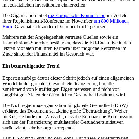
mit zusätzlichen Investitionen einhergehen.
Die Organisation bittet
die Europäische Kommission
im Vorfeld
ihrer Replenishment-Konferenz im November
um 800 Millionen
Euro
. Gavi hat sich zu dem Dokument nicht geäußert.
Mehrere mit der Angelegenheit vertraute Quellen sowie ein
Kommissions-Sprecher bestätigten, dass die EU-Exekutive in den
letzten Monaten mit ihren Partnern über mögliche Reformen im
Zuge sinkender Finanzmittel im Gespräch war.
Ein beunruhigender Trend
Experten zufolge deutet dieser Schritt jedoch auf einen allgemeinen
Wandel in der globalen Gesundheitsfinanzierung hin, die
zunehmend von kurzfristigen
Eigenin
teressen und nicht von
langfristigen Zielen der öffentlichen Gesundheit bestimmt wird.
Die Nichtregierungsorganisation für globale Gesundheit (DSW)
erklärte, das Dokument sei „keine große Überraschung“.
Weiter
hieß es, sie finde die „Aussicht, dass die Europäische Kommission
sich aus der Finanzierung multilateraler Gesundheitsinitiativen
zurückzieht, sehr besorgniserregend“.
Laut DSW sind Gavi und der Global Fund zwei der effektivsten