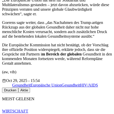
„Die Europäische Union hat stets für Solidarität und
Multilateralismus gestanden – jetzt davon abzurücken, würde diese
Prinzipien verraten und unsere globale Glaubwürdigkeit
schwächen“, sagte er.
Goerens sagte weiter, dass „das Nachahmen des Trump-artigen
Rückzugs aus der globalen Gesundheit daher nicht nur hohe
menschliche Kosten verursacht, sondern auch zusätzlichen Druck
auf die bestehenden lokalen Gesundheitssysteme ausübt.“
Die Europäische Kommission hat nicht bestätigt, ob der Vorschlag
ihre offizielle Position widerspiegelt, erklärte jedoch, dass sie die
Gespräche mit Partnern i
m Bereich der globalen
Gesundheit in den
kommenden Monaten fortsetzen werde, während Reformpläne
Gestalt annehmen.
(aw, vib)
Oct 29, 2025 - 15:54
Gesundheit
Europäische Union
Gesundheit
HIV/AIDS
Drucken
Aktie
MEIST GELESEN
WIRTSCHAFT