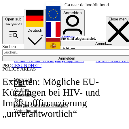
Ga naar de hoofdinhoud
Anmelden
Open sub
Close menu
English
navigation
Deutsch
Français
Sie sind abgemeldet.
Anmelden
Suchen
Licht aus
Español
Anmelden
Ukraine
Politik
Verteidigung
Rapporteur
Newsletters
Event
PRO
GESUNDHEIT
POLICY AREAS
Experten: Mögliche EU-
Wirtschaft
Politik
Kürzungen bei HIV- und
Agrifood
Gesundheit
Tech
Impfstofffinanzierung
Energie, Umwelt & Transport
Verteidigung
„unverantwortlich“