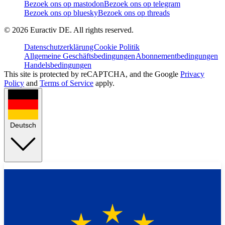
Bezoek ons op mastodon
Bezoek ons op telegram
Bezoek ons op bluesky
Bezoek ons op threads
©
2026
Euractiv DE. All rights reserved.
Datenschutzerklärung
Cookie Politik
Allgemeine Geschäftsbedingungen
Abonnementbedingungen
Handelsbedingungen
This site is protected by reCAPTCHA, and the Google
Privacy
Policy
and
Terms of Service
apply.
Deutsch