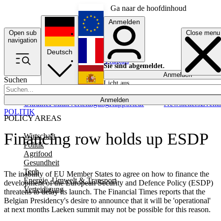
Ga naar de hoofdinhoud
Anmelden
Open sub
Close menu
English
navigation
Deutsch
Français
Sie sind abgemeldet.
Anmelden
Suchen
Licht aus
Español
Anmelden
Ukraine
Politik
Verteidigung
Rapporteur
Newsletters
Event
POLITIK
POLICY AREAS
Financing row holds up ESDP
Wirtschaft
Politik
Agrifood
Gesundheit
Tech
The inability of EU Member States to agree on how to finance the
Energie, Umwelt & Transport
development of the European Security and Defence Policy (ESDP)
Verteidigung
threatens to delay its launch. The Financial Times reports that the
Belgian Presidency's desire to announce that it will be 'operational'
at next months Laeken summit may not be possible for this reason.