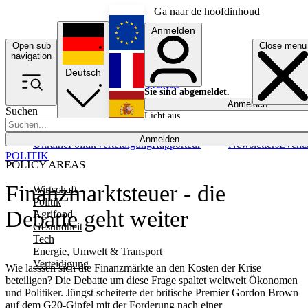
Ga naar de hoofdinhoud
Anmelden
Open sub
Close menu
English
navigation
Deutsch
Français
Sie sind abgemeldet.
Anmelden
Suchen
Licht aus
Español
Anmelden
Ukraine
Politik
Verteidigung
Rapporteur
Newsletters
Event
POLITIK
POLICY AREAS
Finanzmarktsteuer - die
Wirtschaft
Politik
Debatte geht weiter
Agrifood
Gesundheit
Tech
Energie, Umwelt & Transport
Verteidigung
Wie lasssen sich die Finanzmärkte an den Kosten der Krise
beteiligen? Die Debatte um diese Frage spaltet weltweit Ökonomen
und Politiker. Jüngst scheiterte der britische Premier Gordon Brown
auf dem G20-Gipfel mit der Forderung nach einer