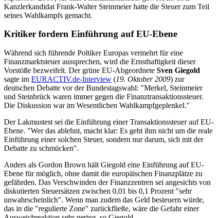
Kanzlerkandidat Frank-Walter Steinmeier hatte die Steuer zum Teil
seines Wahlkampfs gemacht.
Kritiker fordern Einführung auf EU-Ebene
Während sich führende Poltiker Europas vermehrt für eine
Finanzmarktsteuer aussprechen, wird die Ernsthaftigkeit dieser
Vorstöße bezweifelt. Der grüne EU-Abgeordnete
Sven Giegold
sagte im
EURACTIV.de-Interview
(
19. Oktober 2009
) zur
deutschen Debatte vor der Bundestagswahl: "Merkel, Steinmeier
und Steinbrück waren immer gegen die Finanztransaktionssteuer.
Die Diskussion war im Wesentlichen Wahlkampfgeplenkel."
Der Lakmustest sei die Einführung einer Transaktionssteuer auf EU-
Ebene. "Wer das ablehnt, macht klar: Es geht ihm nicht um die reale
Einführung einer solchen Steuer, sondern nur darum, sich mit der
Debatte zu schmücken".
Anders als Gordon Brown hält Giegold eine Einführung auf EU-
Ebene für möglich, ohne damit die europäischen Finanzplätze zu
gefährden. Das Verschwinden der Finanzzentren sei angesichts von
diskutierten Steuersätzen zwischen 0,01 bis 0,1 Prozent "sehr
unwahrscheinlich". Wenn man zudem das Geld besteuern würde,
das in die "regulierte Zone" zurückfließe, wäre die Gefahr einer
Ausweichreaktion sehr gering, so Giegold.