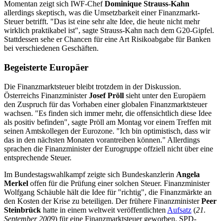
Momentan zeigt sich IWF-Chef
Dominique Strauss-Kahn
allerdings
skeptisch, was die Umsetzbarkeit einer Finanzmarkt-
Steuer betrifft. "Das ist eine sehr alte Idee, die heute nicht mehr
wirklich praktikabel ist", sagte Strauss-Kahn nach dem G20-Gipfel.
Stattdessen sehe er Chancen für eine Art Risikoabgabe für Banken
bei verschiedenen Geschäften.
Begeisterte Europäer
Die Finanzmarktsteuer bleibt trotzdem in der Diskussion.
Österreichs Finanzminister
Josef Pröll
sieht unter den Europäern
den Zuspruch für das Vorhaben einer globalen Finanzmarktsteuer
wachsen. "Es finden sich immer mehr, die offensichtlich diese Idee
als positiv befinden", sagte Pröll am Montag vor einem Treffen mit
seinen Amtskollegen der Eurozone. "Ich bin optimistisch, dass wir
das in den nächsten Monaten vorantreiben können." Allerdings
sprachen die Finanzminister der Eurogruppe offziell nicht über eine
entsprechende Steuer.
Im Bundestagswahlkampf zeigte sich Bundeskanzlerin
Angela
Merkel
offen für die Prüfung einer solchen Steuer. Finanzminister
Wolfgang Schäuble hält die Idee für "richtig", die Finanzmärkte an
den Kosten der Krise zu beteiligen. Der frühere Finanzminister
Peer
Steinbrück
hatte in einem weltweit veröffentlichten
Aufsatz
(
21.
September 2009
) für eine Finanzmarktsteuer geworben. SPD-