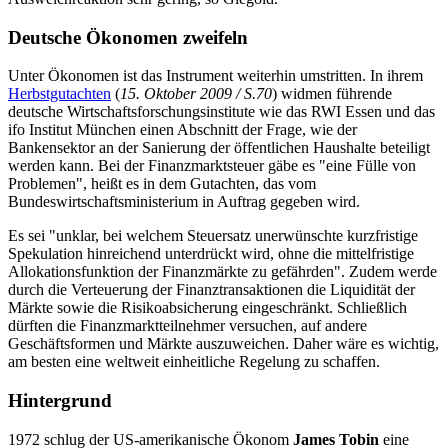
Deutsche Ökonomen zweifeln
Unter Ökonomen ist das Instrument weiterhin umstritten. In ihrem
Herbstgutachten
(
15. Oktober 2009 / S.70
) widmen führende
deutsche Wirtschaftsforschungsinstitute wie das RWI Essen und das
ifo Institut München einen Abschnitt der Frage, wie der
Bankensektor an der Sanierung der öffentlichen Haushalte beteiligt
werden kann. Bei der Finanzmarktsteuer gäbe es "eine Fülle von
Problemen", heißt es in dem Gutachten, das vom
Bundeswirtschaftsministerium in Auftrag gegeben wird.
Es sei "unklar, bei welchem Steuersatz unerwünschte kurzfristige
Spekulation hinreichend unterdrückt wird, ohne die mittelfristige
Allokationsfunktion der Finanzmärkte zu gefährden". Zudem werde
durch die Verteuerung der Finanztransaktionen die Liquidität der
Märkte sowie die Risikoabsicherung eingeschränkt. Schließlich
dürften die Finanzmarktteilnehmer versuchen, auf andere
Geschäftsformen und Märkte auszuweichen. Daher wäre es wichtig,
am besten eine weltweit einheitliche Regelung zu schaffen.
Hintergrund
1972 schlug der US-amerikanische Ökonom
James Tobin
eine