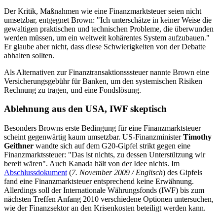
Der Kritik, Maßnahmen wie eine Finanzmarktsteuer seien nicht
umsetzbar, entgegnet Brown: "Ich unterschätze in keiner Weise die
gewaltigen praktischen und technischen Probleme, die überwunden
werden müssen, um ein weltweit kohärentes System aufzubauen."
Er glaube aber nicht, dass diese Schwierigkeiten von der Debatte
abhalten sollten.
Als Alternativen zur Finanztransaktionsssteuer nannte Brown eine
Versicherungsgebühr für Banken, um den systemischen Risiken
Rechnung zu tragen, und eine Fondslösung.
Ablehnung aus den USA, IWF skeptisch
Besonders Browns erste Bedingung für eine Finanzmarktsteuer
scheint gegenwärtig kaum umsetzbar. US-Finanzminister
Timothy
Geithner
wandte sich auf dem G20-Gipfel strikt gegen eine
Finanzmarktssteuer: "Das ist nichts, zu dessen Unterstützung wir
bereit wären". Auch Kanada hält von der Idee nichts. Im
Abschlussdokument
(
7. November 2009 / Englisch
) des Gipfels
fand eine Finanzmarktsteuer entsprechend keine Erwähnung.
Allerdings soll der Internationale Währungsfonds (IWF) bis zum
nächsten Treffen Anfang 2010 verschiedene Optionen untersuchen,
wie der Finanzsektor an den Krisenkosten beteiligt werden kann.