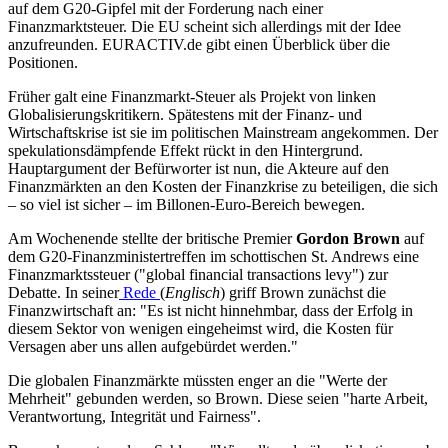
auf dem G20-Gipfel mit der Forderung nach einer
Finanzmarktsteuer. Die EU scheint sich allerdings mit der Idee
anzufreunden. EURACTIV.de gibt einen Überblick über die
Positionen.
Früher galt eine Finanzmarkt-Steuer als Projekt von linken
Globalisierungskritikern. Spätestens mit der Finanz- und
Wirtschaftskrise ist sie im politischen Mainstream angekommen. Der
spekulationsdämpfende Effekt rückt in den Hintergrund.
Hauptargument der Befürworter ist nun, die Akteure auf den
Finanzmärkten an den Kosten der Finanzkrise zu beteiligen, die sich
– so viel ist sicher – im Billonen-Euro-Bereich bewegen.
Am Wochenende stellte der britische Premier
Gordon Brown
auf
dem G20-Finanzministertreffen im schottischen St. Andrews eine
Finanzmarktssteuer ("global financial transactions levy") zur
Debatte. In seiner
Rede
(
Englisch
) griff Brown zunächst die
Finanzwirtschaft an: "Es ist nicht hinnehmbar, dass der Erfolg in
diesem Sektor von wenigen eingeheimst wird, die Kosten für
Versagen aber uns allen aufgebürdet werden."
Die globalen Finanzmärkte müssten enger an die "Werte der
Mehrheit" gebunden werden, so Brown. Diese seien "harte Arbeit,
Verantwortung, Integrität und Fairness".