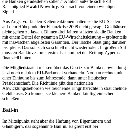
die Banken geradestehen sollen." Ähnlich äußerte sich EZB-
Ratsmitglied
Ewald Nowotny
. Er sprach von einem wichtigen
Signal.
Aus Angst vor fatalen Kettenreaktionen hatten es die EU-Staaten
auf dem Höhepunkt der Finanzkrise 2008 nicht gewagt, Geldhäuser
pleite gehen zu lassen. Binnen drei Jahren stützten sie die Banken
mit einem Drittel der gesamten EU-Wirtschaftsleistung – größtenteils
mit inzwischen abgelösten Garantien. Der irische Staat ging darüber
fast pleite. Das soll sich so schnell nicht wiederholen. In großem Stil
mussten Bankinvestoren erstmals schon bei der Rettung Zyperns
finanziell bluten.
Die Mitgliedstaaten müssen über das Gesetz zur Bankenabwicklung
jetzt noch mit dem EU-Parlament verhandeln. Noonan rechnet mit
einer Einigung bis zum Jahresende, dann unter litauischer
Präsidentschaft. Die Richtlinie gibt den nationalen
Abwicklungsbehörden weitreichende Eingriffsrechte in strauchelnde
Geldhäuser. So können sie kleinere Banken künftig einfacher
schließen.
Bail-in
Im Mittelpunkt steht aber die Haftung von Eigentümern und
Gläubigern, das sogenannte Bail-in. Es greift erst bei