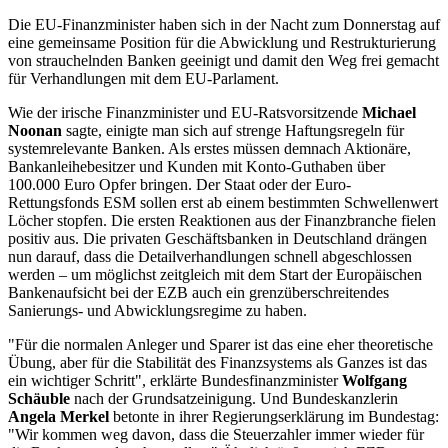
Die EU-Finanzminister haben sich in der Nacht zum Donnerstag auf
eine gemeinsame Position für die Abwicklung und Restrukturierung
von strauchelnden Banken geeinigt und damit den Weg frei gemacht
für Verhandlungen mit dem EU-Parlament.
Wie der irische Finanzminister und EU-Ratsvorsitzende
Michael
Noonan
sagte, einigte man sich auf strenge Haftungsregeln für
systemrelevante Banken. Als erstes müssen demnach Aktionäre,
Bankanleihebesitzer und Kunden mit Konto-Guthaben über
100.000 Euro Opfer bringen. Der Staat oder der Euro-
Rettungsfonds ESM sollen erst ab einem bestimmten Schwellenwert
Löcher stopfen. Die ersten Reaktionen aus der Finanzbranche fielen
positiv aus. Die privaten Geschäftsbanken in Deutschland drängen
nun darauf, dass die Detailverhandlungen schnell abgeschlossen
werden – um möglichst zeitgleich mit dem Start der Europäischen
Bankenaufsicht bei der EZB auch ein grenzüberschreitendes
Sanierungs- und Abwicklungsregime zu haben.
"Für die normalen Anleger und Sparer ist das eine eher theoretische
Übung, aber für die Stabilität des Finanzsystems als Ganzes ist das
ein wichtiger Schritt", erklärte Bundesfinanzminister
Wolfgang
Schäuble
nach der Grundsatzeinigung. Und Bundeskanzlerin
Angela Merkel
betonte in ihrer Regierungserklärung im Bundestag:
"Wir kommen weg davon, dass die Steuerzahler immer wieder für