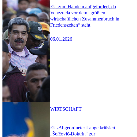
EU zum Handeln aufgefordert, da
Venezuela vor dem „größten
wirtschaftlichen Zusammenbruch in
Friedenszeiten“ steht
06.01.2026
WIRTSCHAFT
EU-Abgeordneter Lange kritisiert
„Šefčovič-Doktrin“ zur