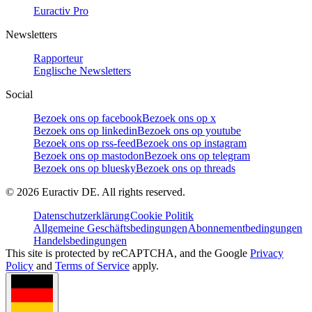
Euractiv Pro
Newsletters
Rapporteur
Englische Newsletters
Social
Bezoek ons op facebook
Bezoek ons op x
Bezoek ons op linkedin
Bezoek ons op youtube
Bezoek ons op rss-feed
Bezoek ons op instagram
Bezoek ons op mastodon
Bezoek ons op telegram
Bezoek ons op bluesky
Bezoek ons op threads
©
2026
Euractiv DE. All rights reserved.
Datenschutzerklärung
Cookie Politik
Allgemeine Geschäftsbedingungen
Abonnementbedingungen
Handelsbedingungen
This site is protected by reCAPTCHA, and the Google
Privacy
Policy
and
Terms of Service
apply.