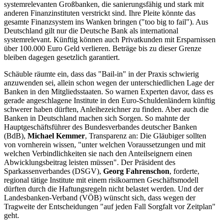
systemrelevanten Großbanken, die sanierungsfähig und stark mit
anderen Finanzinstituten verstrickt sind. Ihre Pleite könnte das
gesamte Finanzsystem ins Wanken bringen ("too big to fail"). Aus
Deutschland gilt nur die Deutsche Bank als international
systemrelevant. Künftig können auch Privatkunden mit Ersparnissen
über 100.000 Euro Geld verlieren. Beträge bis zu dieser Grenze
bleiben dagegen gesetzlich garantiert.
Schäuble räumte ein, dass das "Bail-in" in der Praxis schwierig
anzuwenden sei, allein schon wegen der unterschiedlichen Lage der
Banken in den Mitgliedsstaaten. So warnen Experten davor, dass es
gerade angeschlagene Institute in den Euro-Schuldenländern künftig
schwerer haben dürften, Anleihezeichner zu finden. Aber auch die
Banken in Deutschland machen sich Sorgen. So mahnte der
Hauptgeschäftsführer des Bundesverbandes deutscher Banken
(BdB),
Michael Kemmer
, Transparenz an: Die Gläubiger sollten
von vornherein wissen, "unter welchen Voraussetzungen und mit
welchen Verbindlichkeiten sie nach den Anteilseignern einen
Abwicklungsbeitrag leisten müssen". Der Präsident des
Sparkassenverbandes (DSGV),
Georg Fahrenschon
, forderte,
regional tätige Institute mit einem risikoarmen Geschäftsmodell
dürften durch die Haftungsregeln nicht belastet werden. Und der
Landesbanken-Verband (VÖB) wünscht sich, dass wegen der
Tragweite der Entscheidungen "auf jeden Fall Sorgfalt vor Zeitplan"
geht.