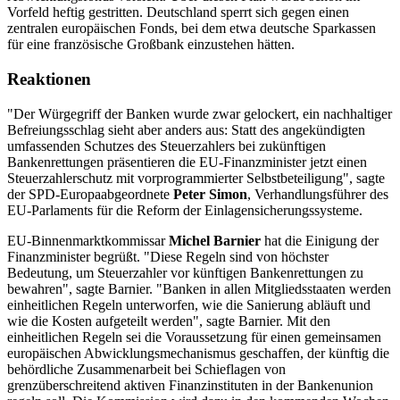
Vorfeld heftig gestritten. Deutschland sperrt sich gegen einen
zentralen europäischen Fonds, bei dem etwa deutsche Sparkassen
für eine französische Großbank einzustehen hätten.
Reaktionen
"Der Würgegriff der Banken wurde zwar gelockert, ein nachhaltiger
Befreiungsschlag sieht aber anders aus: Statt des angekündigten
umfassenden Schutzes des Steuerzahlers bei zukünftigen
Bankenrettungen präsentieren die EU-Finanzminister jetzt einen
Steuerzahlerschutz mit vorprogrammierter Selbstbeteiligung", sagte
der SPD-Europaabgeordnete
Peter Simon
, Verhandlungsführer des
EU-Parlaments für die Reform der Einlagensicherungssysteme.
EU-Binnenmarktkommissar
Michel Barnier
hat die Einigung der
Finanzminister begrüßt. "Diese Regeln sind von höchster
Bedeutung, um Steuerzahler vor künftigen Bankenrettungen zu
bewahren", sagte Barnier. "Banken in allen Mitgliedsstaaten werden
einheitlichen Regeln unterworfen, wie die Sanierung abläuft und
wie die Kosten aufgeteilt werden", sagte Barnier. Mit den
einheitlichen Regeln sei die Voraussetzung für einen gemeinsamen
europäischen Abwicklungsmechanismus geschaffen, der künftig die
behördliche Zusammenarbeit bei Schieflagen von
grenzüberschreitend aktiven Finanzinstituten in der Bankenunion