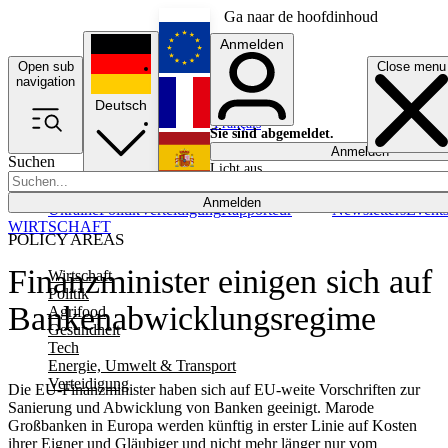
Ga naar de hoofdinhoud
Anmelden
Open sub
Close menu
English
navigation
Deutsch
Français
Sie sind abgemeldet.
Anmelden
Suchen
Licht aus
Español
Anmelden
Ukraine
Politik
Verteidigung
Rapporteur
Newsletters
Event
WIRTSCHAFT
POLICY AREAS
Finanzminister einigen sich auf
Wirtschaft
Politik
Bankenabwicklungsregime
Agrifood
Gesundheit
Tech
Energie, Umwelt & Transport
Verteidigung
Die EU-Finanzminister haben sich auf EU-weite Vorschriften zur
Sanierung und Abwicklung von Banken geeinigt. Marode
Großbanken in Europa werden künftig in erster Linie auf Kosten
ihrer Eigner und Gläubiger und nicht mehr länger nur vom