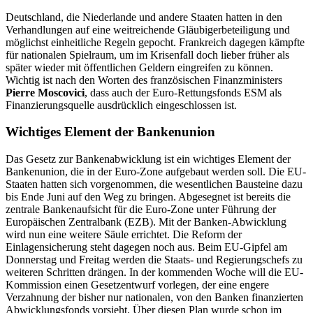
Deutschland, die Niederlande und andere Staaten hatten in den
Verhandlungen auf eine weitreichende Gläubigerbeteiligung und
möglichst einheitliche Regeln gepocht. Frankreich dagegen kämpfte
für nationalen Spielraum, um im Krisenfall doch lieber früher als
später wieder mit öffentlichen Geldern eingreifen zu können.
Wichtig ist nach den Worten des französischen Finanzministers
Pierre Moscovici
, dass auch der Euro-Rettungsfonds ESM als
Finanzierungsquelle ausdrücklich eingeschlossen ist.
Wichtiges Element der Bankenunion
Das Gesetz zur Bankenabwicklung ist ein wichtiges Element der
Bankenunion, die in der Euro-Zone aufgebaut werden soll. Die EU-
Staaten hatten sich vorgenommen, die wesentlichen Bausteine dazu
bis Ende Juni auf den Weg zu bringen. Abgesegnet ist bereits die
zentrale Bankenaufsicht für die Euro-Zone unter Führung der
Europäischen Zentralbank (EZB). Mit der Banken-Abwicklung
wird nun eine weitere Säule errichtet. Die Reform der
Einlagensicherung steht dagegen noch aus. Beim EU-Gipfel am
Donnerstag und Freitag werden die Staats- und Regierungschefs zu
weiteren Schritten drängen. In der kommenden Woche will die EU-
Kommission einen Gesetzentwurf vorlegen, der eine engere
Verzahnung der bisher nur nationalen, von den Banken finanzierten
Abwicklungsfonds vorsieht. Über diesen Plan wurde schon im