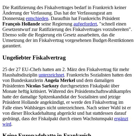
Die Ratifizierung des Fiskalvertrages bedarf in Frankreich keiner
Änderung der Verfassung. Das hat der Verfassungsrat am
Donnerstag
entschieden
. Daraufhin hat Frankreichs Präsident
François Hollande
seine Regierung
aufgefordert
, "schnell einen
Gesetzentwurf zur Ratifizierung des Fiskalvertrages vorzubereiten".
Ebenso solle die Regierung ein Gesetz ausarbeiten, das die
Umsetzung der im Fiskalvertrag vorgesehenen Budget-Restriktionen
garantiert.
Ungeliebter Fiskalvertrag
25 der 27 EU-Chefs hatten am 2. März den Fiskalvertrag für mehr
Haushaltsdisziplin
unterzeichnet
. Frankreichs Sozialisten hatten den
von Bundeskanzlerin
Angela Merkel
und dem damaligen
Präsidenten
Nicolas Sarkozy
durchgesetzten Fiskalpakt über
Monate heftig kritisiert. Während des Präsidentschaftswahlkampfes
hatte der damalige Spitzenkandidat der Sozialisten und jetzige
Präsident Hollande angekündigt, er werde den Fiskalvertrag im
Falle eines Wahlsieges nicht unterzeichnen. Nach seiner Wahl ist er
von dieser Blockadehaltung abgerückt und hat stattdessen darauf
gedrängt, dass der Fiskalpakt durch einen Wachstumspakt
ergänzt
wird
.
Keine Europadebatte in Frankreich