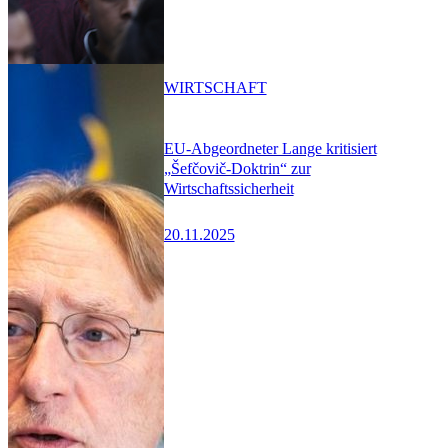
WIRTSCHAFT
EU-Abgeordneter Lange kritisiert
„Šefčovič-Doktrin“ zur
Wirtschaftssicherheit
20.11.2025