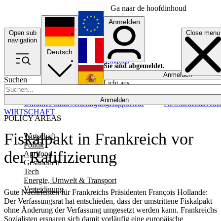
Ga naar de hoofdinhoud
Anmelden
Open sub
Close menu
English
navigation
Deutsch
Français
Sie sind abgemeldet.
Anmelden
Suchen
Licht aus
Español
Anmelden
Ukraine
Politik
Verteidigung
Rapporteur
Newsletters
Event
WIRTSCHAFT
POLICY AREAS
Fiskalpakt in Frankreich vor
Wirtschaft
Politik
der Ratifizierung
Agrifood
Gesundheit
Tech
Energie, Umwelt & Transport
Verteidigung
Gute Nachrichten für Frankreichs Präsidenten François Hollande:
Der Verfassungsrat hat entschieden, dass der umstrittene Fiskalpakt
ohne Änderung der Verfassung umgesetzt werden kann. Frankreichs
Sozialisten ersparen sich damit vorläufig eine europäische