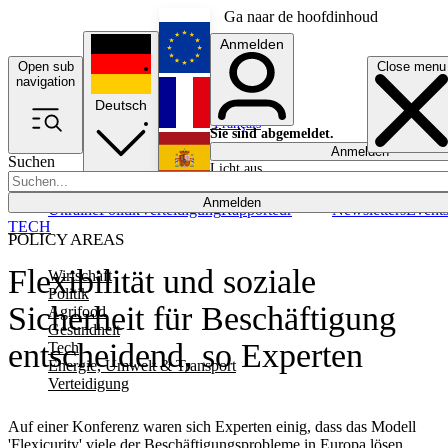
Ga naar de hoofdinhoud
Anmelden
Open sub
Close menu
English
navigation
Deutsch
Français
Sie sind abgemeldet.
Anmelden
Suchen
Licht aus
Español
Anmelden
Ukraine
Politik
Verteidigung
Rapporteur
Newsletters
Event
TECH
POLICY AREAS
Flexibilität und soziale
Wirtschaft
Politik
Sicherheit für Beschäftigung
Agrifood
Gesundheit
entscheidend, so Experten
Tech
Energie, Umwelt & Transport
Verteidigung
Auf einer Konferenz waren sich Experten einig, dass das Modell
'Flexicurity' viele der Beschäftigungsprobleme in Europa lösen