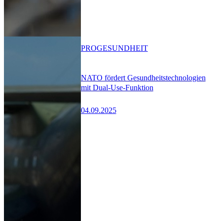
PRO
GESUNDHEIT
NATO fördert Gesundheitstechnologien
mit Dual-Use-Funktion
04.09.2025