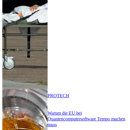
PRO
TECH
Warum die EU bei
Quantencomputersoftware Tempo machen
muss