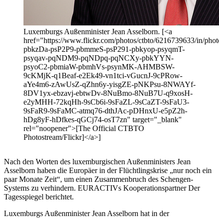
Luxemburgs Außenminister Jean Asselborn. [<a
href="https://www.flickr.com/photos/ctbto/6216739633/in/photo
pbkzDa-psP2P9-pbmmeS-psP291-pbkyop-psyqmT-
psyqav-pqNDM9-pqNDpq-pqNCXy-pbkYYN-
psyoC2-pbmiaW-pbmhVs-psynMK-AHMBSW-
9cKMjK-q1Beaf-e2Ek49-vn1tci-vGucnJ-9cPRow-
aYe4m6-zAwUsZ-qZhn6y-yisgZE-pNKPsu-8NWAYf-
8DV1yx-ebzavj-ebtwDv-8NuBmo-8NuB7U-q9xosH-
e2yMHH-72kqHh-9sCb6i-9sFaZL-9sCaZT-9sFaU3-
9sFaR9-9sFaMC-atmq76-dthJAc-pDHnxU-e5pZ2h-
hDg8yF-hDfkes-qGCj74-osT7zn" target="_blank"
rel="noopener">[The Official CTBTO
Photostream/Flickr]</a>]
Nach den Worten des luxemburgischen Außenministers Jean
Asselborn haben die Europäer in der Flüchtlingskrise „nur noch ein
paar Monate Zeit“, um einen Zusammenbruch des Schengen-
Systems zu verhindern. EURACTIVs Kooperationspartner Der
Tagesspiegel berichtet.
Luxemburgs Außenminister Jean Asselborn hat in der