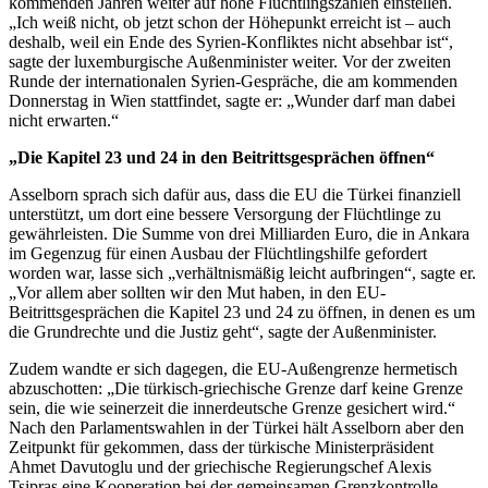
kommenden Jahren weiter auf hohe Flüchtlingszahlen einstellen.
„Ich weiß nicht, ob jetzt schon der Höhepunkt erreicht ist – auch
deshalb, weil ein Ende des Syrien-Konfliktes nicht absehbar ist“,
sagte der luxemburgische Außenminister weiter. Vor der zweiten
Runde der internationalen Syrien-Gespräche, die am kommenden
Donnerstag in Wien stattfindet, sagte er: „Wunder darf man dabei
nicht erwarten.“
„Die Kapitel 23 und 24 in den Beitrittsgesprächen öffnen“
Asselborn sprach sich dafür aus, dass die EU die Türkei finanziell
unterstützt, um dort eine bessere Versorgung der Flüchtlinge zu
gewährleisten. Die Summe von drei Milliarden Euro, die in Ankara
im Gegenzug für einen Ausbau der Flüchtlingshilfe gefordert
worden war, lasse sich „verhältnismäßig leicht aufbringen“, sagte er.
„Vor allem aber sollten wir den Mut haben, in den EU-
Beitrittsgesprächen die Kapitel 23 und 24 zu öffnen, in denen es um
die Grundrechte und die Justiz geht“, sagte der Außenminister.
Zudem wandte er sich dagegen, die EU-Außengrenze hermetisch
abzuschotten: „Die türkisch-griechische Grenze darf keine Grenze
sein, die wie seinerzeit die innerdeutsche Grenze gesichert wird.“
Nach den Parlamentswahlen in der Türkei hält Asselborn aber den
Zeitpunkt für gekommen, dass der türkische Ministerpräsident
Ahmet Davutoglu und der griechische Regierungschef Alexis
Tsipras eine Kooperation bei der gemeinsamen Grenzkontrolle