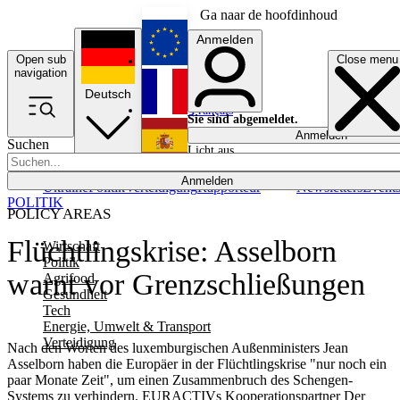
Ga naar de hoofdinhoud
Anmelden
Open sub
Close menu
English
navigation
Deutsch
Français
Sie sind abgemeldet.
Anmelden
Suchen
Licht aus
Español
Anmelden
Ukraine
Politik
Verteidigung
Rapporteur
Newsletters
Event
POLITIK
POLICY AREAS
Flüchtlingskrise: Asselborn
Wirtschaft
Politik
warnt vor Grenzschließungen
Agrifood
Gesundheit
Tech
Energie, Umwelt & Transport
Verteidigung
Nach den Worten des luxemburgischen Außenministers Jean
Asselborn haben die Europäer in der Flüchtlingskrise "nur noch ein
paar Monate Zeit", um einen Zusammenbruch des Schengen-
Systems zu verhindern. EURACTIVs Kooperationspartner Der