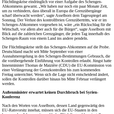
Flüchtlingskrise eindringlich vor einer Aufgabe des Schengen-
Abkommens gewarnt. „Wir haben nur noch ein paar Monate Zeit,
um zu verhindern, dass überall in Europa die Grenzübergänge
scharf überwacht werden“, sagte Asselborn dem Tagesspiegel am
Sonntag. Der Verlust des kontrollfreien Grenzübertritts, wie er im
Schengen-Abkommen vorgesehen ist, wäre „ein Rückschlag für die
Wirtschaft, vor allem aber auch für die Bürger“, sagte Asselborn mit
Blick auf die zahlreichen Grenzgänger, die jeden Tag innerhalb des
Schengen-Raum von einem Land ins andere pendeln.
Die Flüchtlingskrise stellt das Schengen-Abkommen auf die Probe.
Deutschland macht seit Mitte September von einer
Ausnahmeregelung in den Schengen-Bestimmungen Gebrauch, die
die vorübergehende Einführung von Kontrollen erlaubt. Jüngst hatte
Innenminister Thomas de Maizière (CDU) die EU-Kommission von
einer Verlängerung der Grenzkontrollen bis zum kommenden
Freitag unterrichtet. Wenn sich die Lage nicht entscheidend ändert,
sollen die Kontrollen darüber hinaus bis Mitte Februar verlängert
werden.
Außenminister erwartet keinen Durchbruch bei Syrien-
Konferenz
Nach den Worten von Asselborn, dessen Land gegenwärtig den
EU-Ratsvorsitz innehat, müssen sich die EU-Staaten in den