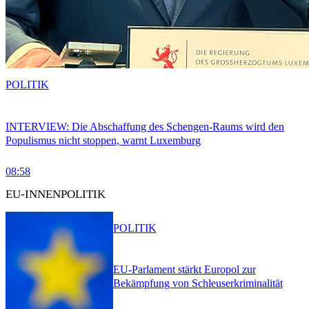
POLITIK
INTERVIEW: Die Abschaffung des Schengen-Raums wird den
Populismus nicht stoppen, warnt Luxemburg
08:58
EU-INNENPOLITIK
POLITIK
EU-Parlament stärkt Europol zur
Bekämpfung von Schleuserkriminalität