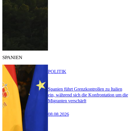
SPANIEN
POLITIK
Spanien führt Grenzkontrollen zu Italien
ein, während sich die Konfrontation um die
Migranten verschärft
08.08.2026