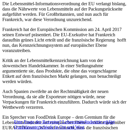
Die Lebensmittel-Informationsverordnung der EU verlangt bislang,
dass die Nährwerte von Lebensmitteln auf der Packungsrückseite
aufgeführt werden. Für Großbritannien, und nun auch für
Frankreich, war diese Verordnung unzureichend.
Frankreich hat der Europäischen Kommission am 24. April 2017
seinen Entwurf präsentiert. Die EU-Exekutive hat Frankreich
daraufhin grünes Licht erteilt und die französische Regierung hofft
nun, das Kennzeichnungssystem auf europäischer Ebene
voranzutreiben.
Kritik an der Lebensmittelkennzeichnung kam von der
slowenischen Handelskammer. In einer Stellungnahme
argumentierte sie, dass Produkte, die ohne das vorgeschlagene
Etikett auf dem französischen Markt gelangen, nun benachteiligt
werden würden.
Auch Spanien zweifelte an der Rechtmäßigkeit der neuen
Verordnung, da sie alle Exporteure nötigen würde, neue
Verpackungen für Frankreich einzuführen. Dadurch würde sich der
Wettbewerb verzerren.
Ein Sprecher von FoodDrink Europe – dem Gremium für die
Eine Frage der Rezeptur? Lebensmittelindustrie erklärt
Lebensmittelindustrie auf europäischer Ebene – erklärte gegenüber
Qualitätsunterschiede in Ost und West
EURACTIV.com: „Wir sind enttäuscht, dass die französischen