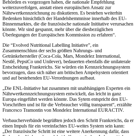
Behörden es vorgezogen haben, die nationale Empfehlung
weiterzuverfolgen, anstatt einen europäischen Ansatz zur
Nährwertkennzeichnung zu diskutieren. Es bestehen weiterhin
Bedenken hinsichtlich der Handelshemmnisse innerhalb des EU-
Binnenmarktes, die die französische nationale Inititative verursachen
könnte.
Wir sind gespannt, mehr über die diesbezüglichen
Überlegungen der Europäischen Kommission zu erfahren“.
Die “Evolved Nutritional Labelling Initiative”, ein
Zusammenschluss der sechs größten Nahrungs- und
Getränkehersteller (Coca-Cola, Mars, Mondelez International,
Nestlé, PepsiCo und Unilever), bedauerten ebenfalls die unilaterale
Entscheidung Frankreichs. Sie würden ein Kennzeichnungssystem
bevorzugen, dass sich näher am britischen Ampelsystem orientiert
und auf bestehenden EU-Verordnungen aufbaut.
„Die ENL-Initiative hat zusammen mit unabhängigen Experten ein
Nährwertkennzeichnungssystem entwickelt, das leicht in ganz
Europa eingeführt werden könnte. Das Sytem entspricht den EU-
Vorschriften und ist für die Verbraucher völlig transparent“, erzählte
Francesco Tramontin von Mondelez International
EURACTIV.
Verbaucherverbände begrüßten jedoch den Schritt Frankreichs, da er
einen Impuls für ein vereinfachtes EU-weites System sein kann:
„Der französische Schritt ist eine weitere Anerkennung dafür, dass