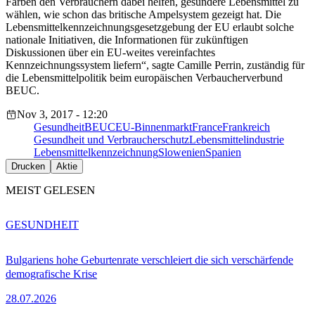
Farben den Verbrauchern dabei helfen, gesündere Lebensmittel zu
wählen, wie schon das britische Ampelsystem gezeigt hat. Die
Lebensmittelkennzeichnungsgesetzgebung der EU erlaubt solche
nationale Initiativen, die Informationen für zukünftigen
Diskussionen über ein EU-weites vereinfachtes
Kennzeichnungssystem liefern“, sagte Camille Perrin,
zuständig für
die Lebensmittelpolitik beim europäischen Verbaucherverbund
BEUC.
Nov 3, 2017 - 12:20
Gesundheit
BEUC
EU-Binnenmarkt
France
Frankreich
Gesundheit und Verbraucherschutz
Lebensmittelindustrie
Lebensmittelkennzeichnung
Slowenien
Spanien
Drucken
Aktie
MEIST GELESEN
GESUNDHEIT
Bulgariens hohe Geburtenrate verschleiert die sich verschärfende
demografische Krise
28.07.2026