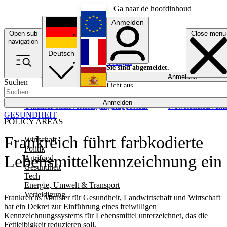
Ga naar de hoofdinhoud
Anmelden
Open sub
Close menu
English
navigation
Deutsch
Français
Sie sind abgemeldet.
Anmelden
Suchen
Licht aus
Español
Anmelden
Ukraine
Politik
Verteidigung
Rapporteur
Newsletters
Event
GESUNDHEIT
POLICY AREAS
Frankreich führt farbkodierte
Wirtschaft
Politik
Lebensmittelkennzeichnung ein
Agrifood
Gesundheit
Tech
Energie, Umwelt & Transport
Verteidigung
Frankreichs Minister für Gesundheit, Landwirtschaft und Wirtschaft
hat ein Dekret zur Einführung eines freiwilligen
Kennzeichnungssystems für Lebensmittel unterzeichnet, das die
Fettleibigkeit reduzieren soll.