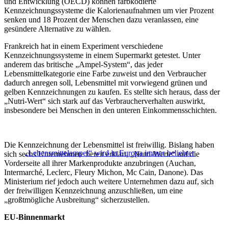
und Entwicklung (OECD) können farbkodierte
Kennzeichnungssysteme die Kalorienaufnahmen um vier Prozent
senken und 18 Prozent der Menschen dazu veranlassen, eine
gesündere Alternative zu wählen.
Frankreich hat in einem Experiment verschiedene
Kennzeichnungssysteme in einem Supermarkt getestet. Unter
anderem das britische „Ampel-System“, das jeder
Lebensmittelkategorie eine Farbe zuweist und den Verbraucher
dadurch anregen soll, Lebensmittel mit vorwiegend grünen und
gelben Kennzeichnungen zu kaufen. Es stellte sich heraus, dass der
„Nutri-Wert“ sich stark auf das Verbraucherverhalten auswirkt,
insbesondere bei Menschen in den unteren Einkommensschichten.
Die Kennzeichnung der Lebensmittel ist freiwillig. Bislang haben
„Lebensmittelampel“ wird in Europa immer beliebter
sich sechs Unternehmen bereit erklärt, „Nutri-Werte“ auf die
Vorderseite all ihrer Markenprodukte anzubringen (Auchan,
Intermarché, Leclerc, Fleury Michon, Mc Cain, Danone). Das
Ministerium rief jedoch auch weitere Unternehmen dazu auf, sich
der freiwilligen Kennzeichnung anzuschließen, um eine
„großtmögliche Ausbreitung“ sicherzustellen.
EU-Binnenmarkt