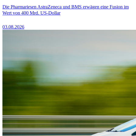
Die Pharmariesen AstraZeneca und BMS erwägen eine Fusion im
Wert von 400 Mrd. US-Dollar
03.08.2026