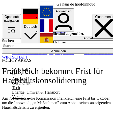
Ga naar de hoofdinhoud
Anmelden
Open sub
Close menu
English
navigation
Deutsch
Français
Sie sind abgemeldet.
Anmelden
Suchen
Licht aus
Español
Anmelden
Ukraine
Politik
Verteidigung
Rapporteur
Newsletters
Event
WIRTSCHAFT
POLICY AREAS
Frankreich bekommt Frist für
Wirtschaft
Politik
Haushaltskonsolidierung
Agrifood
Gesundheit
Tech
Energie, Umwelt & Transport
Verteidigung
Am 7. Mai setzte die Kommission Frankreich eine Frist bis Oktober,
um die "notwendigen Maßnahmen" zum Abbau seines ansteigenden
Haushaltsdefizits zu ergreifen.