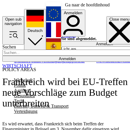
Ga naar de hoofdinhoud
Anmelden
Open sub
Close menu
English
navigation
Deutsch
Français
Sie sind abgemeldet.
Anmelden
Suchen
Licht aus
Español
Anmelden
Ukraine
Politik
Verteidigung
Rapporteur
Newsletters
Event
WIRTSCHAFT
POLICY AREAS
Frankreich wird bei EU-Treffen
Wirtschaft
Politik
neue Vorschläge zum Budget
Agrifood
Gesundheit
unterbreiten
Tech
Energie, Umwelt & Transport
Verteidigung
Es wird erwartet, dass Frankreich sich beim Treffen der
Finanzminister in Brüssel am 3. November dafür einsetzen wird,