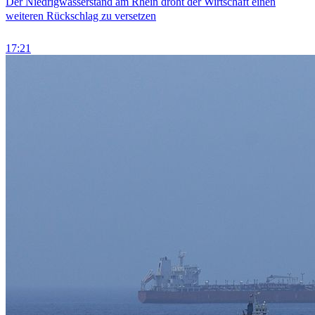
Der Niedrigwasserstand am Rhein droht der Wirtschaft einen
weiteren Rückschlag zu versetzen
17:21