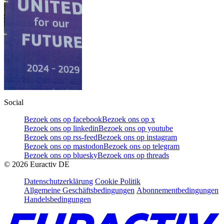
Social
Bezoek ons op facebook
Bezoek ons op x
Bezoek ons op linkedin
Bezoek ons op youtube
Bezoek ons op rss-feed
Bezoek ons op instagram
Bezoek ons op mastodon
Bezoek ons op telegram
Bezoek ons op bluesky
Bezoek ons op threads
©
2026
Euractiv DE
Datenschutzerklärung
Cookie Politik
Allgemeine Geschäftsbedingungen
Abonnementbedingungen
Handelsbedingungen