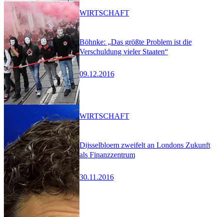
WIRTSCHAFT
Böhnke: „Das größte Problem ist die
Verschuldung vieler Staaten“
09.12.2016
WIRTSCHAFT
Dijsselbloem zweifelt an Londons Zukunft
als Finanzzentrum
30.11.2016