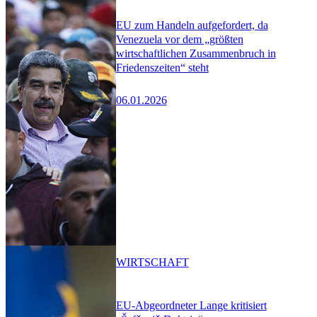
EU zum Handeln aufgefordert, da
Venezuela vor dem „größten
wirtschaftlichen Zusammenbruch in
Friedenszeiten“ steht
06.01.2026
WIRTSCHAFT
EU-Abgeordneter Lange kritisiert