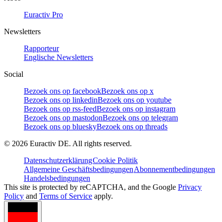
Euractiv Pro
Newsletters
Rapporteur
Englische Newsletters
Social
Bezoek ons op facebook
Bezoek ons op x
Bezoek ons op linkedin
Bezoek ons op youtube
Bezoek ons op rss-feed
Bezoek ons op instagram
Bezoek ons op mastodon
Bezoek ons op telegram
Bezoek ons op bluesky
Bezoek ons op threads
©
2026
Euractiv DE. All rights reserved.
Datenschutzerklärung
Cookie Politik
Allgemeine Geschäftsbedingungen
Abonnementbedingungen
Handelsbedingungen
This site is protected by reCAPTCHA, and the Google
Privacy
Policy
and
Terms of Service
apply.