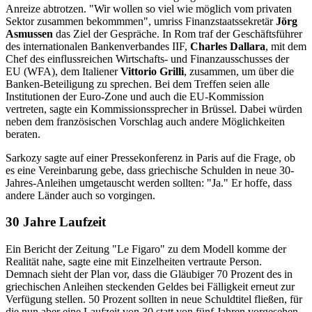
Anreize abtrotzen. "Wir wollen so viel wie möglich vom privaten
Sektor zusammen bekommmen", umriss Finanzstaatssekretär
Jörg
Asmussen
das Ziel der Gespräche. In Rom traf der Geschäftsführer
des internationalen Bankenverbandes IIF,
Charles Dallara
, mit dem
Chef des einflussreichen Wirtschafts- und Finanzausschusses der
EU (WFA), dem Italiener
Vittorio Grilli
, zusammen, um über die
Banken-Beteiligung zu sprechen. Bei dem Treffen seien alle
Institutionen der Euro-Zone und auch die EU-Kommission
vertreten, sagte ein Kommissionssprecher in Brüssel. Dabei würden
neben dem französischen Vorschlag auch andere Möglichkeiten
beraten.
Sarkozy sagte auf einer Pressekonferenz in Paris auf die Frage, ob
es eine Vereinbarung gebe, dass griechische Schulden in neue 30-
Jahres-Anleihen umgetauscht werden sollten: "Ja." Er hoffe, dass
andere Länder auch so vorgingen.
30 Jahre Laufzeit
Ein Bericht der Zeitung "Le Figaro" zu dem Modell komme der
Realität nahe, sagte eine mit Einzelheiten vertraute Person.
Demnach sieht der Plan vor, dass die Gläubiger 70 Prozent des in
griechischen Anleihen steckenden Geldes bei Fälligkeit erneut zur
Verfügung stellen. 50 Prozent sollten in neue Schuldtitel fließen, für
die nun aber eine Laufzeit von 30 statt von fünf Jahren vorgesehen