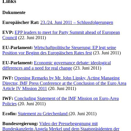
Links
Dokumente
Europäischer Rat:
23./24. Juni 2011 – Schlussfolgerungen
EVP:
EPP leaders to meet for Party Summit ahead of European
Council
(22. Juni 2011)
EU-Parlament:
Wirtschaftpolitische Steuerung: EP legt seine
Position vor Beginn des Europäischen Rates fest
(23. Juni 2011)
EU-Parlament:
Economic governance debate: ideological
differences and a need for real change
(23. Juni 2011)
IWF:
Opening Remarks by Mr. John Lipsky, Acting Managing
Director, IMF Press Conference at the Conclusion of the Euro Area
Article IV Mission 2011
(20. Juni 2011)
IWF:
Concluding Statement of the IMF Mission on Euro-Area
Policies
(20. Juni 2011)
Ecofin:
Statement zu Griechenland
(20. Juni 2011)
Bundesregierung:
Video der Pressebegegnung mit
Bundeskanzlerin Angela Merkel und dem Staatspräsidenten der