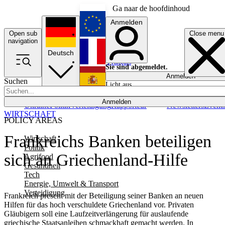
Ga naar de hoofdinhoud
Anmelden
Open sub
Close menu
English
navigation
Deutsch
Français
Sie sind abgemeldet.
Anmelden
Suchen
Licht aus
Español
Anmelden
Ukraine
Politik
Verteidigung
Rapporteur
Newsletters
Event
WIRTSCHAFT
POLICY AREAS
Frankreichs Banken beteiligen
Wirtschaft
Politik
sich an Griechenland-Hilfe
Agrifood
Gesundheit
Tech
Energie, Umwelt & Transport
Verteidigung
Frankreich prescht mit der Beteiligung seiner Banken an neuen
Hilfen für das hoch verschuldete Griechenland vor. Privaten
Gläubigern soll eine Laufzeitverlängerung für auslaufende
griechische Staatsanleihen schmackhaft gemacht werden. In