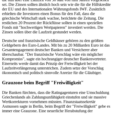
sei. Die Zinsen sollten ähnlich hoch sein wie die für die Hilfskredite
der EU und des Internationalen Währungsfonds IWF. Zusätzlich
erhielten die Investoren einen Bonus für den Fall, dass die
griechische Wirtschaft stark wachse, berichtete die Zeitung. Die
restlichen 20 Prozent der Rückflüsse sollten in einen speziellen
Fonds mit "hochwertigen Wertpapieren" investiert werden. Die
Zinsen sollen über die Laufzeit gestundet werden.
Deutsche und französische Geldhäuser gehören zu den größten
Geldgebern des Euro-Landes. Mit bis zu 20 Milliarden Euro ist das
Gesamtengagement deutscher Banken und Versicherer aber
überschaubar. "Der französische Vorschlag wäre ein möglicher
Kompromiss", sagte ein hochrangiger deutscher Bankenvertreter.
Einerseits werde damit das Prinzip der Freiwilligkeit bei der
Laufzeitverlängerung unterstrichen. Zudem setze der Vorschlag
ökonomisch und politisch sinnvolle Anreize für die Gläubiger.
Grauzone beim Begriff "Freiwilligkeit"
Die Banken fürchten, dass die Ratingagenturen eine Umschuldung
Griechenlands als Zahlungsunfähigkeit einstufen und sie massive
Wertkorrekturen vornehmen müssten. Finanzstaatssekretär
Asmussen sagte in Berlin, beim Begriff der "Freiwilligkeit" gebe es
immer eine Grauzone. Eine neuerliche Herabstufung der