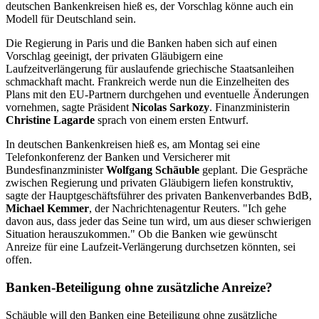
deutschen Bankenkreisen hieß es, der Vorschlag könne auch ein
Modell für Deutschland sein.
Die Regierung in Paris und die Banken haben sich auf einen
Vorschlag geeinigt, der privaten Gläubigern eine
Laufzeitverlängerung für auslaufende griechische Staatsanleihen
schmackhaft macht. Frankreich werde nun die Einzelheiten des
Plans mit den EU-Partnern durchgehen und eventuelle Änderungen
vornehmen, sagte Präsident
Nicolas Sarkozy
. Finanzministerin
Christine Lagarde
sprach von einem ersten Entwurf.
In deutschen Bankenkreisen hieß es, am Montag sei eine
Telefonkonferenz der Banken und Versicherer mit
Bundesfinanzminister
Wolfgang Schäuble
geplant. Die Gespräche
zwischen Regierung und privaten Gläubigern liefen konstruktiv,
sagte der Hauptgeschäftsführer des privaten Bankenverbandes BdB,
Michael Kemmer
, der Nachrichtenagentur Reuters. "Ich gehe
davon aus, dass jeder das Seine tun wird, um aus dieser schwierigen
Situation herauszukommen." Ob die Banken wie gewünscht
Anreize für eine Laufzeit-Verlängerung durchsetzen könnten, sei
offen.
Banken-Beteiligung ohne zusätzliche Anreize?
Schäuble will den Banken eine Beteiligung ohne zusätzliche