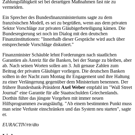
Zahlungsfähigkeit sei bei derartigen Maßnahmen fast nie zu
vermeiden.
Ein Sprecher des Bundesfinanzministeriums sagte zu dem
französischen Modell, es sei zu begrüßen, wenn aus dem privaten
Sektor Vorschläge zur privaten Gläubigerbeteiligung kämen. Die
Bundesregierung sei noch im Dialog mit den deutschen
Finanzinstitutionen: "Innerhalb dieser Gespräche wird auch über
entsprechende Vorschläge diskutiert."
Finanzminister Schäuble lehnt Forderungen nach staatlichen
Garantien als Anreiz für die Banken, bei der Stange zu bleiben, aber
ab. Nach seinen Worten sollen am 3. Juli genaue Zahlen zum
Beitrag der privaten Gläubiger vorliegen. Die deutschen Banken
sollten in der Nacht zum Montag ihr Engagement und ihre Haltung
zu einer Verlängerung gegenüber dem Ministerium benennen. Der
frühere Bundesbank-Präsident
Axel Weber
empfahl im "Wall Street
Journal" eine Garantie für alle Staatsschulden Griechenlands.
Dorthin führe das jüngste Vorgehen mit immer neuen
Hilfsprogrammen zwangsläufig. "Ab einem bestimmten Punkt muss
man seine Verluste einschränken und das System neu starten", sagte
er.
EURACTIV/rtr/dto