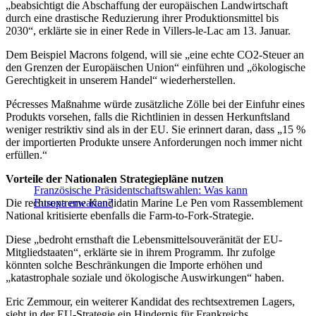
„beabsichtigt die Abschaffung der europäischen Landwirtschaft
durch eine drastische Reduzierung ihrer Produktionsmittel bis
2030“, erklärte sie in einer Rede in Villers-le-Lac am 13. Januar.
Dem Beispiel Macrons folgend, will sie „eine echte CO2-Steuer an
den Grenzen der Europäischen Union“ einführen und „ökologische
Gerechtigkeit in unserem Handel“ wiederherstellen.
Pécresses Maßnahme würde zusätzliche Zölle bei der Einfuhr eines
Produkts vorsehen, falls die Richtlinien in dessen Herkunftsland
weniger restriktiv sind als in der EU. Sie erinnert daran, dass „15 %
der importierten Produkte unsere Anforderungen noch immer nicht
erfüllen.“
Vorteile der Nationalen Strategiepläne nutzen
Französische Präsidentschaftswahlen: Was kann
Die rechtsextreme Kandidatin Marine Le Pen vom Rassemblement
Europa erwarten?
National kritisierte ebenfalls die Farm-to-Fork-Strategie.
Diese „bedroht ernsthaft die Lebensmittelsouveränität der EU-
Mitgliedstaaten“, erklärte sie in ihrem Programm. Ihr zufolge
könnten solche Beschränkungen die Importe erhöhen und
„katastrophale soziale und ökologische Auswirkungen“ haben.
Eric Zemmour, ein weiterer Kandidat des rechtsextremen Lagers,
sieht in der EU-Strategie ein Hindernis für Frankreichs