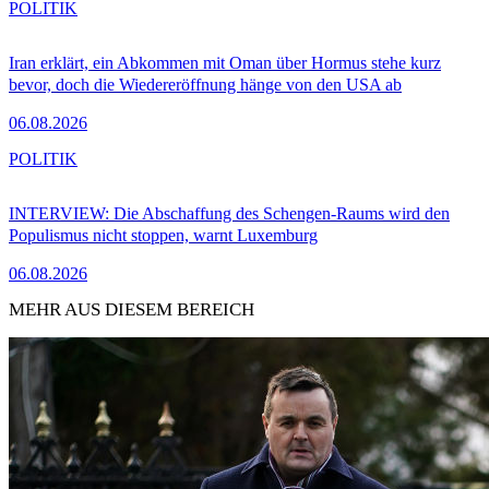
POLITIK
Iran erklärt, ein Abkommen mit Oman über Hormus stehe kurz
bevor, doch die Wiedereröffnung hänge von den USA ab
06.08.2026
POLITIK
INTERVIEW: Die Abschaffung des Schengen-Raums wird den
Populismus nicht stoppen, warnt Luxemburg
06.08.2026
MEHR AUS DIESEM BEREICH