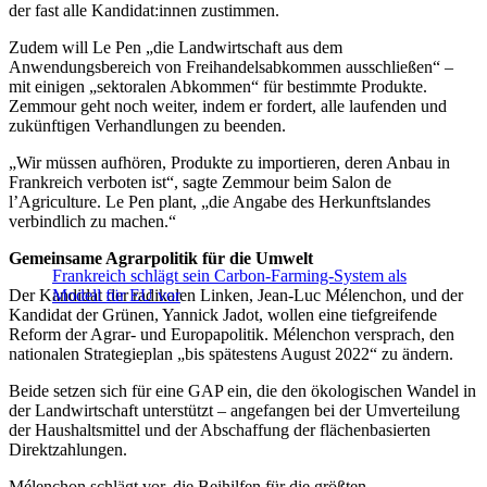
der fast alle Kandidat:innen zustimmen.
Zudem will Le Pen „die Landwirtschaft aus dem
Anwendungsbereich von Freihandelsabkommen ausschließen“ –
mit einigen „sektoralen Abkommen“ für bestimmte Produkte.
Zemmour geht noch weiter, indem er fordert, alle laufenden und
zukünftigen Verhandlungen zu beenden.
„Wir müssen aufhören, Produkte zu importieren, deren Anbau in
Frankreich verboten ist“, sagte Zemmour beim Salon de
l’Agriculture. Le Pen plant, „die Angabe des Herkunftslandes
verbindlich zu machen.“
Gemeinsame Agrarpolitik für die Umwelt
Frankreich schlägt sein Carbon-Farming-System als
Der Kandidat der radikalen Linken, Jean-Luc Mélenchon, und der
Modell für EU vor
Kandidat der Grünen, Yannick Jadot, wollen eine tiefgreifende
Reform der Agrar- und Europapolitik. Mélenchon versprach, den
nationalen Strategieplan „bis spätestens August 2022“ zu ändern.
Beide setzen sich für eine GAP ein, die den ökologischen Wandel in
der Landwirtschaft unterstützt – angefangen bei der Umverteilung
der Haushaltsmittel und der Abschaffung der flächenbasierten
Direktzahlungen.
Mélenchon schlägt vor, die Beihilfen für die größten