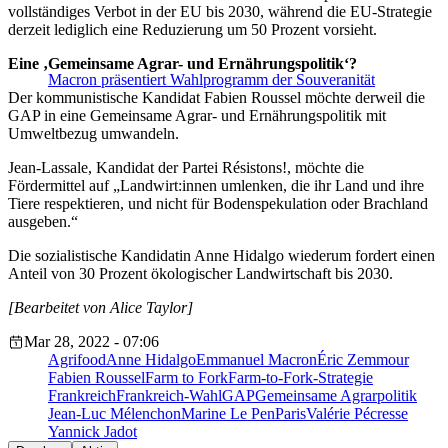
vollständiges Verbot in der EU bis 2030, während die EU-Strategie
derzeit lediglich eine Reduzierung um 50 Prozent vorsieht.
Eine ‚Gemeinsame Agrar- und Ernährungspolitik‘?
Macron präsentiert Wahlprogramm der Souveranität
Der kommunistische Kandidat Fabien Roussel möchte derweil die
GAP in eine Gemeinsame Agrar- und Ernährungspolitik mit
Umweltbezug umwandeln.
Jean-Lassale, Kandidat der Partei Résistons!, möchte die
Fördermittel auf „Landwirt:innen umlenken, die ihr Land und ihre
Tiere respektieren, und nicht für Bodenspekulation oder Brachland
ausgeben.“
Die sozialistische Kandidatin Anne Hidalgo wiederum fordert einen
Anteil von 30 Prozent ökologischer Landwirtschaft bis 2030.
[Bearbeitet von Alice Taylor]
Mar 28, 2022 - 07:06
Agrifood
Anne Hidalgo
Emmanuel Macron
Éric Zemmour
Fabien Roussel
Farm to Fork
Farm-to-Fork-Strategie
Frankreich
Frankreich-Wahl
GAP
Gemeinsame Agrarpolitik
Jean-Luc Mélenchon
Marine Le Pen
Paris
Valérie Pécresse
Yannick Jadot