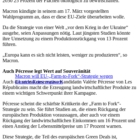
2030 25 Prozent der Flächen ökologisch zu bewirtschaften.
Macron kündigte in seinem am 17. März vorgestellten
Wahlprogramm an, dass er diese EU-Ziele überarbeiten wolle.
Da die Strategie von einer Welt „vor dem Krieg in der Ukraine“
ausgehe, seien Anpassungen nötig. Laut jüngsten Studien könnte
ihre Umsetzung zu einem Produktionsrückgang von 13 Prozent
führen.
„Europa kann es sich nicht leisten, weniger zu produzieren“, so
Macron.
Auch Pécresse legt Wert auf Souveränität
Macron will EU-„Farm-to-Fork“-Strategie wegen
Auch die rechtskonservative Kandidatin Valérie Pécresse von Les
Ukraine-Krieg anpassen
Républicains macht die Erzeugung landwirtschaftlicher Produkte zu
einem wichtigen Schwerpunkt ihrer Kampagne.
Pécresse scheint die schärfste Kritikerin der „Farm to Fork“-
Strategie zu sein. Sie führt Studien an, die einen Rückgang der
europäischen Produktion voraussagen, aber auch vor einem
Rückgang der landwirtschaftlichen Einkommen um 16 Prozent und
einen Anstieg der Lebensmittelpreise um 17 Prozent warnen.
Diese Strategie, die Teil des europäischen Green Deals ist,