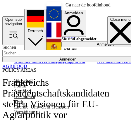
Ga naar de hoofdinhoud
Anmelden
Open sub
Close menu
English
navigation
Deutsch
Français
Sie sind abgemeldet.
Anmelden
Suchen
Licht aus
Español
Anmelden
Ukraine
Politik
Verteidigung
Rapporteur
Newsletters
Event
AGRIFOOD
POLICY AREAS
Frankreichs
Wirtschaft
Politik
Präsidentschaftskandidaten
Agrifood
Gesundheit
stellen Visionen für EU-
Tech
Energie, Umwelt & Transport
Agrarpolitik vor
Verteidigung