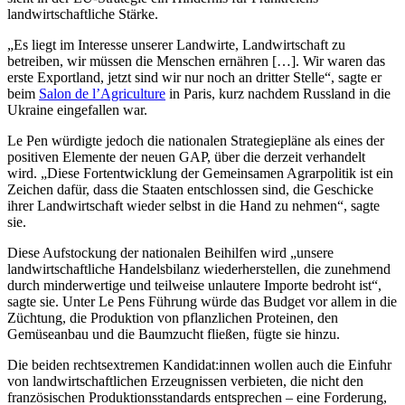
landwirtschaftliche Stärke.
„Es liegt im Interesse unserer Landwirte, Landwirtschaft zu
betreiben, wir müssen die Menschen ernähren […]. Wir waren das
erste Exportland, jetzt sind wir nur noch an dritter Stelle“, sagte er
beim
Salon de l’Agriculture
in Paris, kurz nachdem Russland in die
Ukraine eingefallen war.
Le Pen würdigte jedoch die nationalen Strategiepläne als eines der
positiven Elemente der neuen GAP, über die derzeit verhandelt
wird. „Diese Fortentwicklung der Gemeinsamen Agrarpolitik ist ein
Zeichen dafür, dass die Staaten entschlossen sind, die Geschicke
ihrer Landwirtschaft wieder selbst in die Hand zu nehmen“, sagte
sie.
Diese Aufstockung der nationalen Beihilfen wird „unsere
landwirtschaftliche Handelsbilanz wiederherstellen, die zunehmend
durch minderwertige und teilweise unlautere Importe bedroht ist“,
sagte sie. Unter Le Pens Führung würde das Budget vor allem in die
Züchtung, die Produktion von pflanzlichen Proteinen, den
Gemüseanbau und die Baumzucht fließen, fügte sie hinzu.
Die beiden rechtsextremen Kandidat:innen wollen auch die Einfuhr
von landwirtschaftlichen Erzeugnissen verbieten, die nicht den
französischen Produktionsstandards entsprechen – eine Forderung,