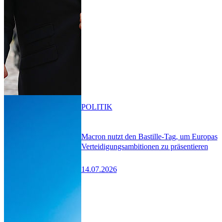
POLITIK
Macron nutzt den Bastille-Tag, um Europas
Verteidigungsambitionen zu präsentieren
14.07.2026