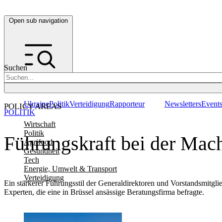
Open sub navigation
Suchen
Ukraine
Politik
Verteidigung
Rapporteur
Newsletters
Event
POLICY AREAS
POLITIK
Wirtschaft
Politik
Führungskraft bei der Mac
Agrifood
Gesundheit
Tech
Energie, Umwelt & Transport
Verteidigung
Ein stärkerer Führungsstil der Generaldirektoren und Vorstandsmitgli
Experten, die eine in Brüssel ansässige Beratungsfirma befragte.