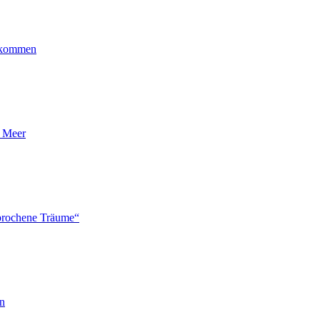
ankommen
n Meer
brochene Träume“
en