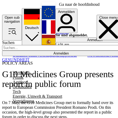
Ga naar de hoofdinhoud
Anmelden
Open sub
Close menu
English
navigation
Deutsch
Français
Sie sind abgemeldet.
Anmelden
Suchen
Licht aus
Español
Anmelden
Ukraine
Politik
Verteidigung
Rapporteur
Newsletters
Event
GESUNDHEIT
POLICY AREAS
G10 Medicines Group presents
Wirtschaft
Politik
report in public forum
Agrifood
Gesundheit
Tech
Energie, Umwelt & Transport
Verteidigung
On 7 May, the G10 Medicines Group met to formally hand over its
report to European Commission President Romano Prodi. On this
occasion, the high-level group also presented the report in a public
forum in order to discuss the next steps.