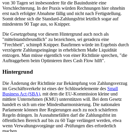
von 30 Tagen sei insbesondere für die Bauindustrie eine
Verschlechterung. In der Praxis würden Rechnungen hier ohnehin
erst nach erfolgter Abnahme fällig und nicht nach Fertigstellung.
Somit dehne sich die Standard-Zahlungsfrist letztlich sogar auf
mindestens 90 Tage aus, so Knipper.
Die Gesetzgebung vor diesem Hintergrund auch noch als
"mittelstandsfreundlich" zu bezeichnen, sei geradezu eine
"Frechheit", schimpft Knipper. Baufirmen würde im Ergebnis durch
verzögerte Zahlungseingänge in erheblichem Maße Liquidität
entzogen. Man müsse eigentlich von einer Richtlinie sprechen, "die
Auftraggebern beim Optimieren ihres Cash Flow hilft".
Hintergrund
Die Änderung der Richtlinie zur Bekämpfung von Zahlungsverzug
im Geschäftsverkehr ist eines der Schlüsselelemente des
Small
Business Act (SBA)
, mit dem die EU-Kommission kleine und
mittlere Unternehmen (KMU) unterstützen will. Bei dem Gesetz
handelt es sich um eine Mindestharmonisierung. Die nationalen
Parlamente können ihre Regierungen auch zu noch schärferen
Regeln drängen. In Ausnahmefällen darf die Zahlungsfrist im
öffentlichen Bereich auf bis zu 60 Tage verlängert werden, etwa
wenn Verwaltungsvorgänge und -Prüfungen dies erforderlich
machen.