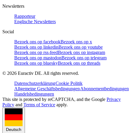
Newsletters
Rapporteur
Englische Newsletters
Social
Bezoek ons op facebook
Bezoek ons op x
Bezoek ons op linkedin
Bezoek ons op youtube
Bezoek ons op rss-feed
Bezoek ons op instagram
Bezoek ons op mastodon
Bezoek ons op telegram
Bezoek ons op bluesky
Bezoek ons op threads
©
2026
Euractiv DE. All rights reserved.
Datenschutzerklärung
Cookie Politik
Allgemeine Geschäftsbedingungen
Abonnementbedingungen
Handelsbedingungen
This site is protected by reCAPTCHA, and the Google
Privacy
Policy
and
Terms of Service
apply.
Deutsch