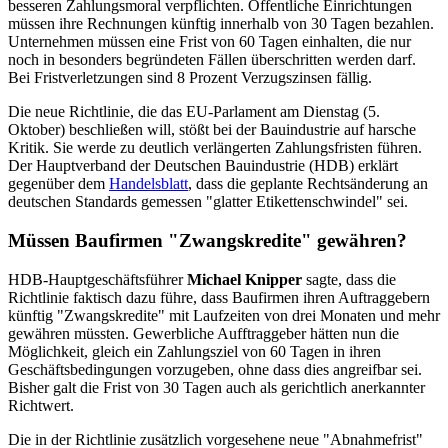
besseren Zahlungsmoral verpflichten. Öffentliche Einrichtungen
müssen ihre Rechnungen künftig innerhalb von 30 Tagen bezahlen.
Unternehmen müssen eine Frist von 60 Tagen einhalten, die nur
noch in besonders begründeten Fällen überschritten werden darf.
Bei Fristverletzungen sind 8 Prozent Verzugszinsen fällig.
Die neue Richtlinie, die das EU-Parlament am Dienstag (5.
Oktober) beschließen will, stößt bei der Bauindustrie auf harsche
Kritik. Sie werde zu deutlich verlängerten Zahlungsfristen führen.
Der Hauptverband der Deutschen Bauindustrie (HDB) erklärt
gegenüber dem
Handelsblatt
, dass die geplante Rechtsänderung an
deutschen Standards gemessen "glatter Etikettenschwindel" sei.
Müssen Baufirmen "Zwangskredite" gewähren?
HDB-Hauptgeschäftsführer
Michael Knipper
sagte, dass die
Richtlinie faktisch dazu führe, dass Baufirmen ihren Auftraggebern
künftig "Zwangskredite" mit Laufzeiten von drei Monaten und mehr
gewähren müssten. Gewerbliche Aufftraggeber hätten nun die
Möglichkeit, gleich ein Zahlungsziel von 60 Tagen in ihren
Geschäftsbedingungen vorzugeben, ohne dass dies angreifbar sei.
Bisher galt die Frist von 30 Tagen auch als gerichtlich anerkannter
Richtwert.
Die in der Richtlinie zusätzlich vorgesehene neue "Abnahmefrist"