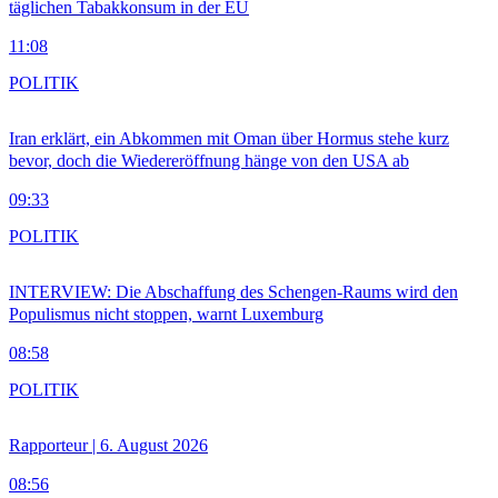
täglichen Tabakkonsum in der EU
11:08
POLITIK
Iran erklärt, ein Abkommen mit Oman über Hormus stehe kurz
bevor, doch die Wiedereröffnung hänge von den USA ab
09:33
POLITIK
INTERVIEW: Die Abschaffung des Schengen-Raums wird den
Populismus nicht stoppen, warnt Luxemburg
08:58
POLITIK
Rapporteur | 6. August 2026
08:56