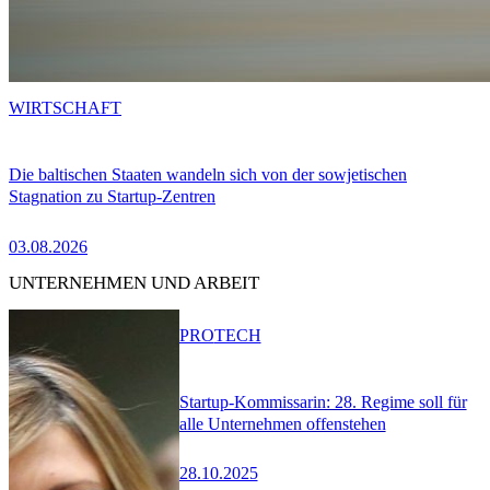
WIRTSCHAFT
Die baltischen Staaten wandeln sich von der sowjetischen
Stagnation zu Startup-Zentren
03.08.2026
UNTERNEHMEN UND ARBEIT
PRO
TECH
Startup-Kommissarin: 28. Regime soll für
alle Unternehmen offenstehen
28.10.2025