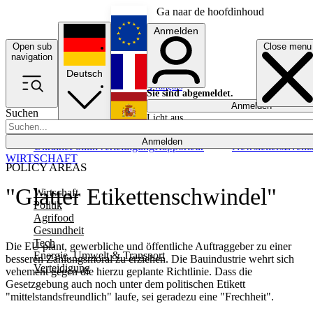
Ga naar de hoofdinhoud
Anmelden
Open sub
Close menu
English
navigation
Deutsch
Français
Sie sind abgemeldet.
Anmelden
Suchen
Licht aus
Español
Anmelden
Ukraine
Politik
Verteidigung
Rapporteur
Newsletters
Event
WIRTSCHAFT
POLICY AREAS
"Glatter Etikettenschwindel"
Wirtschaft
Politik
Agrifood
Gesundheit
Tech
Die EU plant, gewerbliche und öffentliche Auftraggeber zu einer
Energie, Umwelt & Transport
besseren Zahlungsmoral zu erziehen. Die Bauindustrie wehrt sich
Verteidigung
vehement gegen die hierzu geplante Richtlinie. Dass die
Gesetzgebung auch noch unter dem politischen Etikett
"mittelstandsfreundlich" laufe, sei geradezu eine "Frechheit".