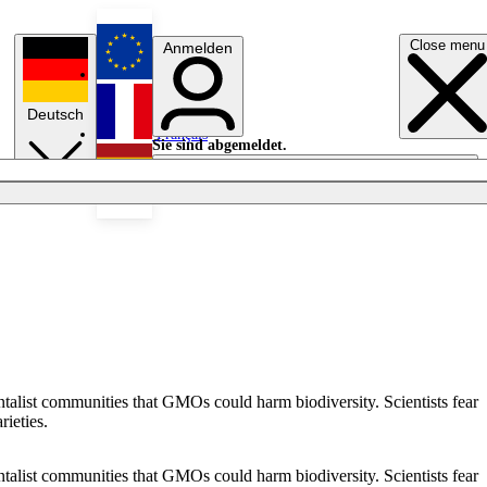
Close menu
Anmelden
English
Deutsch
Français
Sie sind abgemeldet.
Anmelden
Licht aus
Español
ntalist communities that GMOs could harm biodiversity. Scientists fear
rieties.
ntalist communities that GMOs could harm biodiversity. Scientists fear