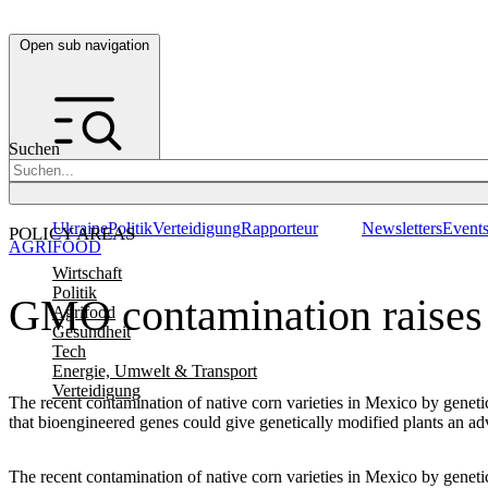
Open sub navigation
Suchen
Ukraine
Politik
Verteidigung
Rapporteur
Newsletters
Event
POLICY AREAS
AGRIFOOD
Wirtschaft
Politik
GMO contamination raises
Agrifood
Gesundheit
Tech
Energie, Umwelt & Transport
Verteidigung
The recent contamination of native corn varieties in Mexico by geneti
that bioengineered genes could give genetically modified plants an adv
The recent contamination of native corn varieties in Mexico by geneti