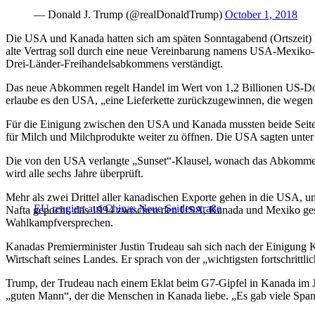
— Donald J. Trump (@realDonaldTrump)
October 1, 2018
Die USA und Kanada hatten sich am späten Sonntagabend (Ortszeit) k
alte Vertrag soll durch eine neue Vereinbarung namens USA-Mexiko
Drei-Länder-Freihandelsabkommens verständigt.
Das neue Abkommen regelt Handel im Wert von 1,2 Billionen US-Dol
erlaube es den USA, „eine Lieferkette zurückzugewinnen, die wegen u
Für die Einigung zwischen den USA und Kanada mussten beide Seiten, 
für Milch und Milchprodukte weiter zu öffnen. Die USA sagten unter
Die von den USA verlangte „Sunset“-Klausel, wonach das Abkommen 
wird alle sechs Jahre überprüft.
Mehr als zwei Drittel aller kanadischen Exporte gehen in die USA, 
EU reagiert auf Chinas Neue Seidenstraße
Nafta gepocht, das 1994 zwischen den USA, Kanada und Mexiko gesch
Wahlkampfversprechen.
Kanadas Premierminister Justin Trudeau sah sich nach der Einigung K
Wirtschaft seines Landes. Er sprach von der „wichtigsten fortschrittl
Trump, der Trudeau nach einem Eklat beim G7-Gipfel in Kanada im Ju
„guten Mann“, der die Menschen in Kanada liebe. „Es gab viele Spann