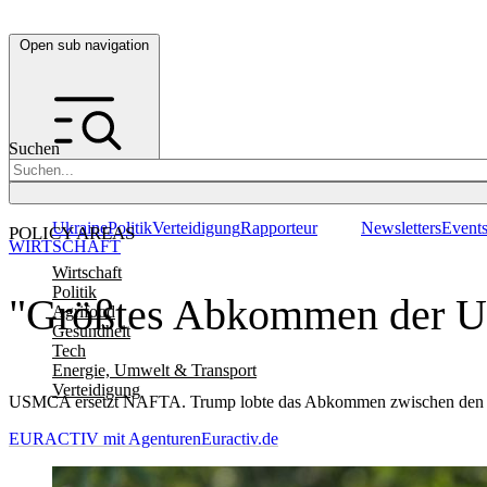
Open sub navigation
Suchen
Ukraine
Politik
Verteidigung
Rapporteur
Newsletters
Event
POLICY AREAS
WIRTSCHAFT
Wirtschaft
Politik
"Größtes Abkommen der U
Agrifood
Gesundheit
Tech
Energie, Umwelt & Transport
Verteidigung
USMCA ersetzt NAFTA. Trump lobte das Abkommen zwischen den U
EURACTIV mit Agenturen
Euractiv.de