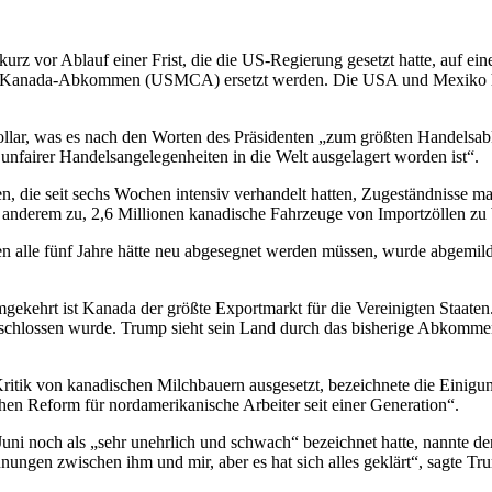
urz vor Ablauf einer Frist, die die US-Regierung gesetzt hatte, auf
-Kanada-Abkommen (USMCA) ersetzt werden. Die USA und Mexiko hatte
lar, was es nach den Worten des Präsidenten „zum größten Handelsa
nfairer Handelsangelegenheiten in die Welt ausgelagert worden ist“.
die seit sechs Wochen intensiv verhandelt hatten, Zugeständnisse mach
 anderem zu, 2,6 Millionen kanadische Fahrzeuge von Importzöllen zu 
alle fünf Jahre hätte neu abgesegnet werden müssen, wurde abgemild
umgekehrt ist Kanada der größte Exportmarkt für die Vereinigten Staa
lossen wurde. Trump sieht sein Land durch das bisherige Abkommen e
ritik von kanadischen Milchbauern ausgesetzt, bezeichnete die Einigung
ichen Reform für nordamerikanische Arbeiter seit einer Generation“.
ni noch als „sehr unehrlich und schwach“ bezeichnet hatte, nannte d
ungen zwischen ihm und mir, aber es hat sich alles geklärt“, sagte Tr