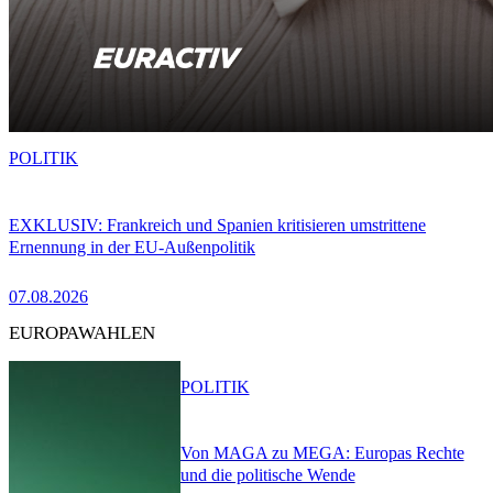
POLITIK
EXKLUSIV: Frankreich und Spanien kritisieren umstrittene
Ernennung in der EU-Außenpolitik
07.08.2026
EUROPAWAHLEN
POLITIK
Von MAGA zu MEGA: Europas Rechte
und die politische Wende