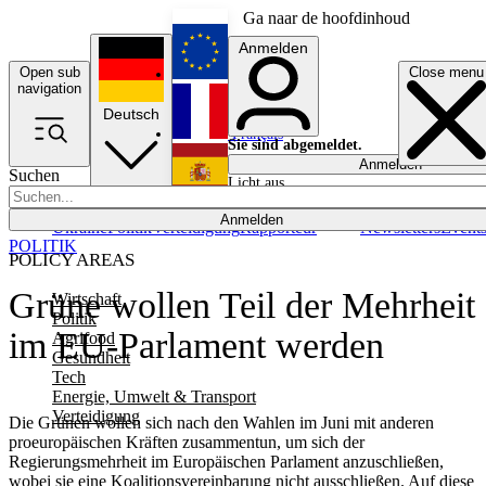
Ga naar de hoofdinhoud
Anmelden
Open sub
Close menu
English
navigation
Deutsch
Français
Sie sind abgemeldet.
Anmelden
Suchen
Licht aus
Español
Anmelden
Ukraine
Politik
Verteidigung
Rapporteur
Newsletters
Event
POLITIK
POLICY AREAS
Grüne wollen Teil der Mehrheit
Wirtschaft
Politik
im EU-Parlament werden
Agrifood
Gesundheit
Tech
Energie, Umwelt & Transport
Verteidigung
Die Grünen wollen sich nach den Wahlen im Juni mit anderen
proeuropäischen Kräften zusammentun, um sich der
Regierungsmehrheit im Europäischen Parlament anzuschließen,
wobei sie eine Koalitionsvereinbarung nicht ausschließen. Auf diese