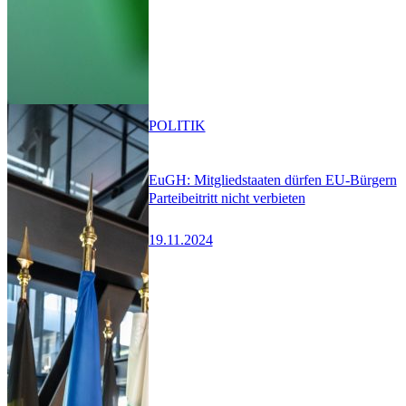
POLITIK
EuGH: Mitgliedstaaten dürfen EU-Bürgern
Parteibeitritt nicht verbieten
19.11.2024