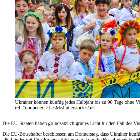
Ukrainer können künftig jedes Halbjahr bis zu 90 Tage ohne V
rel="noopener">LesM/shutterstock</a>]
Die EU-Staaten haben grundsätzlich grünes Licht für den Fall des V
Die EU-Botschafter beschlossen am Donnerstag, dass Ukrainer künfti
alle Länder mit Visa-Freiheit abhängig, mit der die Reisefreiheit be