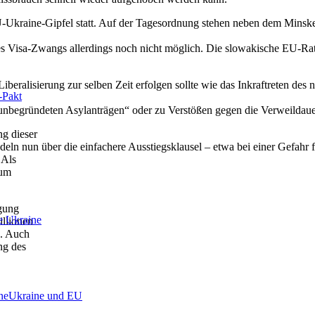
-Ukraine-Gipfel statt. Auf der Tagesordnung stehen neben dem Mins
des Visa-Zwangs allerdings noch nicht möglich. Die slowakische EU-Rats
Liberalisierung zur selben Zeit erfolgen sollte wie das Inkraftreten d
-Pakt
unbegründeten Asylanträgen“ oder zu Verstößen gegen die Verweildau
g dieser
n nun über die einfachere Ausstiegsklausel – etwa bei einer Gefahr fü
 Als
zum
igung
e Ukraine
illionen
n. Auch
ng des
ne
Ukraine und EU