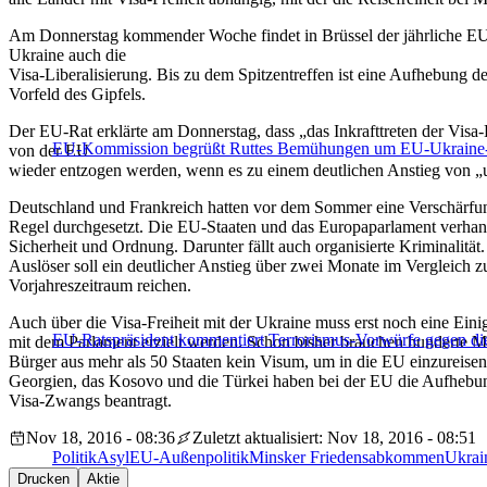
Am Donnerstag kommender Woche findet in Brüssel der jährliche EU
Ukraine auch die
Visa-Liberalisierung. Bis zu dem Spitzentreffen ist eine Aufhebung 
Vorfeld des Gipfels.
Der EU-Rat erklärte am Donnerstag, dass „das Inkrafttreten der Visa-
EU-Kommission begrüßt Ruttes Bemühungen um EU-Ukraine
von der EU
wieder entzogen werden, wenn es zu einem deutlichen Anstieg von „
Deutschland und Frankreich hatten vor dem Sommer eine Verschärfun
Regel durchgesetzt. Die EU-Staaten und das Europaparlament verhandel
Sicherheit und Ordnung. Darunter fällt auch organisierte Kriminalität.
Auslöser soll ein deutlicher Anstieg über zwei Monate im Vergleich 
Vorjahreszeitraum reichen.
Auch über die Visa-Freiheit mit der Ukraine muss erst noch eine Ein
EU-Ratspräsident kommentiert Terrorismus-Vorwürfe gegen di
mit dem Parlament erzielt werden. Schon bisher brauchen hunderte M
Bürger aus mehr als 50 Staaten kein Visum, um in die EU einzureise
Georgien, das Kosovo und die Türkei haben bei der EU die Aufhebu
Visa-Zwangs beantragt.
Nov 18, 2016 - 08:36
Zuletzt aktualisiert: Nov 18, 2016 - 08:51
Politik
Asyl
EU-Außenpolitik
Minsker Friedensabkommen
Ukrai
Drucken
Aktie