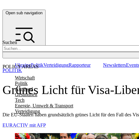
Open sub navigation
Suchen
Ukraine
Politik
Verteidigung
Rapporteur
Newsletters
Event
POLICY AREAS
POLITIK
Wirtschaft
Politik
Grünes Licht für Visa-Liber
Agrifood
Gesundheit
Tech
Energie, Umwelt & Transport
Verteidigung
Die EU-Staaten haben grundsätzlich grünes Licht für den Fall des V
EURACTIV mit AFP