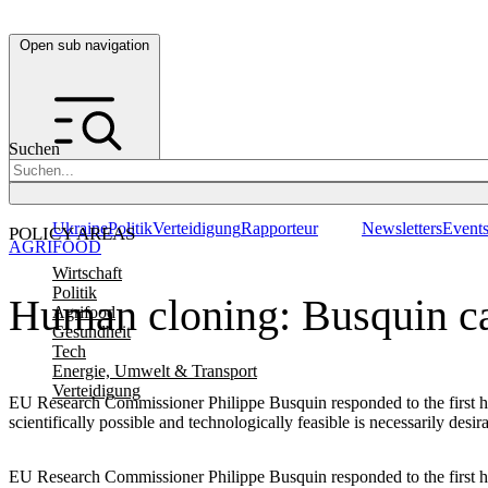
Open sub navigation
Suchen
Ukraine
Politik
Verteidigung
Rapporteur
Newsletters
Event
POLICY AREAS
AGRIFOOD
Wirtschaft
Politik
Human cloning: Busquin ca
Agrifood
Gesundheit
Tech
Energie, Umwelt & Transport
Verteidigung
EU Research Commissioner Philippe Busquin responded to the first hum
scientifically possible and technologically feasible is necessarily d
EU Research Commissioner Philippe Busquin responded to the first hum