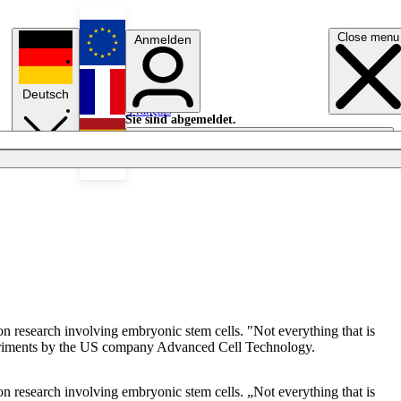
Close menu
Anmelden
English
Deutsch
Français
Sie sind abgemeldet.
Anmelden
Licht aus
Español
 research involving embryonic stem cells. "Not everything that is
 experiments by the US company Advanced Cell Technology.
 research involving embryonic stem cells. „Not everything that is