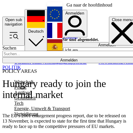
Ga naar de hoofdinhoud
Anmelden
Open sub
Close menu
English
navigation
Deutsch
Français
Sie sind abgemeldet.
Anmelden
Suchen
Licht aus
Español
Anmelden
Ukraine
Politik
Verteidigung
Rapporteur
Newsletters
Event
POLITIK
POLICY AREAS
Hungary ready to join the
Wirtschaft
Politik
internal market
Agrifood
Gesundheit
Tech
Energie, Umwelt & Transport
Verteidigung
The EU's 2001 enlargement progress report, due to be released on
13 November, is expected to state for the first time that Hungary is
ready to face up to the competitive pressures of EU markets.