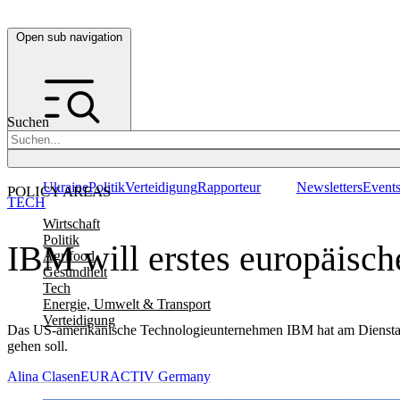
Open sub navigation
Suchen
Ukraine
Politik
Verteidigung
Rapporteur
Newsletters
Event
POLICY AREAS
TECH
Wirtschaft
Politik
IBM will erstes europäisc
Agrifood
Gesundheit
Tech
Energie, Umwelt & Transport
Verteidigung
Das US-amerikanische Technologieunternehmen IBM hat am Dienstag (
gehen soll.
Alina Clasen
EURACTIV Germany