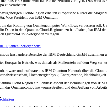
ehr als 100 Qubits wird das Rechenzentrum verfügen. Dies wird es 
a zu verarbeiten.
dazugehörigen Cloud-Region erhalten europäische Nutzer die Möglichk
etta, Vice President von IBM Quantum.
 die das Routing von Quantencomputer-Workflows verbessern soll. Um
 für Daten in den Quanten-Cloud-Regionen zu handhaben, hat IBM den 
enen Quanten-Cloud-Regionen zu regeln.
für „Quantenüberlegenheit“
mpus fasst andere Bereiche der IBM Deutschland GmbH zusammen und 
 Europas in Betrieb, was damals als Meilenstein auf dem Weg zur te
tenhardware und -software des IBM Quantum Network über die Cloud. 
aterialwissenschaft, Hochenergiephysik, Energiewende, Nachhaltigke
Quantum Cloud Region ein Schlüsselaspekt der Bemühungen von IBM se
m das Quantencomputing voranzutreiben und den Aufbau von Arbeitskr
e
schließen