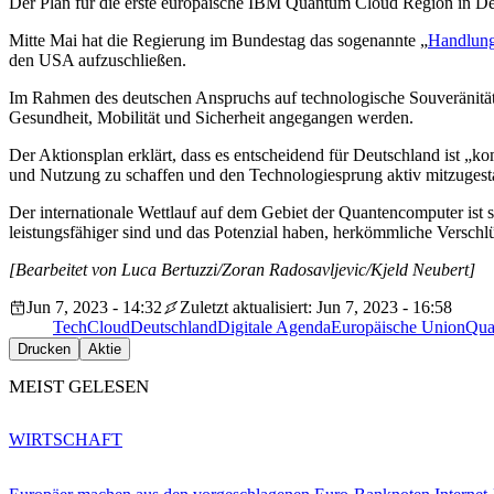
Der Plan für die erste europäische IBM Quantum Cloud Region in Deu
Mitte Mai hat die Regierung im Bundestag das sogenannte „
Handlung
den USA aufzuschließen.
Im Rahmen des deutschen Anspruchs auf technologische Souveränität 
Gesundheit, Mobilität und Sicherheit angegangen werden.
Der Aktionsplan erklärt, dass es entscheidend für Deutschland ist „
und Nutzung zu schaffen und den Technologiesprung aktiv mitzugesta
Der internationale Wettlauf auf dem Gebiet der Quantencomputer ist
leistungsfähiger sind und das Potenzial haben, herkömmliche Versch
[Bearbeitet von Luca Bertuzzi/Zoran Radosavljevic/Kjeld Neubert]
Jun 7, 2023 - 14:32
Zuletzt aktualisiert: Jun 7, 2023 - 16:58
Tech
Cloud
Deutschland
Digitale Agenda
Europäische Union
Qua
Drucken
Aktie
MEIST GELESEN
WIRTSCHAFT