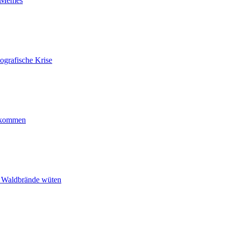
t-Memes
ografische Krise
ankommen
n Waldbrände wüten