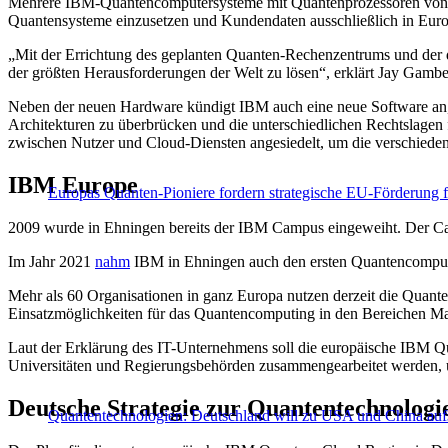
Mehrere IBM-Quantencomputersysteme mit Quantenprozessoren von m
Quantensysteme einzusetzen und Kundendaten ausschließlich in Europ
„Mit der Errichtung des geplanten Quanten-Rechenzentrums und der 
der größten Herausforderungen der Welt zu lösen“, erklärt Jay Gamb
Neben der neuen Hardware kündigt IBM auch eine neue Software an,
Architekturen zu überbrücken und die unterschiedlichen Rechtslagen
zwischen Nutzer und Cloud-Diensten angesiedelt, um die verschied
IBM Europe
Europas Quanten-Pioniere fordern strategische EU-Förderung 
2009 wurde in Ehningen bereits der IBM Campus eingeweiht. Der Ca
Im Jahr 2021
nahm
IBM in Ehningen auch den ersten Quantencomputer
Mehr als 60 Organisationen in ganz Europa nutzen derzeit die Quan
Einsatzmöglichkeiten für das Quantencomputing in den Bereichen M
Laut der Erklärung des IT-Unternehmens soll die europäische IBM 
Universitäten und Regierungsbehörden zusammengearbeitet werden, u
Deutsche Strategie zur Quantentechnologi
Quantentechnologien: Deutschland will zu USA und China auf