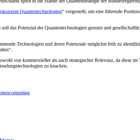
tschland spielt in die Hände der Quantenstrategie der Bundesregierun
skonzept Quantentechnologien
“ vorgestellt, um eine führende Posit
soll das Potenzial der Quantentechnologien genutzt und gesellschaftl
kommende Technologien und deren Potenziale möglichst früh zu identifi
lten“.
 sowohl von kommerzieller als auch strategischer Relevanz, da diese 
lüsselungstechnologien zu knacken.
ntencomputing