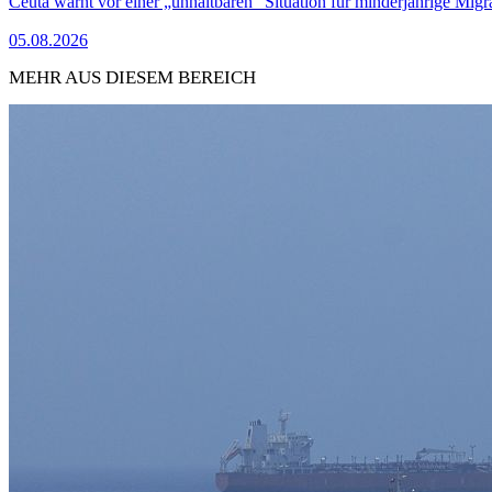
Ceuta warnt vor einer „unhaltbaren“ Situation für minderjährige Migr
05.08.2026
MEHR AUS DIESEM BEREICH