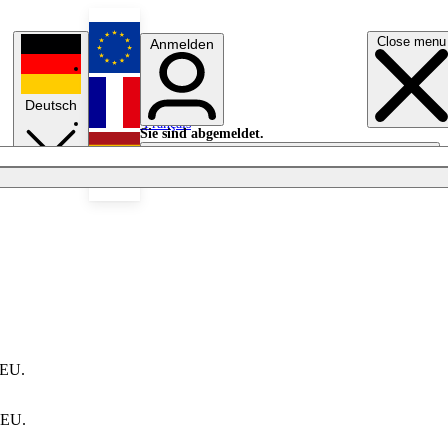
Close menu
Anmelden
English
Deutsch
Français
Sie sind abgemeldet.
Anmelden
Licht aus
Español
 EU.
e EU.