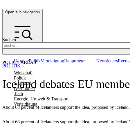
Open sub navigation
Suchen
Ukraine
Politik
Verteidigung
Rapporteur
Newsletters
Event
POLICY AREAS
POLITIK
Wirtschaft
Politik
Iceland debates EU member
Agrifood
Gesundheit
Tech
Energie, Umwelt & Transport
Verteidigung
About 68 percent of Icelanders support the idea, proposed by Iceland'
About 68 percent of Icelanders support the idea, proposed by Iceland’