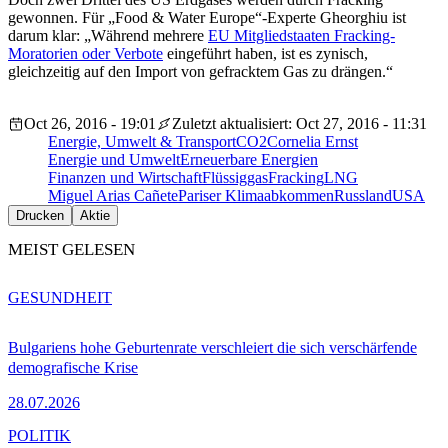
gewonnen. Für „Food & Water Europe“-Experte Gheorghiu ist
darum klar: „Während mehrere
EU Mitgliedstaaten Fracking-
Moratorien oder Verbote
eingeführt haben, ist es zynisch,
gleichzeitig auf den Import von gefracktem Gas zu drängen.“
Oct 26, 2016 - 19:01
Zuletzt aktualisiert: Oct 27, 2016 - 11:31
Energie, Umwelt & Transport
CO2
Cornelia Ernst
Energie und Umwelt
Erneuerbare Energien
Finanzen und Wirtschaft
Flüssiggas
Fracking
LNG
Miguel Arias Cañete
Pariser Klimaabkommen
Russland
USA
Drucken
Aktie
MEIST GELESEN
GESUNDHEIT
Bulgariens hohe Geburtenrate verschleiert die sich verschärfende
demografische Krise
28.07.2026
POLITIK