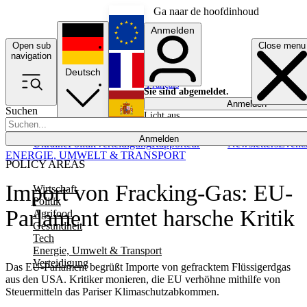
Ga naar de hoofdinhoud
Anmelden
Open sub
Close menu
English
navigation
Deutsch
Français
Sie sind abgemeldet.
Anmelden
Suchen
Licht aus
Español
Anmelden
Ukraine
Politik
Verteidigung
Rapporteur
Newsletters
Event
ENERGIE, UMWELT & TRANSPORT
POLICY AREAS
Import von Fracking-Gas: EU-
Wirtschaft
Politik
Parlament erntet harsche Kritik
Agrifood
Gesundheit
Tech
Energie, Umwelt & Transport
Verteidigung
Das EU-Parlament begrüßt Importe von gefracktem Flüssigerdgas
aus den USA. Kritiker monieren, die EU verhöhne mithilfe von
Steuermitteln das Pariser Klimaschutzabkommen.