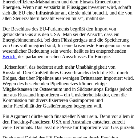
Energieeffizienz-Maßnahmen und dem Einsatz Erneuerbarer
Energien. Wenn nun verstärkt in Flüssiggas investiert wird, schafft
sich die EU eine Infrastruktur an, die sie nicht braucht, und die von
allen Steuerzahlern bezahlt werden muss“, mahnt sie.
Der Beschluss des EU-Parlaments begrüßt den Import von
gefracktem Gas aus den USA. Man sei der Ansicht, dass ein
Energiebinnenmarkt, bei dem Flüssigerdgas und die Speicherung
von Gas voll integriert sind, für eine krisenfeste Energieunion von
wesentlicher Bedeutung sein werde, heißt es im entsprechenden
Bericht
des parlamentarischen Ausschusses für Energie.
„Krisenfest“, das bedeutet auch mehr Unabhängigkeit von
Russland. Den Großteil ihres Gasverbrauchs deckt die EU durch
Erdgas, das über Pipelines aus wenigen Drittstaaten importiert wird.
Wegen des bestehenden Pipelinenetzes können einige
Mitgliedstaaten im Ostseeraum und in Südosteuropa Erdgas jedoch
nur aus Russland importieren – ein Unsicherheitsfaktor, dem die
Kommission mit diversifizierteren Gasimporten und
mehr Flexibilität der Gaslieferungen begegnen will.
Ein Argument dürfte auch finanzieller Natur sein. Denn vor allem in
den Fracking-Paradiesen USA und Australien entstehen zurzeit
viele Terminals. Das lässt die Preise für Importeure von Gas purzeln.
Doch zwei Drittel des US Erdgases werden durch Fracking