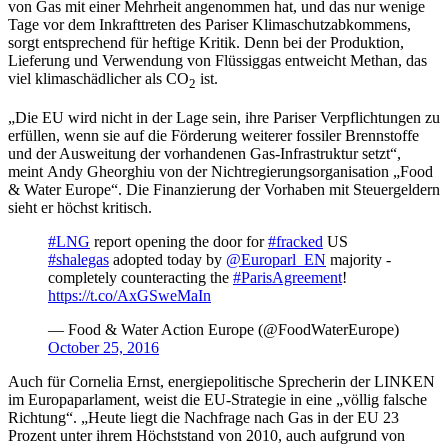
von Gas mit einer Mehrheit angenommen hat, und das nur wenige
Tage vor dem Inkrafttreten des Pariser Klimaschutzabkommens,
sorgt entsprechend für heftige Kritik. Denn bei der Produktion,
Lieferung und Verwendung von Flüssiggas entweicht Methan, das
viel klimaschädlicher als CO
ist.
2
„Die EU wird nicht in der Lage sein, ihre Pariser Verpflichtungen zu
erfüllen, wenn sie auf die Förderung weiterer fossiler Brennstoffe
und der Ausweitung der vorhandenen Gas-Infrastruktur setzt“,
meint Andy Gheorghiu von der Nichtregierungsorganisation „Food
& Water Europe“. Die Finanzierung der Vorhaben mit Steuergeldern
sieht er höchst kritisch.
#LNG
report opening the door for
#fracked
US
#shalegas
adopted today by
@Europarl_EN
majority -
completely counteracting the
#ParisAgreement
!
https://t.co/AxGSweMaIn
— Food & Water Action Europe (@FoodWaterEurope)
October 25, 2016
Auch für Cornelia Ernst, energiepolitische Sprecherin der LINKEN
im Europaparlament, weist die EU-Strategie in eine „völlig falsche
Richtung“. „Heute liegt die Nachfrage nach Gas in der EU 23
Prozent unter ihrem Höchststand von 2010, auch aufgrund von