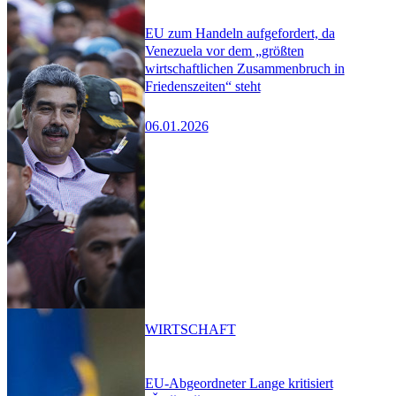
EU zum Handeln aufgefordert, da
Venezuela vor dem „größten
wirtschaftlichen Zusammenbruch in
Friedenszeiten“ steht
06.01.2026
WIRTSCHAFT
EU-Abgeordneter Lange kritisiert