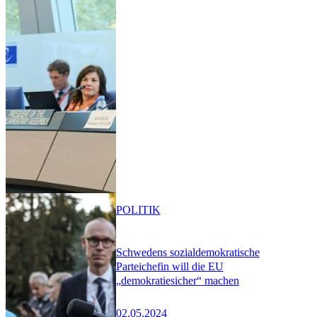
POLITIK
Schwedens sozialdemokratische
Parteichefin will die EU
„demokratiesicher“ machen
02.05.2024