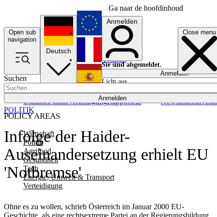
Ga naar de hoofdinhoud
Anmelden
Open sub
Close menu
English
navigation
Deutsch
Français
Sie sind abgemeldet.
Anmelden
Suchen
Licht aus
Español
Anmelden
Ukraine
Politik
Verteidigung
Rapporteur
Newsletters
Event
POLITIK
POLICY AREAS
Infolge der Haider-
Wirtschaft
Politik
Auseinandersetzung erhielt EU
Agrifood
Gesundheit
'Notbremse'
Tech
Energie, Umwelt & Transport
Verteidigung
Ohne es zu wollen, schrieb Österreich im Januar 2000 EU-
Geschichte, als eine rechtsextreme Partei an der Regierungsbildung