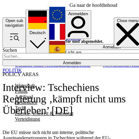
Ga naar de hoofdinhoud
Anmelden
Open sub
Close menu
English
navigation
Deutsch
Français
Sie sind abgemeldet.
Anmelden
Suchen
Licht aus
Español
Anmelden
Ukraine
Politik
Verteidigung
Rapporteur
Newsletters
Event
POLITIK
POLICY AREAS
Interview: Tschechiens
Wirtschaft
Politik
Regierung ‚kämpft nicht ums
Agrifood
Gesundheit
Überleben’ [DE]
Tech
Energie, Umwelt & Transport
Verteidigung
Die EU müsse sich nicht um interne, politische
Auseinandersetzungen in Tschechien während der EU-