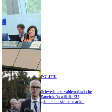
POLITIK
Schwedens sozialdemokratische
Parteichefin will die EU
„demokratiesicher“ machen