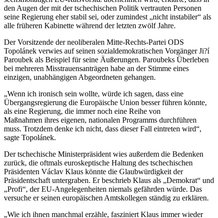
den Augen der mit der tschechischen Politik vertrauten Personen
seine Regierung eher stabil sei, oder zumindest „nicht instabiler“ als
alle früheren Kabinette während der letzten zwölf Jahre.
Der Vorsitzende der neoliberalen Mitte-Rechts-Partei ODS
Topolánek verwies auf seinen sozialdemokratischen Vorgänger Ji?í
Paroubek als Beispiel für seine Äußerungen. Paroubeks Überleben
bei mehreren Misstrauensanträgen habe an der Stimme eines
einzigen, unabhängigen Abgeordneten gehangen.
„Wenn ich ironisch sein wollte, würde ich sagen, dass eine
Übergangsregierung die Europäische Union besser führen könnte,
als eine Regierung, die immer noch eine Reihe von
Maßnahmen ihres eigenen, nationalen Programms durchführen
muss. Trotzdem denke ich nicht, dass dieser Fall eintreten wird“,
sagte Topolánek.
Der tschechische Ministerpräsident wies außerdem die Bedenken
zurück, die oftmals euroskeptische Haltung des tschechischen
Präsidenten Václav Klaus könnte die Glaubwürdigkeit der
Präsidentschaft untergraben. Er beschrieb Klaus als „Demokrat“ und
„Profi“, der EU-Angelegenheiten niemals gefährden würde. Das
versuche er seinen europäischen Amtskollegen ständig zu erklären.
„Wie ich ihnen manchmal erzähle, fasziniert Klaus immer wieder