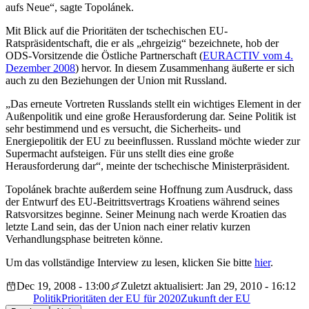
aufs Neue“, sagte Topolánek.
Mit Blick auf die Prioritäten der tschechischen EU-
Ratspräsidentschaft, die er als „ehrgeizig“ bezeichnete, hob der
ODS-Vorsitzende die Östliche Partnerschaft (
EURACTIV vom 4.
Dezember 2008
) hervor. In diesem Zusammenhang äußerte er sich
auch zu den Beziehungen der Union mit Russland.
„Das erneute Vortreten Russlands stellt ein wichtiges Element in der
Außenpolitik und eine große Herausforderung dar. Seine Politik ist
sehr bestimmend und es versucht, die Sicherheits- und
Energiepolitik der EU zu beeinflussen. Russland möchte wieder zur
Supermacht aufsteigen. Für uns stellt dies eine große
Herausforderung dar“, meinte der tschechische Ministerpräsident.
Topolánek brachte außerdem seine Hoffnung zum Ausdruck, dass
der Entwurf des EU-Beitrittsvertrags Kroatiens während seines
Ratsvorsitzes beginne. Seiner Meinung nach werde Kroatien das
letzte Land sein, das der Union nach einer relativ kurzen
Verhandlungsphase beitreten könne.
Um das vollständige Interview zu lesen, klicken Sie bitte
hier
.
Dec 19, 2008 - 13:00
Zuletzt aktualisiert: Jan 29, 2010 - 16:12
Politik
Prioritäten der EU für 2020
Zukunft der EU