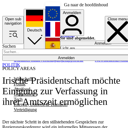
Ga naar de hoofdinhoud
Anmelden
Open sub
Close menu
English
navigation
Deutsch
Français
Sie sind abgemeldet.
Anmelden
Suchen
Licht aus
Español
Anmelden
Ukraine
Politik
Verteidigung
Rapporteur
Newsletters
Event
POLITIK
POLICY AREAS
Irische Präsidentschaft möchte
Wirtschaft
Politik
Einigung zur Verfassung in
Agrifood
Gesundheit
ihrer Amtszeit ermöglichen
Tech
Energie, Umwelt & Transport
Verteidigung
Der nächste Schritt in den stillstehenden Gesprächen zur
Regierungskonferenz wird ein informelles Mittagessen der