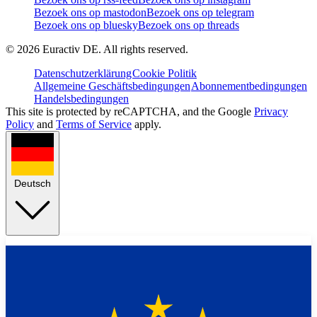
Bezoek ons op mastodon
Bezoek ons op telegram
Bezoek ons op bluesky
Bezoek ons op threads
©
2026
Euractiv DE. All rights reserved.
Datenschutzerklärung
Cookie Politik
Allgemeine Geschäftsbedingungen
Abonnementbedingungen
Handelsbedingungen
This site is protected by reCAPTCHA, and the Google
Privacy
Policy
and
Terms of Service
apply.
Deutsch