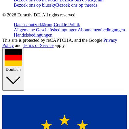
Bezoek ons op bluesky
Bezoek ons op threads
©
2026
Euractiv DE. All rights reserved.
Datenschutzerklärung
Cookie Politik
Allgemeine Geschäftsbedingungen
Abonnementbedingungen
Handelsbedingungen
This site is protected by reCAPTCHA, and the Google
Privacy
Policy
and
Terms of Service
apply.
Deutsch