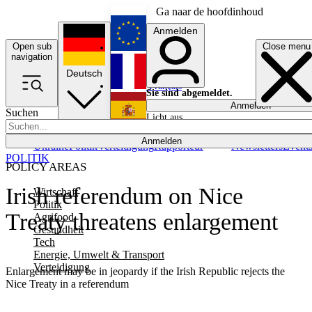
Ga naar de hoofdinhoud
Anmelden
Open sub
Close menu
English
navigation
Deutsch
Français
Sie sind abgemeldet.
Anmelden
Suchen
Licht aus
Español
Anmelden
Ukraine
Politik
Verteidigung
Rapporteur
Newsletters
Event
POLITIK
POLICY AREAS
Irish referendum on Nice
Wirtschaft
Politik
Treaty threatens enlargement
Agrifood
Gesundheit
Tech
Energie, Umwelt & Transport
Verteidigung
Enlargement may be in jeopardy if the Irish Republic rejects the
Nice Treaty in a referendum