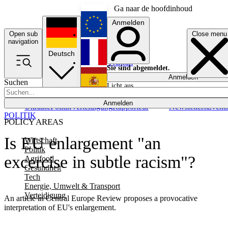
Ga naar de hoofdinhoud
Anmelden
Open sub
Close menu
English
navigation
Deutsch
Français
Sie sind abgemeldet.
Anmelden
Suchen
Licht aus
Español
Anmelden
Ukraine
Politik
Verteidigung
Rapporteur
Newsletters
Event
POLITIK
POLICY AREAS
Is EU enlargement "an
Wirtschaft
Politik
excercise in subtle racism"?
Agrifood
Gesundheit
Tech
Energie, Umwelt & Transport
Verteidigung
An article in Central Europe Review proposes a provocative
interpretation of EU's enlargement.