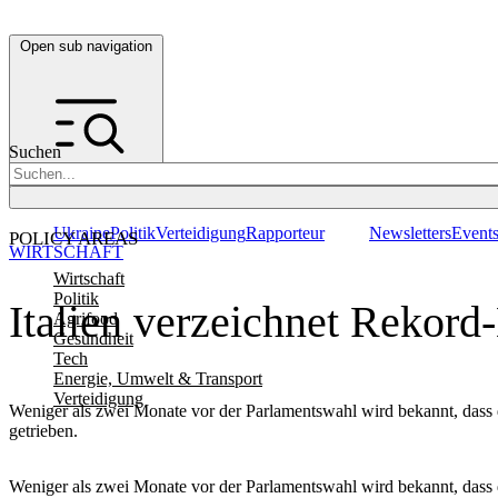
Open sub navigation
Suchen
Ukraine
Politik
Verteidigung
Rapporteur
Newsletters
Event
POLICY AREAS
WIRTSCHAFT
Wirtschaft
Politik
Italien verzeichnet Rekord
Agrifood
Gesundheit
Tech
Energie, Umwelt & Transport
Verteidigung
Weniger als zwei Monate vor der Parlamentswahl wird bekannt, dass das
getrieben.
Weniger als zwei Monate vor der Parlamentswahl wird bekannt, dass das