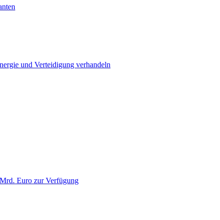
anten
Energie und Verteidigung verhandeln
 Mrd. Euro zur Verfügung