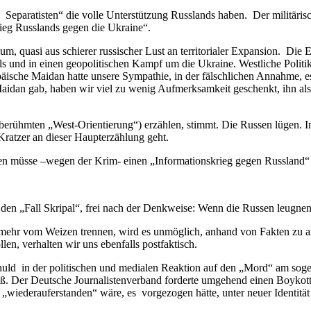
chen Separatisten“ die volle Unterstützung Russlands haben. Der militä
rieg Russlands gegen die Ukraine“.
aum, quasi aus schierer russischer Lust an territorialer Expansion. Die
els und in einen geopolitischen Kampf um die Ukraine. Westliche Politi
ische Maidan hatte unsere Sympathie, in der fälschlichen Annahme, 
Maidan gab, haben wir viel zu wenig Aufmerksamkeit geschenkt, ihn als
berühmten „West-Orientierung“) erzählen, stimmt. Die Russen lügen. I
Kratzer an dieser Haupterzählung geht.
ten müsse –wegen der Krim- einen „Informationskrieg gegen Russland“ 
en „Fall Skripal“, frei nach der Denkweise: Wenn die Russen leugnen, 
t mehr vom Weizen trennen, wird es unmöglich, anhand von Fakten zu 
n, verhalten wir uns ebenfalls postfaktisch.
Schuld in der politischen und medialen Reaktion auf den „Mord“ am so
oß. Der Deutsche Journalistenverband forderte umgehend einen Boykott
„wiederauferstanden“ wäre, es vorgezogen hätte, unter neuer Identitä