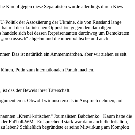
rische Kampf gegen diese Separatisten wurde allerdings durch Kiew
 EU-Politik der Assoziierung der Ukraine, die von Russland lange
k hat mit der ukrainischen Opposition gegen den damaligen
es handele sich bei dessen Repräsentanten durchweg um Demokraten
 „pro-russisch“ abgetan und die innenpolitische und auch
mmer. Das ist natürlich ein Ammenmärchen, aber wir ziehen es seit
führen, Putin zum internationalen Pariah machen.
ist das der Beweis ihrer Täterschaft.
argumentieren. Obwohl wir unsererseits in Anspruch nehmen, auf
genannten „Kreml-kritischen“ Journalisten Babchenko. Kaum hatte die
 der Fußball-WM. Entsprechend stark war dann auch die Irritation,
t zu leben? Schließlich begründete er seine Mitwirkung am Komplott