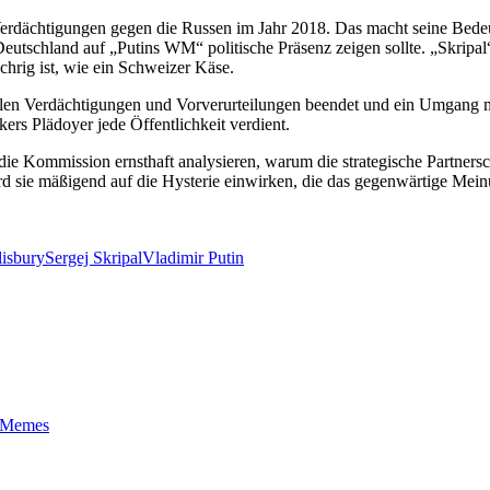
 Verdächtigungen gegen die Russen im Jahr 2018. Das macht seine Bede
eutschland auf „Putins WM“ politische Präsenz zeigen sollte. „Skripal“
chrig ist, wie ein Schweizer Käse.
ellen Verdächtigungen und Vorverurteilungen beendet und ein Umgang 
ers Plädoyer jede Öffentlichkeit verdient.
ie Kommission ernsthaft analysieren, warum die strategische Partnerscha
 sie mäßigend auf die Hysterie einwirken, die das gegenwärtige Mein
lisbury
Sergej Skripal
Vladimir Putin
t-Memes