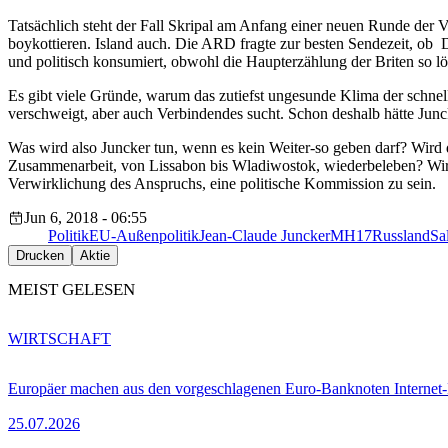
Tatsächlich steht der Fall Skripal am Anfang einer neuen Runde der
boykottieren. Island auch. Die ARD fragte zur besten Sendezeit, ob D
und politisch konsumiert, obwohl die Haupterzählung der Briten so lö
Es gibt viele Gründe, warum das zutiefst ungesunde Klima der schn
verschweigt, aber auch Verbindendes sucht. Schon deshalb hätte Junck
Was wird also Juncker tun, wenn es kein Weiter-so geben darf? Wird d
Zusammenarbeit, von Lissabon bis Wladiwostok, wiederbeleben? Wird
Verwirklichung des Anspruchs, eine politische Kommission zu sein.
Jun 6, 2018 - 06:55
Politik
EU-Außenpolitik
Jean-Claude Juncker
MH17
Russland
Sa
Drucken
Aktie
MEIST GELESEN
WIRTSCHAFT
Europäer machen aus den vorgeschlagenen Euro-Banknoten Interne
25.07.2026