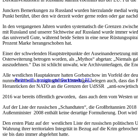
Junckers Bemerkungen zu Russland wurden hierzulande medial weitgehe
Punkt berührt, über den wir derzeit weder gerne reden oder gar nachd
In den vergangenen Jahren wurden systematisch die Grenzen zwischen
mit Russland und unserer Sichtweise auf Russland wurde immer wiede
das universell Gute, während beide Seiten in eine neue Rüstungsspira
Prozent Marke herangeschoben hat.
Einer der schwelenden Hauptstreitpunkte der Auseinandersetzung mi
Osterweiterung betrogen worden, als „Mythos“ abgetan: „Niemals gab
auszudehnen.“ Das ist schlicht unwahr, wie Archivunterlagen, die E
Alle westlichen Hauptakteure hatten Gorbatschow im Vorfeld der de
Putin will „geeinte und florierende“ EU
nunmehr öffentlich zugänglichen Unterlagen belegen auch, dass das Pe
Heranrücken der NATO an die Grenzen der UdSSR „anti-sowjetisch“ s
2016 war bereits öffentlich geworden, dass auch dem vom Westen unt
Auf der Liste der russischen „Schandtaten“, die Großbritannien 201
Außenminister 2008 enthält keine derartige Formulierung. Dort wird 
Den ersten Platz auf der westlichen Liste der russischen politischen 
Wahrung ihrer territorialen Integrität in Bezug auf die Krim gebroch
sie bis dato immer abgelehnt hatte.