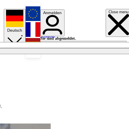
Close menu
Anmelden
English
Deutsch
Français
Sie sind abgemeldet.
Anmelden
Licht aus
Español
U.