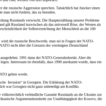
r die russische Aggression sprechen. Tatsächlich hat Juncker einen
te man nicht fordern, das zu beenden.
teilung Russlands verwischt. Die Haupterzählung unserer Probleme
 gilt Russland inzwischen als das universell Böse, der Westen als
hrscheinlichkeit der Selbstvernichtung der Menschheit an die 100
 wird die russische Beschwerde, man sei in Fragen der NATO-
e NATO nicht über die Grenzen des vereinigten Deutschland
n ausgedehnt. 1991 dann der NATO-Generalsekretär. Aber die
egen. Interessant ist ebenfalls, dass 1990 anerkannt wurde, dass ein
 NATO geben werde.
sische Invasion“ in Georgien. Die Erklärung der NATO-
ich war Georgien nicht ganz unbeteiligt am Konflikt.
ie völkerrechtlich verbindliche Garantie Russlands an die Ukraine zur
amerikanische Argumentationskette zur Unabhängigkeit des Kosovo, die