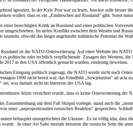
nd ignoriert. In der Kyiv Post war zu lesen, Juncker solle besser übe
enken wollen: dass es ein „Eindreschen auf Russland“ gibt. Sonst müss
 einer berechtigten Kritik an Russland und einer politischen Vorverur
r umgeschrieben. Im tiefen Konflikt zwischen dem Westen und Russland
le taumeln, obwohl das längst angehäufte militärische Potential die Wa
t Russland ist die NATO-Osterweiterung. Auf einer Website der NATO
 es politische oder rechtlich verpflichtende Zusagen des Westens, di
nde 2017 in den USA öffentlich gemacht wurden, eindeutig beweisen.
utschen Einigung politisch zugesagt, die NATO werde nicht nach Oste
ntagon 1990 nicht bereit war, das Feindbild „Sowjetunion“ ad acta zu l
ei, was damals nicht im Interesse der USA lag.
erstützten Jelzin versichert wurde, dass es keine Osterweiterung der
8 im Zusammenhang mit dem Fall Skripal vorlegte, stand auch die „rus
von einer „unproportionalen russischen Reaktion“ gesprochen. Schließl
Untaten behauptet unangefochten die Ukraine. Es ist völlig klar, dass d
en wurde. In einer Art Salto mortale benutzte die russische Seite die 