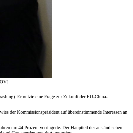
IKOV]
ashing). Er nutzte eine Frage zur Zukunft der EU-China-
rwies der Kommissionspräsident auf übereinstimmende Interessen an
ahren um 44 Prozent verringerte. Der Hauptteil der ausländischen
Öl und Gas, werden von dort importiert.