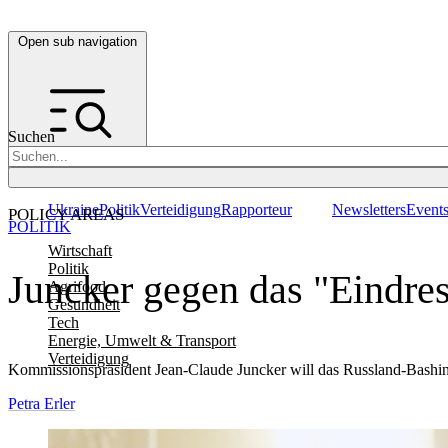
Open sub navigation
Suchen
Ukraine
Politik
Verteidigung
Rapporteur
Newsletters
Event
POLICY AREAS
POLITIK
Wirtschaft
Politik
Juncker gegen das "Eindre
Agrifood
Gesundheit
Tech
Energie, Umwelt & Transport
Verteidigung
Kommissionspräsident Jean-Claude Juncker will das Russland-Bashin
Petra Erler