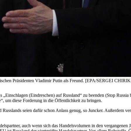
ussischen Präsidenten Vladimir Putin als Freund. [EPA/SERGEI CHIR
s „Einschlagen (Eindreschen) auf Russland“ zu beenden (Stop Russia b
 um diese Forderung in die Öffentlichkeit zu bringen.
d Russlands seien dafür schon Anlass genug, so Juncker. Außerdem ve
ndelspartner, auch wenn sich das Handelsvolumen in den vergangenen J
 EU ist Russland der viertgrößte Handelspartner. Vor allem Rohstoffe, 