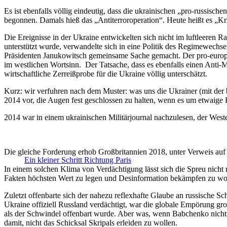
Es ist ebenfalls völlig eindeutig, dass die ukrainischen „pro-russis
begonnen. Damals hieß das „Antiterroroperation“. Heute heißt es „K
Die Ereignisse in der Ukraine entwickelten sich nicht im luftleeren R
unterstützt wurde, verwandelte sich in eine Politik des Regimewechs
Präsidenten Janukowitsch gemeinsame Sache gemacht. Der pro-europä
im westlichen Wortsinn. Der Tatsache, dass es ebenfalls einen Anti-
wirtschaftliche Zerreißprobe für die Ukraine völlig unterschätzt.
Kurz: wir verfuhren nach dem Muster: was uns die Ukrainer (mit der 
2014 vor, die Augen fest geschlossen zu halten, wenn es um etwaige 
2014 war in einem ukrainischen Militärjournal nachzulesen, der Wes
Die gleiche Forderung erhob Großbritannien 2018, unter Verweis auf d
Ein kleiner Schritt Richtung Paris
In einem solchen Klima von Verdächtigung lässt sich die Spreu nich
Fakten höchsten Wert zu legen und Desinformation bekämpfen zu wolle
Zuletzt offenbarte sich der nahezu reflexhafte Glaube an russische 
Ukraine offiziell Russland verdächtigt, war die globale Empörung gr
als der Schwindel offenbart wurde. Aber was, wenn Babchenko nicht 
damit, nicht das Schicksal Skripals erleiden zu wollen.