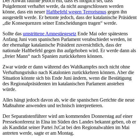
Der Anwalt räumte jedoch ein, dass es möglich sei, dass
Puigdemont verhaftet werde, da nicht ausgeschlossen werden
könne, dass ein neuer
Haftbefehl wegen Terrorismus
gegen ihn
ausgestellt werde. Er betonte jedoch, dass der katalanische Präsident
„die Konsequenzen seiner Entscheidungen tragen“ werde.
Sollte das
umstrittene Amnestiegesetz
Ende Mai oder spätestens
Anfang Juni vom spanischen Parlament verabschiedet werden, ist
der ehemalige katalanische Präsident zuversichtlich, dass der
nationale Haftbefehl gegen ihn aufgehoben wird. Er werde dann als
„freier Mann“ nach Spanien zurückkehren können.
Zwar würde er dann während des Wahlkampfes noch nicht ohne
Verhaftungsrisiko nach Katalonien zurückkehren können. Aber die
Situation könnte sich bis Ende Juni ändern, wenn die Bestätigung
des Regionalpräsidenten im katalanischen Parlament anstehen
würde.
Alles hängt jedoch davon ab, wie die spanischen Gerichte die neue
Maßnahme anwenden und technisch interpretieren.
Der Separatistenführer wird am kommenden Donnerstag auf einer
Pressekonferenz in Elna im Süden des Landes bekannt geben, ob er
als Kandidat seiner Partei JxCat bei den Regionalwahlen im Mai
antreten werde, sagte er am Montag.