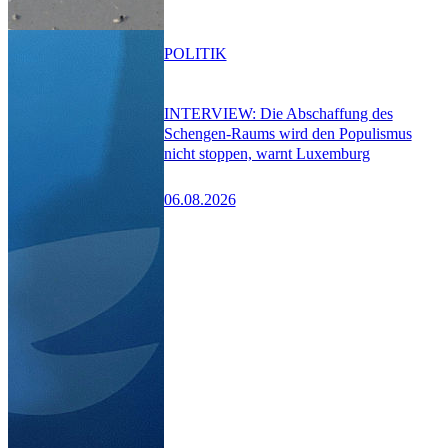
POLITIK
INTERVIEW: Die Abschaffung des
Schengen-Raums wird den Populismus
nicht stoppen, warnt Luxemburg
06.08.2026