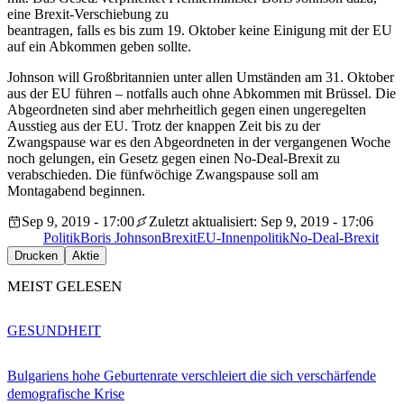
eine Brexit-Verschiebung zu
beantragen, falls es bis zum 19. Oktober keine Einigung mit der EU
auf ein Abkommen geben sollte.
Johnson will Großbritannien unter allen Umständen am 31. Oktober
aus der EU führen – notfalls auch ohne Abkommen mit Brüssel. Die
Abgeordneten sind aber mehrheitlich gegen einen ungeregelten
Ausstieg aus der EU. Trotz der knappen Zeit bis zu der
Zwangspause war es den Abgeordneten in der vergangenen Woche
noch gelungen, ein Gesetz gegen einen No-Deal-Brexit zu
verabschieden. Die fünfwöchige Zwangspause soll am
Montagabend beginnen.
Sep 9, 2019 - 17:00
Zuletzt aktualisiert: Sep 9, 2019 - 17:06
Politik
Boris Johnson
Brexit
EU-Innenpolitik
No-Deal-Brexit
Drucken
Aktie
MEIST GELESEN
GESUNDHEIT
Bulgariens hohe Geburtenrate verschleiert die sich verschärfende
demografische Krise