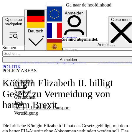
Ga naar de hoofdinhoud
Anmelden
Open sub
Close menu
English
navigation
Deutsch
Français
Sie sind abgemeldet.
Anmelden
Suchen
Licht aus
Español
Anmelden
Ukraine
Politik
Verteidigung
Rapporteur
Newsletters
Event
POLITIK
POLICY AREAS
Königin Elizabeth II. billigt
Wirtschaft
Politik
Gesetz zu Vermeidung von
Agrifood
Gesundheit
hartem Brexit
Tech
Energie, Umwelt & Transport
Verteidigung
Die britische Königin Elizabeth II. hat das Gesetz gebilligt, mit dem
ein harter EU-Austritt ohne Abkommen verhindert werden soll. Das