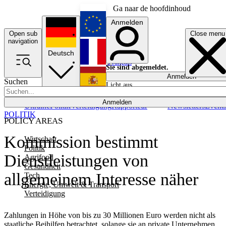
Ga naar de hoofdinhoud
Anmelden
Open sub
Close menu
English
navigation
Deutsch
Français
Sie sind abgemeldet.
Anmelden
Suchen
Licht aus
Español
Anmelden
Ukraine
Politik
Verteidigung
Rapporteur
Newsletters
Event
POLITIK
POLICY AREAS
Kommission bestimmt
Wirtschaft
Politik
Dienstleistungen von
Agrifood
Gesundheit
allgemeinem Interesse näher
Tech
Energie, Umwelt & Transport
Verteidigung
Zahlungen in Höhe von bis zu 30 Millionen Euro werden nicht als
staatliche Beihilfen betrachtet, solange sie an private Unternehmen