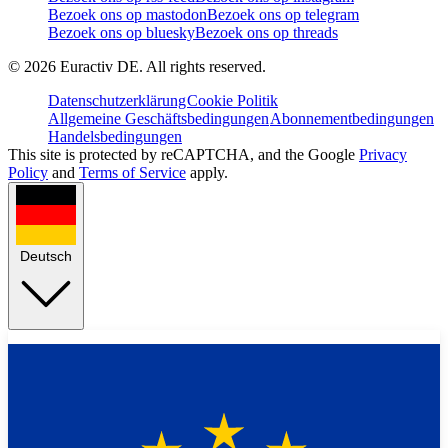
Bezoek ons op mastodon
Bezoek ons op telegram
Bezoek ons op bluesky
Bezoek ons op threads
©
2026
Euractiv DE. All rights reserved.
Datenschutzerklärung
Cookie Politik
Allgemeine Geschäftsbedingungen
Abonnementbedingungen
Handelsbedingungen
This site is protected by reCAPTCHA, and the Google
Privacy
Policy
and
Terms of Service
apply.
Deutsch