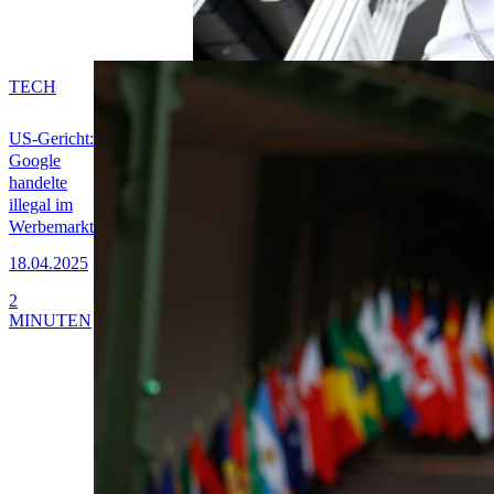
TECH
US-Gericht:
Google
handelte
illegal im
Werbemarkt
18.04.2025
2
MINUTEN