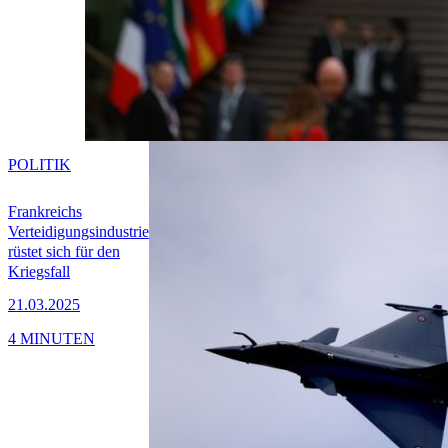
POLITIK
Frankreichs
Verteidigungsindustrie
rüstet sich für den
Kriegsfall
21.03.2025
4 MINUTEN