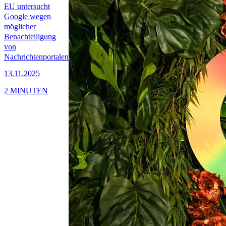
EU untersucht
Google wegen
möglicher
Benachteiligung
von
Nachrichtenportalen
13.11.2025
2 MINUTEN