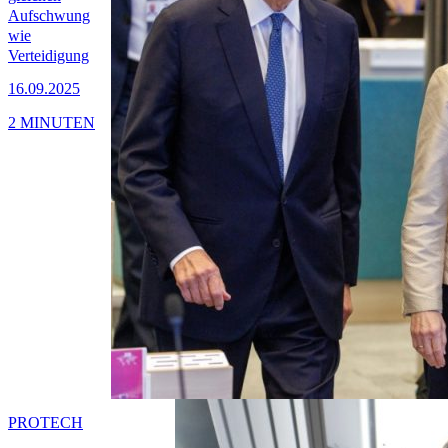
Aufschwung
wie
Verteidigung
16.09.2025
2 MINUTEN
PRO
TECH