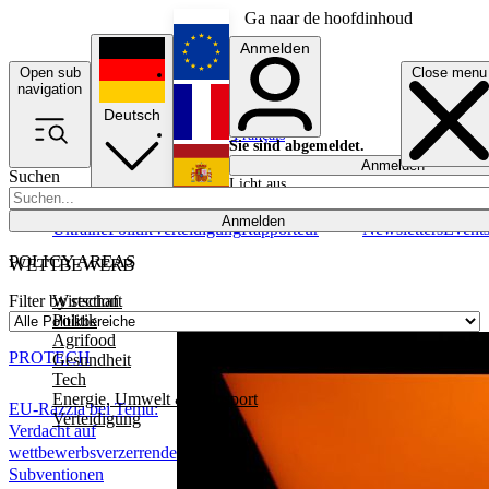
Ga naar de hoofdinhoud
Anmelden
Open sub
Close menu
English
navigation
Deutsch
Français
Sie sind abgemeldet.
Anmelden
Suchen
Licht aus
Español
Anmelden
Ukraine
Politik
Verteidigung
Rapporteur
Newsletters
Event
POLICY AREAS
WETTBEWERB
Wirtschaft
Filter by section
Politik
Agrifood
PRO
TECH
Gesundheit
Tech
Energie, Umwelt & Transport
EU-Razzia bei Temu:
Verteidigung
Verdacht auf
wettbewerbsverzerrende
Subventionen