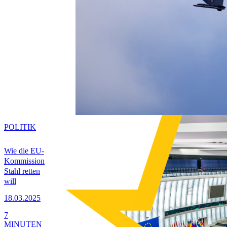
POLITIK
Wie die EU-
Kommission
Stahl retten
will
18.03.2025
7
MINUTEN