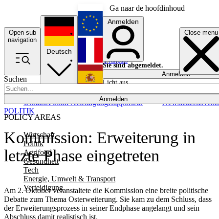
Ga naar de hoofdinhoud
Anmelden
Open sub
Close menu
English
navigation
Deutsch
Français
Sie sind abgemeldet.
Anmelden
Suchen
Licht aus
Español
Anmelden
Ukraine
Politik
Verteidigung
Rapporteur
Newsletters
Event
POLITIK
POLICY AREAS
Kommission: Erweiterung in
Wirtschaft
Politik
letzte Phase eingetreten
Agrifood
Gesundheit
Tech
Energie, Umwelt & Transport
Verteidigung
Am 2. Oktober veranstaltete die Kommission eine breite politische
Debatte zum Thema Osterweiterung. Sie kam zu dem Schluss, dass
der Erweiterungsprozess in seiner Endphase angelangt und sein
Abschluss damit realistisch ist.